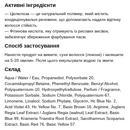
Активні інгредієнти
— Целюлоза — це натуральний полімер, який містить
кондиціонувальні речовини, що допомагають надати відтінку
волосся стійкість.
— Фітинова кислота, яку отримують із рисових висівок,
забезпечує збереження фарбування пасм.
Спосіб застосування
Нанести продукт на вимите, сухе волосся (локони) і залишити
на 5-20 хвилин. Після цього емульгувати водою та змити.
Склад
Aqua / Water / Eau, Propanediol, Polysorbate 20,
Cocamidopropyl Betaine, Phenethyl Benzoate, Benzyl Alcohol,
Polyquaternium-10, Hydroxyethylcellulose, Parfum / Fragrance,
Potassium Sorbate, Sodium Chloride, Polyquaternium-67,
Limonene, Linalool, Sodium Phytate, Glycerin, Hc Blue No. 2,
Acid Violet 43, Hc Yellow No. 7, Basic Brown 16, Arginine, Juglans
Regia Leaf Extract / Juglans Regia (walnut) Leaf Extract, Basic
Blue 99, Krameria Triandra Root Extract, Sarothamnus Scoparius
Extract, Basic Red 76, Basic Yellow 57.