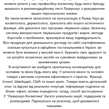
можете купити у нас професійну косметику будь-якого бренду,
вказаного в рекомендаційному листі Лазерхаус з урахуванням
ваших персональних знижок.
Ви також можете записатися на консультацію в Лазер Хауз до
косметолога, дерматолога, трихолога або іншого естетичного
фахівця, аби дізнатися про програми лікування шкіри, безпечну
систему використання лікувальних продуктів і марок, методи
боротьби з проблемою, враховуючи вашу індивідуальність.
Вся продукція для домашнього догляду на сайті сертифікована,
оскільки купується в офіційних постачальників в Україні: ви
можете бути впевнені у високій якості. Бережіть своє здоров'я та
не купуйте косметичні засоби на сумнівних майданчиках за
заниженими цінами.
В асортименті ви знайдете оригінальну космецевтику для
чоловіків та жінок будь-якого віку. У каталозі жіночі та чоловічі
товари з високим ступенем ефективності з Ізраїлю, Франції,
Іспанії, Швейцарії, США та інших країн. Товари мають детальний
опис та відгуки від реальних покупців. Інформація поділена на
блоки: ефект, активні інгредієнти, склад, спосіб застосування.
У “Лазерхауз Косметика” багато унікальних акцій, подарунків та
розпродажів. Підпишіться на розсилку, щоб дізнаватися
першими.