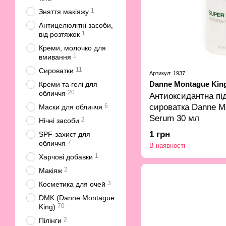
1
Зняття макіяжу
Антицелюлітні засоби,
1
від розтяжок
Креми, молочко для
1
вмивання
11
Сироватки
Артикул: 1937
Danne Montague Kin
Креми та гелі для
20
обличчя
Антиоксидантна пі
6
сироватка Danne M
Маски для обличчя
Serum 30 мл
2
Нічні засоби
1 грн
SPF-захист для
7
обличчя
В наявності
1
Харчові добавки
2
Макіяж
3
Косметика для очей
DMK (Danne Montague
70
King)
2
Пілінги