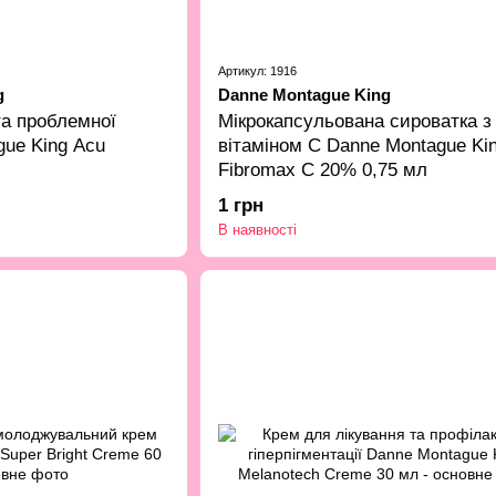
Артикул: 1916
g
Danne Montague King
та проблемної
Мікрокапсульована сироватка з
gue King Acu
вітаміном С Danne Montague Ki
Fibromax C 20% 0,75 мл
1 грн
В наявності