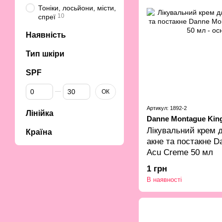
Тоніки, лосьйони, місти,
10
спреї
Наявність
Тип шкіри
SPF
Від SPF
До SPF
ОК
Артикул: 1892-2
Лінійка
Danne Montague Kin
Лікувальний крем д
Країна
акне та постакне D
Acu Creme 50 мл
1 грн
В наявності