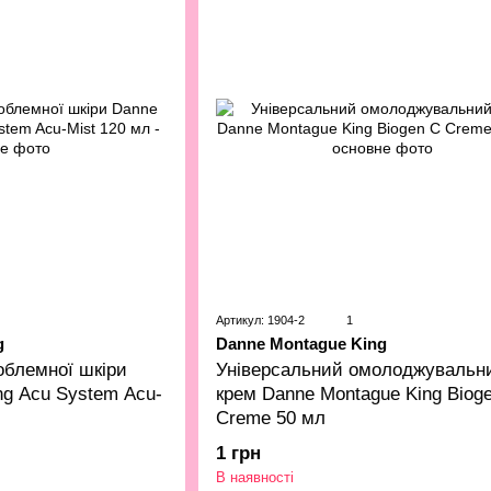
Артикул: 1904-2
1
g
Danne Montague King
облемної шкіри
Універсальний омолоджувальн
ng Acu System Acu-
крем Danne Montague King Biog
Creme 50 мл
1 грн
В наявності