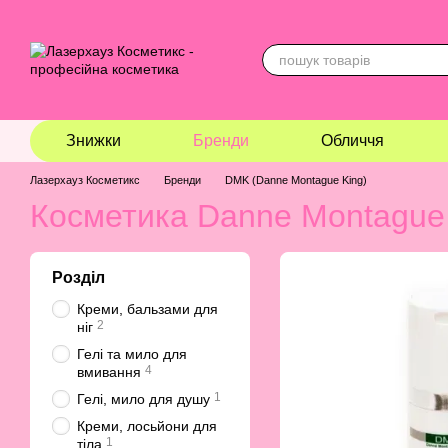
Перейти до основного контенту
Знижки
Бренди
Обличчя
Лазерхауз Косметикс
Бренди
DMK (Danne Montague King)
Косметика Danne Montague
Розділ
Креми, бальзами для
2
ніг
Гелі та мило для
4
вмивання
1
Гелі, мило для душу
Креми, лосьйони для
1
тіла