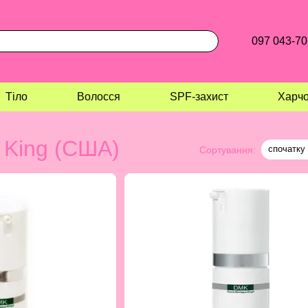
097 043-70
Тіло
Волосся
SPF-захист
Харчо
 King (США)
спочатку 
Сортування: