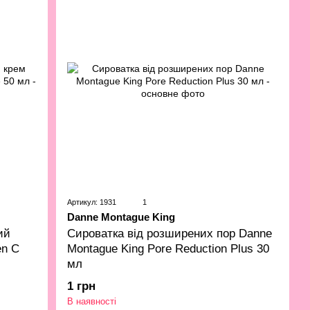
Артикул: 1931
1
Danne Montague King
ий
Сироватка від розширених пор Danne
en C
Montague King Pore Reduction Plus 30
мл
1 грн
В наявності