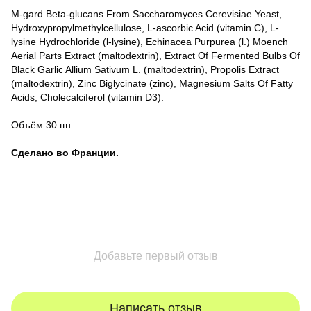
M-gard Beta-glucans From Saccharomyces Cerevisiae Yeast,
Hydroxypropylmethylcellulose, L-ascorbic Acid (vitamin C), L-
lysine Hydrochloride (l-lysine), Echinacea Purpurea (l.) Moench
Aerial Parts Extract (maltodextrin), Extract Of Fermented Bulbs Of
Black Garlic Allium Sativum L. (maltodextrin), Propolis Extract
(maltodextrin), Zinc Biglycinate (zinc), Magnesium Salts Of Fatty
Acids, Cholecalciferol (vitamin D3).
Объём 30 шт.
Сделано во Франции.
Добавьте первый отзыв
Написать отзыв