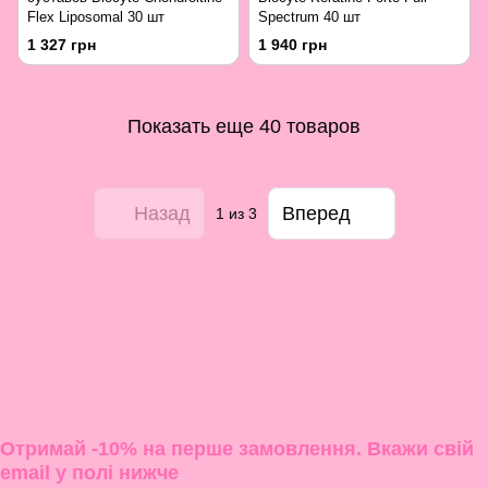
Flex Liposomal 30 шт
Spectrum 40 шт
1 327 грн
1 940 грн
Показать еще 40 товаров
Назад
Вперед
1
из 3
Отримай -10% на перше замовлення. Вкажи свій
email у полі нижче