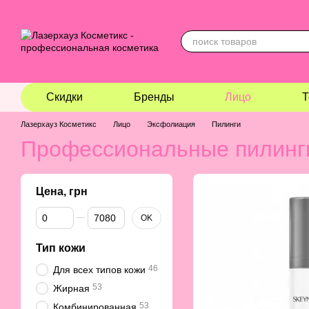
Перейти к основному контенту
Скидки
Бренды
Лицо
Т
Лазерхауз Косметикс
Лицо
Эксфолиация
Пилинги
Профессиональные пилинг
Цена, грн
От Цена, грн
До Цена, грн
OK
Тип кожи
46
Для всех типов кожи
53
Жирная
53
Комбинированная