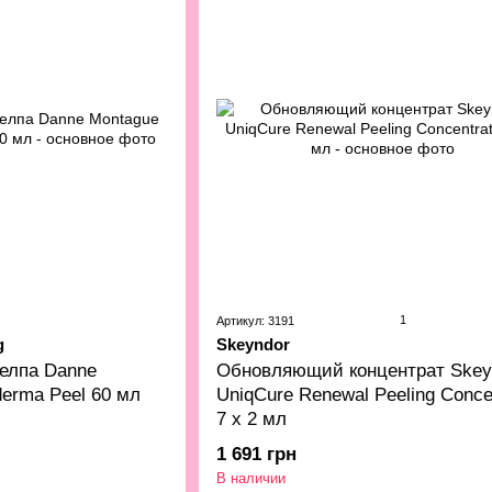
1
Артикул: 3191
g
Skeyndor
келпа Danne
Обновляющий концентрат Skey
derma Peel 60 мл
UniqCure Renewal Peeling Conce
7 х 2 мл
1 691 грн
В наличии