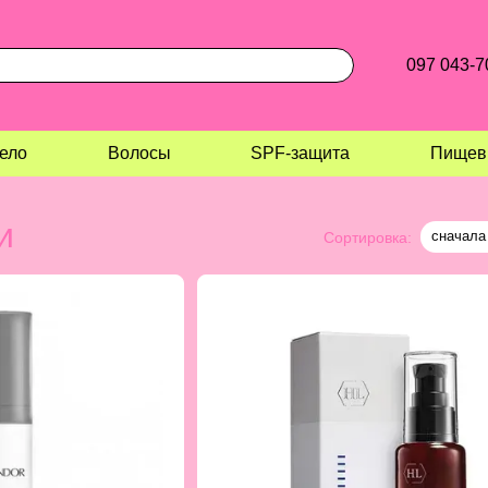
097 043-7
ело
Волосы
SPF-защита
Пищев
и
сначала
Сортировка: