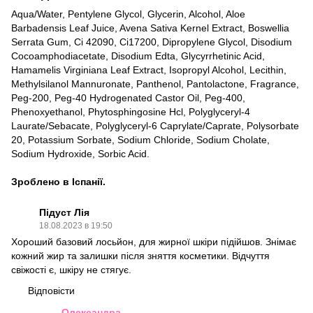
Aqua/Water, Pentylene Glycol, Glycerin, Alcohol, Aloe
Barbadensis Leaf Juice, Avena Sativa Kernel Extract, Boswellia
Serrata Gum, Ci 42090, Ci17200, Dipropylene Glycol, Disodium
Cocoamphodiacetate, Disodium Edta, Glycyrrhetinic Acid,
Hamamelis Virginiana Leaf Extract, Isopropyl Alcohol, Lecithin,
Methylsilanol Mannuronate, Panthenol, Pantolactone, Fragrance,
Peg-200, Peg-40 Hydrogenated Castor Oil, Peg-400,
Phenoxyethanol, Phytosphingosine Hcl, Polyglyceryl-4
Laurate/Sebacate, Polyglyceryl-6 Caprylate/Caprate, Polysorbate
20, Potassium Sorbate, Sodium Chloride, Sodium Cholate,
Sodium Hydroxide, Sorbic Acid.
Зроблено в Іспанії.
Підуст Лія
18.08.2023 в 19:50
Хороший базовий лосьйон, для жирної шкіри підійшов. Знімає
кожний жир та залишки після зняття косметики. Відчуття
свіжості є, шкіру не стягує.
Відповісти
Олександра