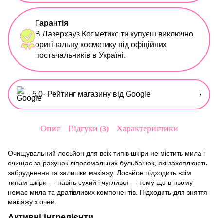
Гарантія
В Лазерхауз Косметикс ти купуєш виключно
оригінальну косметику від офіційних
постачальників в Україні.
5,0
· Рейтинг магазину від Google
›
Опис
Відгуки
Характеристики
3
Очищувальний лосьйон для всіх типів шкіри не містить мила і
очищає за рахунок ліпосомальних бульбашок, які захоплюють
забруднення та залишки макіяжу. Лосьйон підходить всім
типам шкіри — навіть сухий і чутливої ​​— тому що в ньому
немає мила та дратівливих компонентів. Підходить для зняття
макіяжу з очей.
Активні інгредієнти