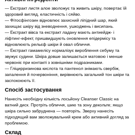
— Екстракт листя алое зволожує та живить шкіру, повертає їй
здоровий вигляд, еластичність і сяйво.
— Фітосфінгозин відновлює захисний ліпідний шар, який
захищає шкіру від зневоднення, ушкоджень і висипань.
— Екстракт вівса та екстракт ладану мають антиейдж- і
ліфтинг-ефект, пришвидшують оновлення епідермісу та
відновлюють рельєф шкіри й овал обличчя.
— Екстракт гамамелісу нормалізує вироблення себуму та
звужує судини. Шкіра довше залишається матовою і менше
червоніє при контакті з зовнішніми подразниками.
— Гліцирризинова кислота та пантенол знімають свербіж,
запалення й почервоніння, вирівнюють загальний тон шкіри та
заспокоюють її.
Спосіб застосування
Нанесіть необхідну кількість лосьйону Cleanser Classic на
ватний диск. Протріть обличчя, шию та зону декольте; якщо
шкіра сильно забруднена — повторіть. Зверху нанесіть
підходящий вам зволожувальний крем або активний догляд за
проблемою.
Склад