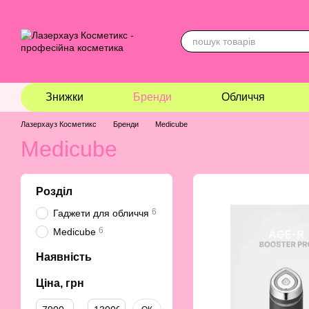
Перейти до основного контенту
Знижки
Бренди
Обличчя
Лазерхауз Косметикс
Бренди
Medicube
Medicube
Розділ
6
Гаджети для обличчя
6
Medicube
Наявність
Ціна, грн
Від Ціна, грн
До Ціна, грн