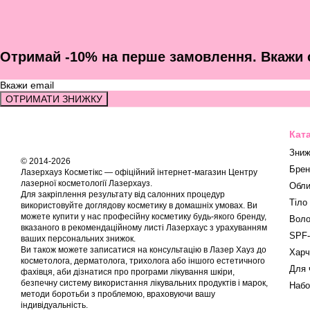
Отримай -10% на перше замовлення. Вкажи с
ОТРИМАТИ ЗНИЖКУ
Кат
Зниж
© 2014-2026
Брен
Лазерхауз Косметікс — офіційний інтернет-магазин Центру
лазерної косметології Лазерхауз.
Обли
Для закріплення результату від салонних процедур
Тіло
використовуйте доглядову косметику в домашніх умовах. Ви
можете купити у нас професійну косметику будь-якого бренду,
Воло
вказаного в рекомендаційному листі Лазерхаус з урахуванням
SPF-
ваших персональних знижок.
Ви також можете записатися на консультацію в Лазер Хауз до
Харч
косметолога, дерматолога, трихолога або іншого естетичного
Для 
фахівця, аби дізнатися про програми лікування шкіри,
безпечну систему використання лікувальних продуктів і марок,
Набо
методи боротьби з проблемою, враховуючи вашу
індивідуальність.