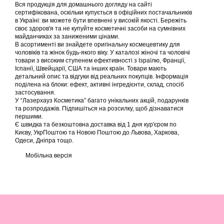
Вся продукція для домашнього догляду на сайті
сертифікована, оскільки купується в офіційних постачальників
в Україні: ви можете бути впевнені у високій якості. Бережіть
своє здоров'я та не купуйте косметичні засоби на сумнівних
майданчиках за заниженими цінами.
В асортименті ви знайдете оригінальну космецевтику для
чоловіків та жінок будь-якого віку. У каталозі жіночі та чоловічі
товари з високим ступенем ефективності з Ізраїлю, Франції,
Іспанії, Швейцарії, США та інших країн. Товари мають
детальний опис та відгуки від реальних покупців. Інформація
поділена на блоки: ефект, активні інгредієнти, склад, спосіб
застосування.
У “Лазерхауз Косметика” багато унікальних акцій, подарунків
та розпродажів. Підпишіться на розсилку, щоб дізнаватися
першими.
Є швидка та безкоштовна доставка від 1 дня кур'єром по
Києву, УкрПоштою та Новою Поштою до Львова, Харкова,
Одеси, Дніпра тощо.
Мобільна версія
Ви може