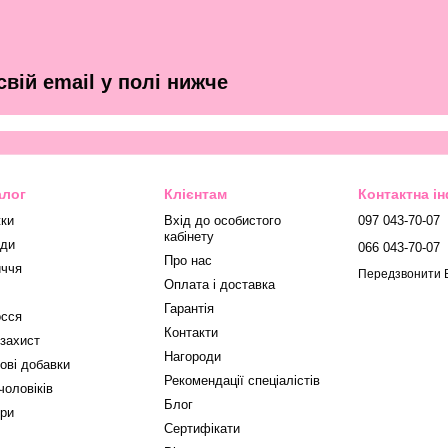
вій email у полі нижче
алог
Клієнтам
Контактна і
ки
Вхід до особистого
097 043-70-07
кабінету
ди
066 043-70-07
Про нас
ччя
Передзвонити 
Оплата і доставка
Гарантія
сся
Контакти
захист
Нагороди
ові добавки
Рекомендації спеціалістів
чоловіків
Блог
ри
Сертифікати