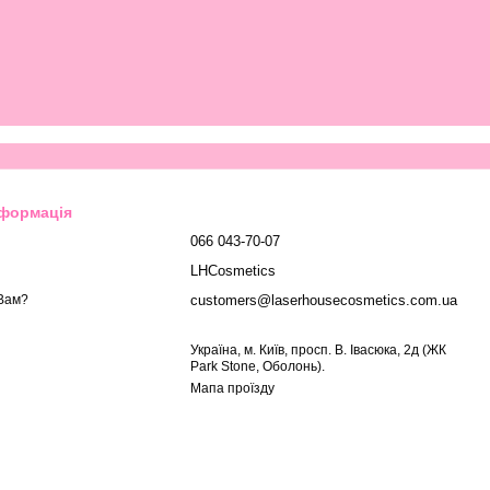
нформація
066 043-70-07
LHCosmetics
customers@laserhousecosmetics.com.ua
Вам?
Українa, м. Київ, просп. В. Івасюка, 2д (ЖК
Park Stone, Оболонь).
Мапа проїзду