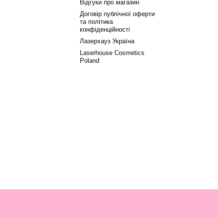
Відгуки про магазин
Договір публічної оферти
та політика
конфіденційності
Лазерхауз Україна
Laserhouse Cosmetics
Poland
Вітаємо!
те обрати мову перегляду сайту, а ми запам'ятаємо ваш вибір на м