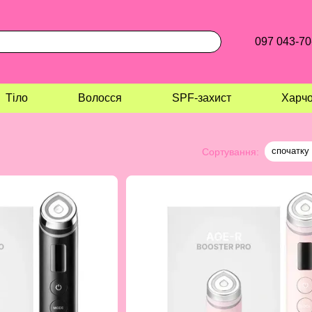
097 043-70
Тіло
Волосся
SPF-захист
Харчо
спочатку 
Сортування: