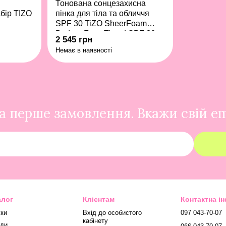
Тонована сонцезахисна
бір TIZO
пінка для тіла та обличчя
SPF 30 TiZO SheerFoam
Body & Face Tinted SPF 30
2 545 грн
100 г
Немає в наявності
 перше замовлення. Вкажи свій em
алог
Клієнтам
Контактна і
ки
Вхід до особистого
097 043-70-07
кабінету
ди