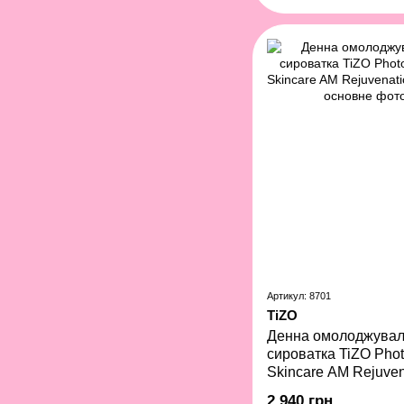
Артикул: 8701
TiZO
Денна омолоджува
сироватка TiZO Phot
Skincare AM Rejuven
мл
2 940 грн