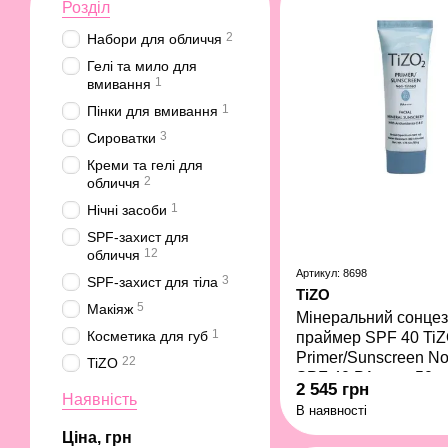
Розділ
2
Набори для обличчя
Гелі та мило для
1
вмивання
1
Пінки для вмивання
3
Сироватки
Креми та гелі для
2
обличчя
1
Нічні засоби
SPF-захист для
12
обличчя
Артикул: 8698
3
SPF-захист для тіла
TiZO
5
Макіяж
Мінеральний сонце
1
Косметика для губ
праймер SPF 40 TiZ
Primer/Sunscreen No
22
TiZO
SPF 40 PA++++ 50 г
2 545 грн
Наявність
В наявності
Ціна, грн