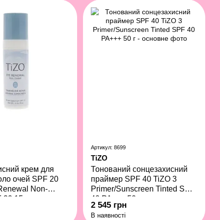
Артикул: 8699
TiZO
сний крем для
Тонований сонцезахисний
оло очей SPF 20
праймер SPF 40 TiZO 3
Renewal Non-
Primer/Sunscreen Tinted SPF
 20 15 г
40 PA+++ 50 г
2 545 грн
В наявності