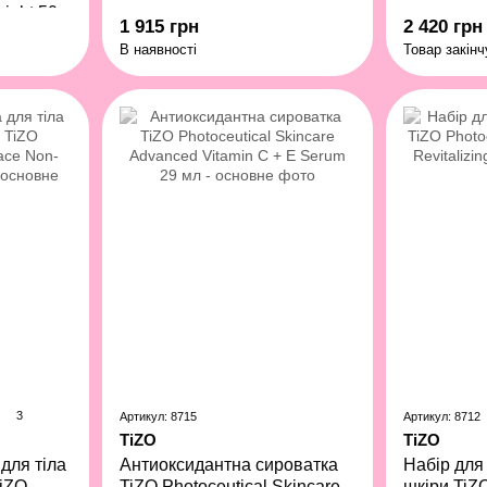
ight 50 г
1 915 грн
2 420 грн
В наявності
Товар закін
3
Артикул: 8715
Артикул: 8712
TiZO
TiZO
для тіла
Антиоксидантна сироватка
Набір для
TiZO
TiZO Photoceutical Skincare
шкіри TiZO