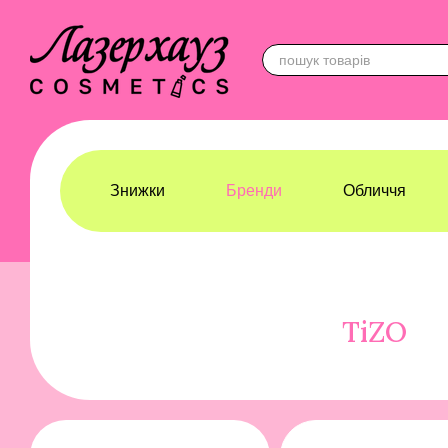
Перейти до основного контенту
Знижки
Бренди
Обличчя
Лазерхауз Косметикс
Бренди
TiZO
TiZO