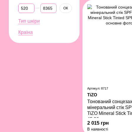
Від Ціна, грн
До Ціна, грн
ОК
Тип шкіри
Країна
Артикул: 8717
TiZO
Тонований сонцеза
мінеральний стік SP
TiZO Mineral Stick T
45 30 г
2 015 грн
В наявності