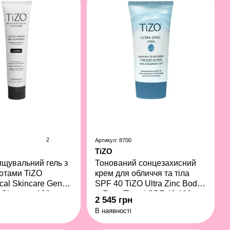
2
Артикул: 8700
TiZO
ищувальний гель з
Тонований сонцезахисний
отами TiZO
крем для обличчя та тіла
cal Skincare Gentle
SPF 40 TiZO Ultra Zinc Body
 Cleanser 180 мл
& Face Tinted SPF 40 100 г
2 545 грн
В наявності