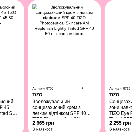
4
Артикул: 8703
Артикул: 8713
TiZO
TiZO
хисний
Зволожувальний
Сонцезахи
F 45
сонцезахисний крем з
зони навк
inted SPF
легким відтінком SPF 40
TiZO Eye 
TiZO Photoceutical Skincare
Tinted SPF
2 665 грн
2 255 грн
AM Replenish Lightly Tinted
В наявності
В наявності
SPF 40 50 г