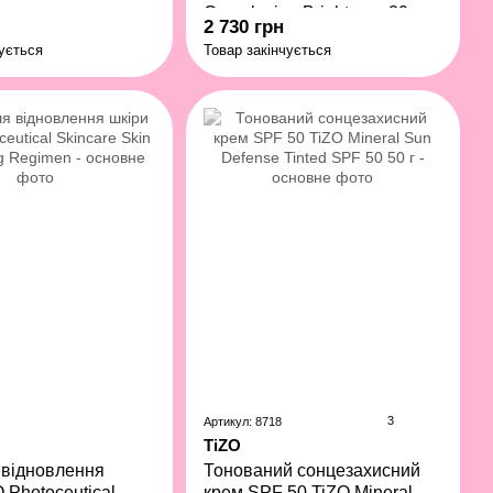
Complexion Brightener 29 мл
2 730 грн
чується
Товар закінчується
3
Артикул: 8718
TiZO
 відновлення
Тонований сонцезахисний
 Photoceutical
крем SPF 50 TiZO Mineral