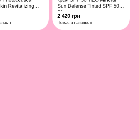
kin Revitalizing
Sun Defense Tinted SPF 50
50 г
2 420 грн
вності
Немає в наявності