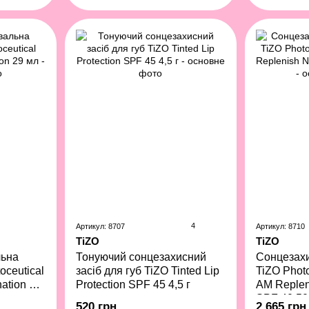
4
Артикул: 8707
Артикул: 8710
TiZO
TiZO
льна
Тонуючий сонцезахисний
Сонцезах
oceutical
засіб для губ TiZO Tinted Lip
TiZO Photo
ation 29
Protection SPF 45 4,5 г
AM Replen
SPF 40 50
520 грн
2 665 грн