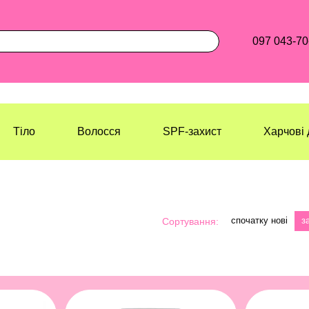
097 043-70
Тіло
Волосся
SPF-захист
Харчові 
спочатку нові
з
Сортування: