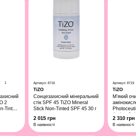
1
Артикул: 8716
Артикул: 8719
TiZO
TiZO
захисний
Сонцезахисний мінеральний
М'який оч
O 2
стік SPF 45 TiZO Mineral
амінокисл
n-Tinted
Stick Non-Tinted SPF 45 30 г
Photoceuti
Amino Gel
2 015 грн
2 310 грн
В наявності
В наявності