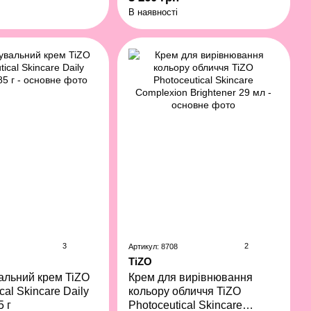
В наявності
3
2
Артикул: 8708
TiZO
альний крем TiZO
Крем для вирівнювання
cal Skincare Daily
кольору обличчя TiZO
5 г
Photoceutical Skincare