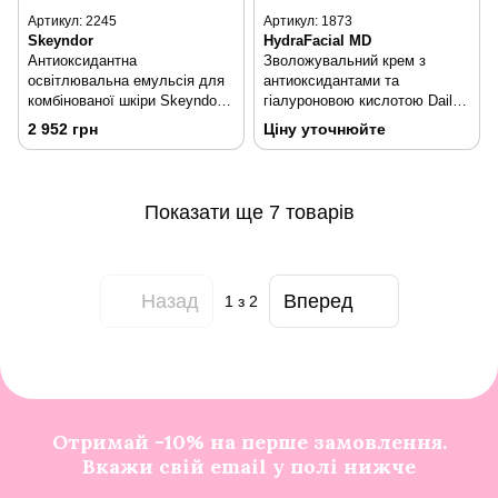
Артикул: 2245
Артикул: 1873
Skeyndor
HydraFacial MD
Антиоксидантна
Зволожувальний крем з
освітлювальна емульсія для
антиоксидантами та
комбінованої шкіри Skeyndor
гіалуроновою кислотою Daily
Power C+ Energizing Emulsion
Essentials HydraFacial MD Pur
2 952 грн
Ціну уточнюйте
Combination To Oily Skins 50
Moist Oil-Free 50 мл
мл
Показати ще 7 товарів
Назад
Вперед
1
з 2
Отримай -10% на перше замовлення.
Вкажи свій email у полі нижче