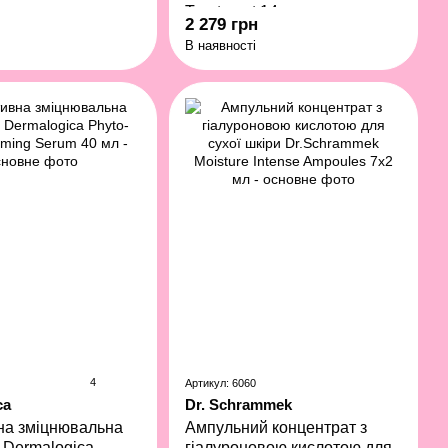
Treatment 14 г
2 279 грн
В наявності
4
Артикул: 6060
ca
Dr. Schrammek
на зміцнювальна
Ампульний концентрат з
 Dermalogica
гіалуроновою кислотою для