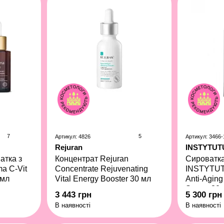
7
5
Артикул: 4826
Артикул: 3466-
Rejuran
INSTYTU
атка з
Концентрат Rejuran
Сироватка
a C-Vit
Concentrate Rejuvenating
INSTYTUT
 мл
Vital Energy Booster 30 мл
Anti-Aging
Serum 30 
3 443 грн
5 300 грн
В наявності
В наявності