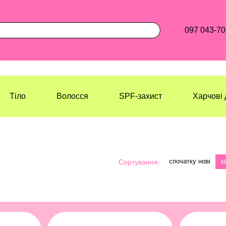
097 043-70
Тіло
Волосся
SPF-захист
Харчові 
спочатку нові
з
Сортування: