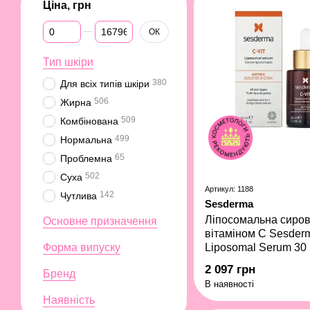
Ціна, грн
Від Ціна, грн
До Ціна, грн
ОК
Тип шкіри
380
Для всіх типів шкіри
506
Жирна
509
Комбінована
499
Нормальна
65
Проблемна
502
Суха
Артикул: 1188
142
Чутлива
Sesderma
Ліпосомальна сиров
Основне призначення
вітаміном C Sesderm
Форма випуску
Liposomal Serum 30
2 097 грн
Бренд
В наявності
Наявність