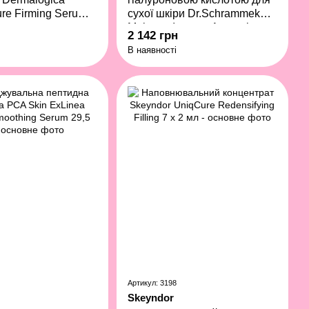
ure Firming Serum
сухої шкіри Dr.Schrammek
Moisture Intense Ampoules
2 142 грн
7x2 мл
В наявності
Артикул: 3198
Skeyndor