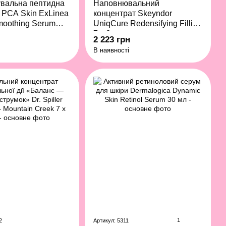
вальна пептидна
Наповнювальний
 PCA Skin ExLinea
концентрат Skeyndor
moothing Serum
UniqCure Redensifying Filling
7 х 2 мл
2 223 грн
В наявності
1
2
Артикул: 5311