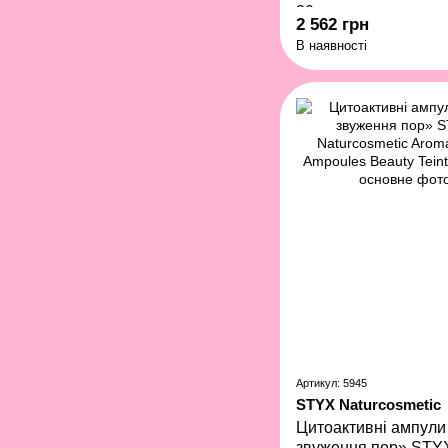
30 мл
2 562 грн
В наявності
Артикул: 5945
STYX Naturcosmetic
Цитоактивні ампули
звуження пор» STY