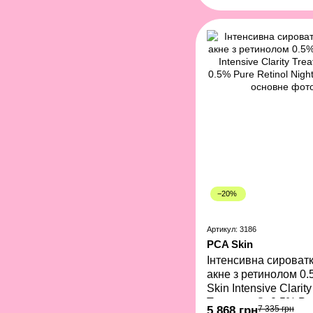
−20%
Артикул: 3186
PCA Skin
Інтенсивна сироват
акне з ретинолом 0
Skin Intensive Clarity
Treatment®: 0.5% Pu
5 868 грн
7 335 грн