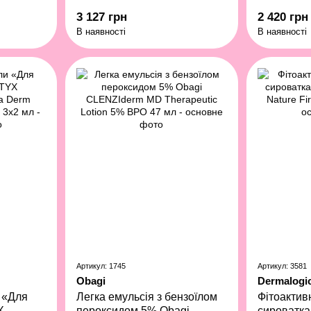
3 127 грн
2 420 грн
В наявності
В наявності
Артикул: 1745
Артикул: 3581
Obagi
Dermalogi
 «Для
Легка емульсія з бензоїлом
Фітоактив
X
пероксидом 5% Obagi
сироватка