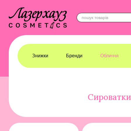
Перейти до основного контенту
Знижки
Бренди
Обличчя
Лазерхауз Косметикс
Обличчя
Сироватки
Сироватки