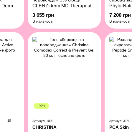
a Derm
CLENZIderm MD Therapeutic
Phyto-Nat
nt 3x2
Lotion 5% BPO 47 мл
40 мл
3 655 грн
7 200 грн
В наявності
В наявності
−20%
10
Артикул: 1002
Артикул: 3139
CHRISTINA
PCA Skin