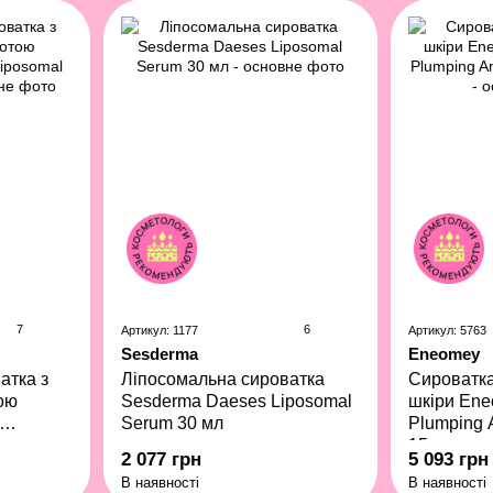
7
6
Артикул: 1177
Артикул: 5763
Sesderma
Eneomey
атка з
Ліпосомальна сироватка
Сироватка
ою
Sesderma Daeses Liposomal
шкіри Ene
Serum 30 мл
Plumping 
 мл
15 мл
2 077 грн
5 093 грн
В наявності
В наявності