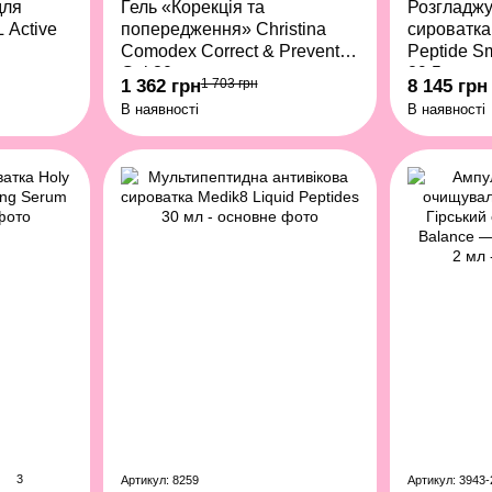
для
Гель «Корекція та
Розгладжу
 Active
попередження» Christina
сироватка
Comodex Correct & Prevent
Peptide S
Gel 30 мл
29,5 мл
1 362 грн
1 703 грн
8 145 грн
В наявності
В наявності
3
Артикул: 8259
Артикул: 3943-