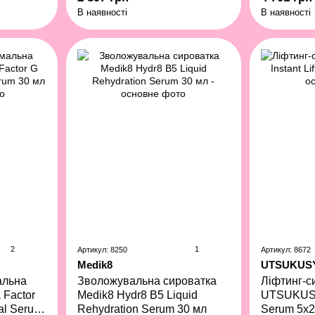
В наявності
В наявності
2
1
Артикул: 8250
Артикул: 8672
Medik8
UTSUKUS
альна
Зволожувальна сироватка
Ліфтинг-с
 Factor
Medik8 Hydr8 B5 Liquid
UTSUKUSY 
ial Serum
Rehydration Serum 30 мл
Serum 5x2