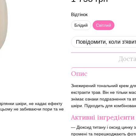
Відтінок
Блідий
Світлий
Повідомити, коли з'яви
Дост
Опис
Знежирений тональний крем для 
екстракти трав. Він не тільки м
знімає ознаки подразнення та в
ділянки шкіри, не надає ефекту
шкіри. Підходить для комбінован
 цьому не забиваючи пори та не
Активні інгредієнти
— Діоксид титану і оксид цинку 
промені та перешкоджають фото