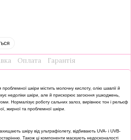
ться
авка
Оплата
Гарантія
проблемної шкіри містить молочну кислоту, олію шавлії й
аскує недоліки шкіри, але й прискорює загоєння ушкоджень,
томи. Нормалізує роботу сальних залоз, вирівнює тон і рельєф
ої, жирної та проблемної шкіри.
захищають шкіру від ультрафіолету, відбивають UVA- і UVB-
старінню. Також ці компоненти маскують недосконалості