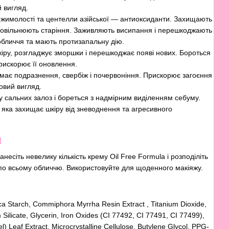
й вигляд.
 жимолості та центелли азійської — антиоксиданти. Захищають
 уповільнюють старіння. Заживляють висипання і перешкоджають
обличчя та мають протизапальну дію.
ру, розгладжує зморшки і перешкоджає появі нових. Бороться
прискорює її оновлення.
імає подразнення, свербіж і почервоніння. Прискорює загоєння
овий вигляд.
у сальних залоз і бореться з надмірним виділенням себуму.
 яка захищає шкіру від зневоднення та агресивного
я
есіть невелику кількість крему Oil Free Formula і розподіліть
по всьому обличчю. Використовуйте для щоденного макіяжу.
ca Starch, Commiphora Myrrha Resin Extract , Titanium Dioxide,
ilicate, Glycerin, Iron Oxides (CI 77492, CI 77491, CI 77499),
) Leaf Extract, Microcrystalline Cellulose, Butylene Glycol, PPG-