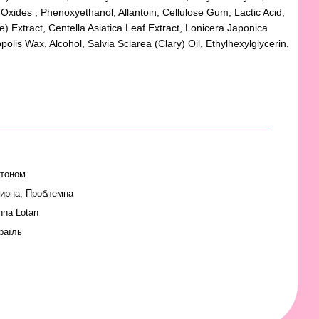
 Oxides , Phenoxyethanol, Allantoin, Cellulose Gum, Lactic Acid,
) Extract, Centella Asiatica Leaf Extract, Lonicera Japonica
olis Wax, Alcohol, Salvia Sclarea (Clary) Oil, Ethylhexylglycerin,
 тоном
ирна
,
Проблемна
nna Lotan
зраїль