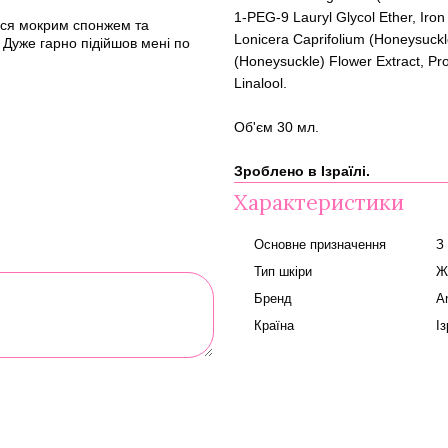
1-PEG-9 Lauryl Glycol Ether, Iron
ться мокрим спонжем та
Lonicera Caprifolium (Honeysuckle
. Дуже гарно підійшов мені по
(Honeysuckle) Flower Extract, Prop
Linalool.
Об'єм 30 мл.
Зроблено в Ізраїлі.
Характеристики
Основне призначення
З
Тип шкіри
Ж
Бренд
A
Країна
І