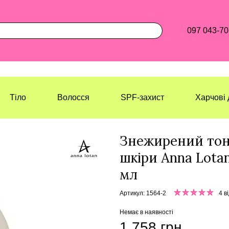
097 043-70
Тіло
Волосся
SPF-захист
Харчові 
Лазерхауз Косметикс
Обличчя
М
Знежирений тон
шкіри Anna Lotan
мл
Артикул: 1564-2
4 в
Немає в наявності
1 758 грн