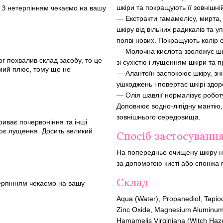
шкіри та покращують її зовнішні
. З нетерпінням чекаємо на вашу
— Екстракти гамамелісу, мирта,
шкіру від вільних радикалів та
появі нових. Покращують колір 
— Молочна кислота зволожує шкі
г похвалив склад засобу, то це
зі сухістю і лущенням шкіри та 
мий плюс, тому що не
— Алантоїн заспокоює шкіру, зн
ушкоджень і повертає шкірі здор
— Олія шавлії нормалізує робот
Доповнює водно-ліпідну мантію,
зовнішнього середовища.
иває почервоніння та інші
лює лущення. Досить великий
Спосіб застосуванн
На попередньо очищену шкіру нан
за допомогою кисті або спонжа 
Склад
терпінням чекаємо на вашу
Aqua (Water), Propanediol, Tapio
Zinc Oxide, Magnesium Aluminum S
Hamamelis Virginiana (Witch Hazel