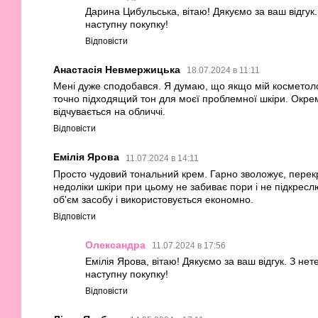
Дарина Цибульська, вітаю! Дякуємо за ваш відгук
наступну покупку!
Відповісти
Анастасія Невмержицька
18.07.2024 в 11:11
Мені дуже сподобався. Я думаю, що якщо мій косметоло
точно підходящий тон для моєї проблемної шкіри. Окре
відчувається на обличчі.
Відповісти
Емілія Ярова
11.07.2024 в 14:11
Просто чудовий тональний крем. Гарно зволожує, перекр
недоліки шкіри при цьому не забиває пори і не підкрес
об'єм засобу і використовується економно.
Відповісти
Олександра
11.07.2024 в 17:56
Емілія Ярова, вітаю! Дякуємо за ваш відгук. З не
наступну покупку!
Відповісти