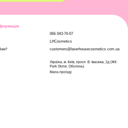
нформація
066 043-70-07
LHCosmetics
customers@laserhousecosmetics.com.ua
Вам?
Українa, м. Київ, просп. В. Івасюка, 2д (ЖК
Park Stone, Оболонь).
Мапа проїзду