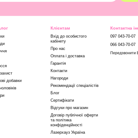
алог
Клієнтам
Контактна і
ки
Вхід до особистого
097 043-70-07
кабінету
ди
066 043-70-07
Про нас
ччя
Передзвонити 
Оплата і доставка
Гарантія
сся
Контакти
захист
Нагороди
ові добавки
Рекомендації спеціалістів
чоловіків
Блог
ри
Сертифікати
Відгуки про магазин
Договір публічної оферти
та політика
конфіденційності
Лазерхауз Україна