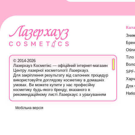
Кат
Зниж
Брен
Обли
Тіло
© 2014-2026
Воло
Лазерхауз Косметікс — офіційний інтернет-магазин
Центру лазерної косметології Лазерхауз.
SPF-
Для закріплення результату від салонних процедур
Харч
використовуйте доглядову косметику в домашніх
умовах. Ви можете купити у нас професійну
Для 
косметику будь-якого бренду, вказаного в
Набо
рекомендаційному листі Лазерхаус з урахуванням
ваших персональних знижок.
Ви також можете записатися на консультацію в
Мобільна версія
Лазер Хауз до косметолога, дерматолога,
трихолога або іншого естетичного фахівця, аби
дізнатися про програми лікування шкіри, безпечну
систему використання лікувальних продуктів і
марок, методи боротьби з проблемою, враховуючи
вашу індивідуальність.