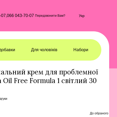
-07,
066 043-70-07
Укр
Передзвонити Вам?
добавки
Для чоловіків
Набори
акіяж
Макіяж Anna Lotan
альний крем для проблемної
 Oil Free Formula 1 світлий 30
ідгуки
До обраного