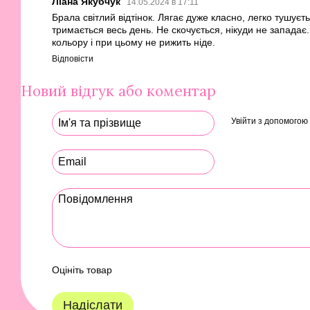
Ліана Якубчук
14.05.2024 в 17:11
Брала світлий відтінок. Лягає дуже класно, легко тушує
тримається весь день. Не скочується, нікуди не западає
кольору і при цьому не рижить ніде.
Відповісти
Новий відгук або коментар
Увійти з допомогою
Оцініть товар
Надіслати