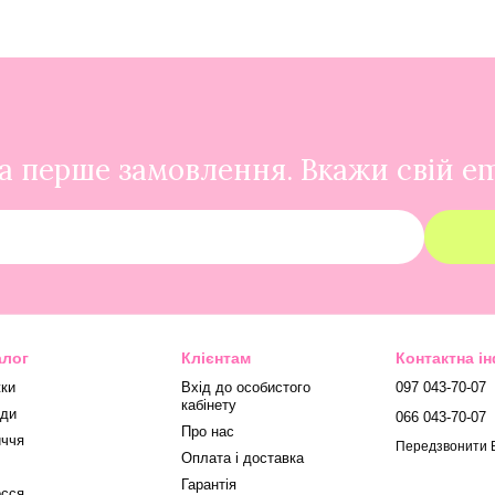
 перше замовлення. Вкажи свій em
алог
Клієнтам
Контактна і
ки
Вхід до особистого
097 043-70-07
кабінету
ди
066 043-70-07
Про нас
ччя
Передзвонити 
Оплата і доставка
Гарантія
сся