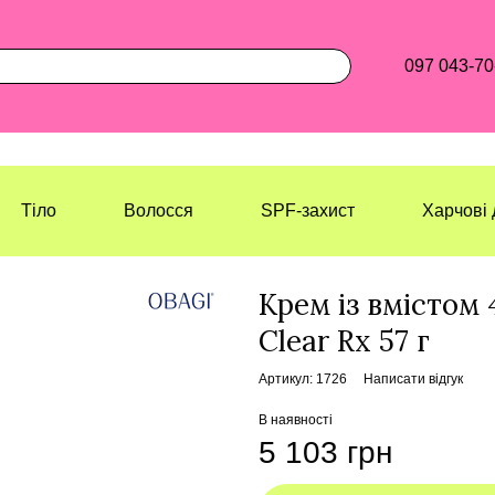
097 043-70
Тіло
Волосся
SPF-захист
Харчові 
Лазерхауз Косметикс
Обличчя
Кр
Крем із вмістом
Clear Rx 57 г
Артикул: 1726
Написати відгук
В наявності
5 103 грн