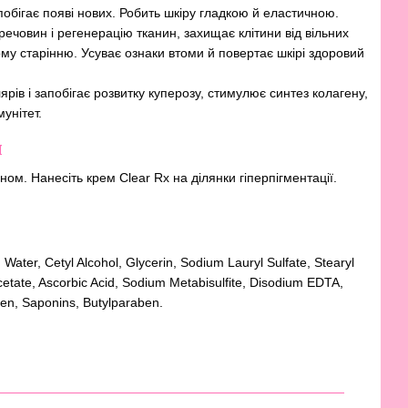
апобігає появі нових. Робить шкіру гладкою й еластичною.
човин і регенерацію тканин, захищає клітини від вільних
му старінню. Усуває ознаки втоми й повертає шкірі здоровий
ярів і запобігає розвитку куперозу, стимулює синтез колагену,
мунітет.
я
ном. Нанесіть крем Clear Rx на ділянки гіперпігментації.
ter, Cetyl Alcohol, Glycerin, Sodium Lauryl Sulfate, Stearyl
Acetate, Ascorbic Acid, Sodium Metabisulfite, Disodium EDTA,
en, Saponins, Butylparaben.