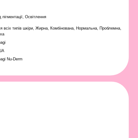
д пігментації, Освітлення
я всіх типів шкіри
,
Жирна
,
Комбінована
,
Нормальна
,
Проблемна
,
ха
agi
ША
agi Nu-Derm