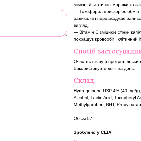
мімічні й статичні зморшки та з
— Токоферол прискорює обмін ре
радикалів і перешкоджає ранньо
вигляд.
— Вітамін C зміцнює стінки капіл
покращує кровообіг і клітинний і
Спосіб застосуванн
Очистіть шкіру й протріть лосьйо
Використовуйте двічі на день.
Склад
Hydroquinone USP 4% (40 mg/g), Wa
Alcohol, Lactic Acid, Tocopheryl 
Methylparaben, BHT, Propylparab
Об'єм 57 г.
Зроблено у США.