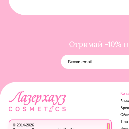
Отримай -10% на
Кат
Зниж
Брен
Обли
Тіло
© 2014-2026
Воло