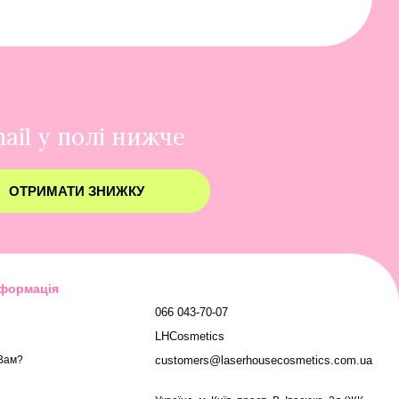
ail у полі нижче
ОТРИМАТИ ЗНИЖКУ
нформація
066 043-70-07
LHCosmetics
customers@laserhousecosmetics.com.ua
Вам?