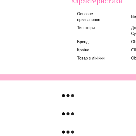
Характеристики
Основне
Ві
призначення
Тип шкіри
Дл
Су
Бренд
Ob
Країна
С
Товар з лінійки
Ob