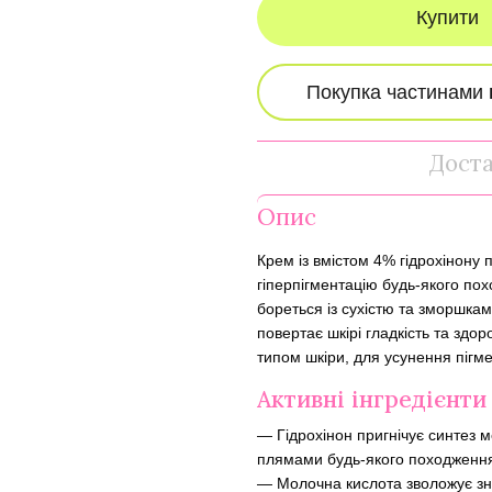
Купити
Дост
Опис
Крем із вмістом 4% гідрохінону п
гіперпігментацію будь-якого по
бореться із сухістю та зморшка
повертає шкірі гладкість та здор
типом шкіри, для усунення пігм
Активні інгредієнти
— Гідрохінон пригнічує синтез м
плямами будь-якого походженн
— Молочна кислота зволожує зне