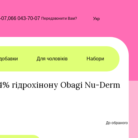
-07,
066 043-70-07
Укр
Передзвонити Вам?
добавки
Для чоловіків
Набори
еми та гелі для обличчя
Креми та гелі для обличчя Obagi
 4% гідрохінону Obagi Nu-Derm
До обраного