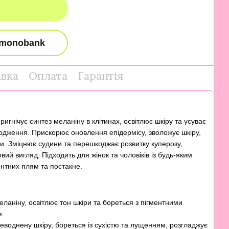
авка
Оплата
Гарантія
ригнічує синтез меланіну в клітинах, освітлює шкіру та усуває
ходження. Прискорює оновлення епідермісу, зволожує шкіру,
ми. Зміцнює судини та перешкоджає розвитку куперозу,
овий вигляд. Підходить для жінок та чоловіків із будь-яким
ентних плям та постакне.
еланіну, освітлює тон шкіри та бореться з пігментними
я.
воднену шкіру, бореться із сухістю та лущенням, розгладжує