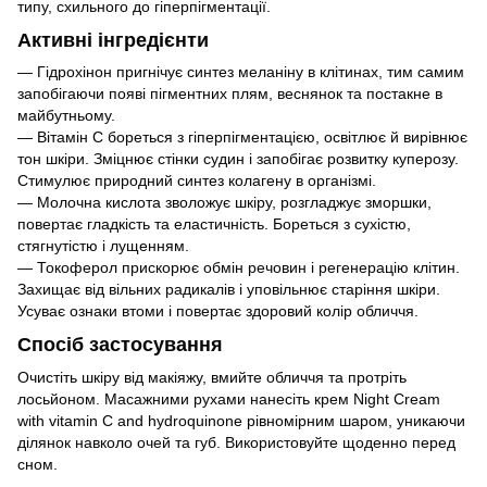
типу, схильного до гіперпігментації.
Активні інгредієнти
— Гідрохінон пригнічує синтез меланіну в клітинах, тим самим
запобігаючи появі пігментних плям, веснянок та постакне в
майбутньому.
— Вітамін C бореться з гіперпігментацією, освітлює й вирівнює
тон шкіри. Зміцнює стінки судин і запобігає розвитку куперозу.
Стимулює природний синтез колагену в організмі.
— Молочна кислота зволожує шкіру, розгладжує зморшки,
повертає гладкість та еластичність. Бореться з сухістю,
стягнутістю і лущенням.
— Токоферол прискорює обмін речовин і регенерацію клітин.
Захищає від вільних радикалів і уповільнює старіння шкіри.
Усуває ознаки втоми і повертає здоровий колір обличчя.
Спосіб застосування
Очистіть шкіру від макіяжу, вмийте обличчя та протріть
лосьйоном. Масажними рухами нанесіть крем Night Cream
with vitamin C and hydroquinone рівномірним шаром, уникаючи
ділянок навколо очей та губ. Використовуйте щоденно перед
сном.