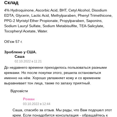
Склад
4% Hydroquinone, Ascorbic Acid, BHT, Cetyl Alcohol, Disodium
EDTA, Glycerin, Lactic Acid, Methylparaben, Phenyl Trimethicone,
PPG-2 Myristyl Ether Propionate, Propylparaben, Saponins,
Sodium Lauryl Sulfate, Sodium Metabisulfite, TEA-Salicylate,
Tocopheryl Acetate, Water.
Об'єм 57 г.
Зроблено у США.
Саша
02.10.2022 в 11:21
До недавнего времени приходилось пользоваться разными
кремами. Но после покупки этого, решила остановиться
именно на нём. Хорошо увлажняет кожу и со временем
выравнивает тон лица, также по запаху приятный.
Відповісти
Роман
03.10.2022 в 12:44
Саша, спасибо за отзыв. Мы рады, что Вам подошел этот
крем. Если понадобится консультация - обращайтесь к