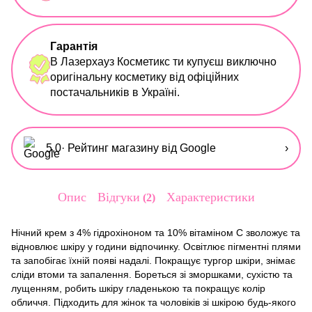
Гарантія
В Лазерхауз Косметикс ти купуєш виключно
оригінальну косметику від офіційних
постачальників в Україні.
5,0
· Рейтинг магазину від Google
›
Опис
Відгуки
Характеристики
2
Нічний крем з 4% гідрохіноном та 10% вітаміном C зволожує та
відновлює шкіру у години відпочинку. Освітлює пігментні плями
та запобігає їхній появі надалі. Покращує тургор шкіри, знімає
сліди втоми та запалення. Бореться зі зморшками, сухістю та
лущенням, робить шкіру гладенькою та покращує колір
обличчя. Підходить для жінок та чоловіків зі шкірою будь-якого