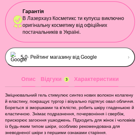
Гарантія
В Лазерхауз Косметикс ти купуєш виключно
оригінальну косметику від офіційних
постачальників в Україні.
5,0
· Рейтинг магазину від Google
›
Опис
Відгуки
Характеристики
3
Зміцнювальний гель стимулює синтез нових волокон колагену
й еластину, покращує тургор і візуально підтягує овал обличчя.
Бореться зі зморшками та в'ялістю, робить шкіру гладенькою й
еластичною. Знімає подразнення, почервоніння і свербіж,
прискорює загоєння ушкоджень. Підходить для жінок і чоловіків
із будь-яким типом шкіри, особливо рекомендована для
зневодненої шкіри з першими ознаками старіння.