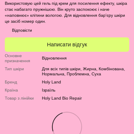
Використовую цей гель під крем для посилення ефекту, шкіра
стає набагато пружнішою. Він круто заспокоює і наче
«наповнює» клітини вологою. Для відновлення бар'єру шкіри
це засіб номер один.
Відповісти
Написати відгук
Основне
Відновлення
призначення
Тип шкіри
Для всіх типів шкіри
,
Жирна
,
Комбінована
,
Нормальна
,
Проблемна
,
Суха
Бренд
Holy Land
Країна
Ізраїль
Товар з лінійки
Holy Land Bio Repair