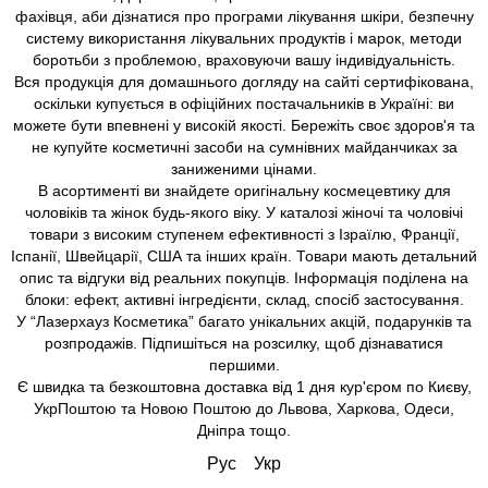
фахівця, аби дізнатися про програми лікування шкіри, безпечну
систему використання лікувальних продуктів і марок, методи
боротьби з проблемою, враховуючи вашу індивідуальність.
Вся продукція для домашнього догляду на сайті сертифікована,
оскільки купується в офіційних постачальників в Україні: ви
можете бути впевнені у високій якості. Бережіть своє здоров'я та
не купуйте косметичні засоби на сумнівних майданчиках за
заниженими цінами.
В асортименті ви знайдете оригінальну космецевтику для
чоловіків та жінок будь-якого віку. У каталозі жіночі та чоловічі
товари з високим ступенем ефективності з Ізраїлю, Франції,
Іспанії, Швейцарії, США та інших країн. Товари мають детальний
опис та відгуки від реальних покупців. Інформація поділена на
блоки: ефект, активні інгредієнти, склад, спосіб застосування.
У “Лазерхауз Косметика” багато унікальних акцій, подарунків та
розпродажів. Підпишіться на розсилку, щоб дізнаватися
першими.
Є швидка та безкоштовна доставка від 1 дня кур'єром по Києву,
УкрПоштою та Новою Поштою до Львова, Харкова, Одеси,
Дніпра тощо.
Рус
Укр