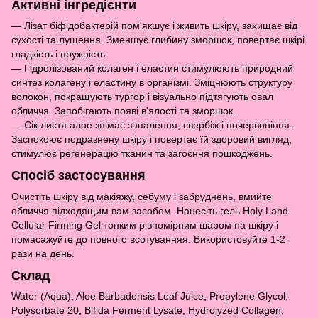
Активні інгредієнти
— Лізат біфідобактерій пом'якшує і живить шкіру, захищає від
сухості та лущення. Зменшує глибину зморшок, повертає шкірі
гладкість і пружність.
— Гідролізований колаген і еластин стимулюють природний
синтез колагену і еластину в організмі. Зміцнюють структуру
волокон, покращують тургор і візуально підтягують овал
обличчя. Запобігають появі в'ялості та зморшок.
— Сік листя алое знімає запалення, свербіж і почервоніння.
Заспокоює подразнену шкіру і повертає їй здоровий вигляд,
стимулює регенерацію тканин та загоєння пошкоджень.
Спосіб застосування
Очистіть шкіру від макіяжу, себуму і забруднень, вмийте
обличчя підходящим вам засобом. Нанесіть гель Holy Land
Cellular Firming Gel тонким рівномірним шаром на шкіру і
помасажуйте до повного всотуванняя. Використовуйте 1-2
рази на день.
Склад
Water (Aqua), Aloe Barbadensis Leaf Juice, Propylene Glycol,
Polysorbate 20, Bifida Ferment Lysate, Hydrolyzed Collagen,