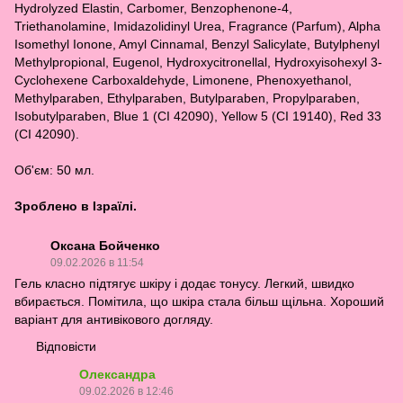
Hydrolyzed Elastin, Carbomer, Benzophenone-4,
Triethanolamine, Imidazolidinyl Urea, Fragrance (Parfum), Alpha
Isomethyl Ionone, Amyl Cinnamal, Benzyl Salicylate, Butylphenyl
Methylpropional, Eugenol, Hydroxycitronellal, Hydroxyisohexyl 3-
Cyclohexene Carboxaldehyde, Limonene, Phenoxyethanol,
Methylparaben, Ethylparaben, Butylparaben, Propylparaben,
Isobutylparaben, Blue 1 (CI 42090), Yellow 5 (CI 19140), Red 33
(CI 42090).
Об'єм: 50 мл.
Зроблено в Ізраїлі.
Оксана Бойченко
09.02.2026 в 11:54
Гель класно підтягує шкіру і додає тонусу. Легкий, швидко
вбирається. Помітила, що шкіра стала більш щільна. Хороший
варіант для антивікового догляду.
Відповісти
Олександра
09.02.2026 в 12:46