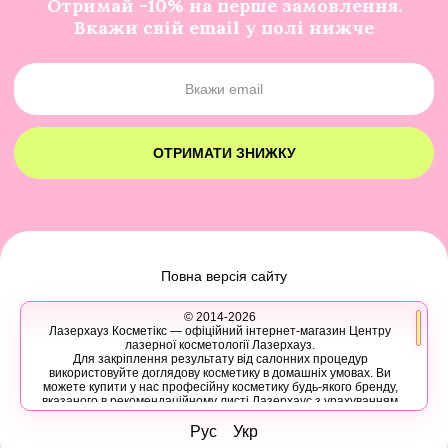
Отримай -10% на перше замовлення.
Вкажи свій email у полі нижче
ОТРИМАТИ ЗНИЖКУ
Повна версія сайту
© 2014-2026
Лазерхауз Косметікс — офіційний інтернет-магазин Центру
лазерної косметології Лазерхауз.
Для закріплення результату від салонних процедур
використовуйте доглядову косметику в домашніх умовах. Ви
можете купити у нас професійну косметику будь-якого бренду,
вказаного в рекомендаційному листі Лазерхаус з урахуванням
ваших персональних знижок.
Ви також можете записатися на консультацію в Лазер Хауз до
Рус
Укр
косметолога, дерматолога, трихолога або іншого естетичного