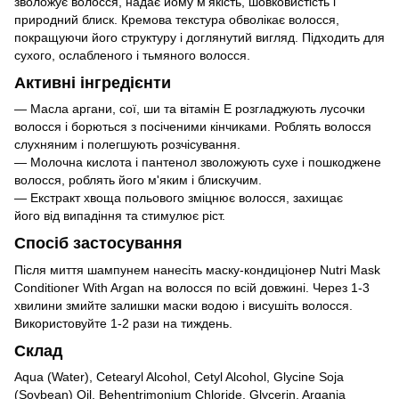
зволожує волосся, надає йому м'якість, шовковистість і
природний блиск. Кремова текстура обволікає волосся,
покращуючи його структуру і доглянутий вигляд. Підходить для
сухого, ослабленого і тьмяного волосся.
Активні інгредієнти
— Масла аргани, сої, ши та вітамін E розгладжують лусочки
волосся і борються з посіченими кінчиками. Роблять волосся
слухняним і полегшують розчісування.
— Молочна кислота і пантенол зволожують сухе і пошкоджене
волосся, роблять його м'яким і блискучим.
— Екстракт хвоща польового зміцнює волосся, захищає
його від випадіння та стимулює ріст.
Спосіб застосування
Після миття шампунем нанесіть маску-кондиціонер Nutri Mask
Conditioner With Argan на волосся по всій довжині. Через 1-3
хвилини змийте залишки маски водою і висушіть волосся.
Використовуйте 1-2 рази на тиждень.
Склад
Aqua (Water), Cetearyl Alcohol, Cetyl Alcohol, Glycine Soja
(Soybean) Oil, Behentrimonium Chloride, Glycerin, Argania