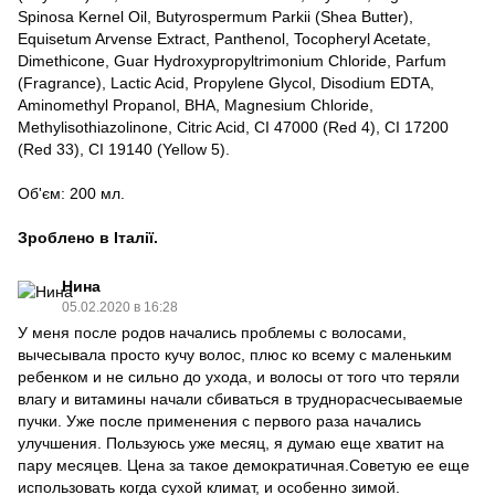
Spinosa Kernel Oil, Butyrospermum Parkii (Shea Butter),
Equisetum Arvense Extract, Panthenol, Tocopheryl Acetate,
Dimethicone, Guar Hydroxypropyltrimonium Chloride, Parfum
(Fragrance), Lactic Acid, Propylene Glycol, Disodium EDTA,
Aminomethyl Propanol, BHA, Magnesium Chloride,
Methylisothiazolinone, Citric Acid, CI 47000 (Red 4), CI 17200
(Red 33), CI 19140 (Yellow 5).
Об'єм: 200 мл.
Зроблено в Італії.
Нина
05.02.2020 в 16:28
У меня после родов начались проблемы с волосами,
вычесывала просто кучу волос, плюс ко всему с маленьким
ребенком и не сильно до ухода, и волосы от того что теряли
влагу и витамины начали сбиваться в труднорасчесываемые
пучки. Уже после применения с первого раза начались
улучшения. Пользуюсь уже месяц, я думаю еще хватит на
пару месяцев. Цена за такое демократичная.Советую ее еще
использовать когда сухой климат, и особенно зимой.