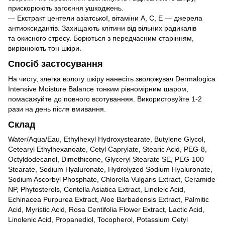
прискорюють загоєння ушкоджень.
— Екстракт центели азіатської, вітаміни A, C, E — джерела
антиоксидантів. Захищають клітини від вільних радикалів
та окисного стресу. Борються з передчасним старінням,
вирівнюють тон шкіри.
Спосіб застосування
На чисту, злегка вологу шкіру нанесіть зволожувач Dermalogica
Intensive Moisture Balance тонким рівномірним шаром,
помасажуйте до повного всотуванняя. Використовуйте 1-2
рази на день після вмивання.
Склад
Water/Aqua/Eau, Ethylhexyl Hydroxystearate, Butylene Glycol,
Cetearyl Ethylhexanoate, Cetyl Caprylate, Stearic Acid, PEG-8,
Octyldodecanol, Dimethicone, Glyceryl Stearate SE, PEG-100
Stearate, Sodium Hyaluronate, Hydrolyzed Sodium Hyaluronate,
Sodium Ascorbyl Phosphate, Chlorella Vulgaris Extract, Ceramide
NP, Phytosterols, Centella Asiatica Extract, Linoleic Acid,
Echinacea Purpurea Extract, Aloe Barbadensis Extract, Palmitic
Acid, Myristic Acid, Rosa Centifolia Flower Extract, Lactic Acid,
Linolenic Acid, Propanediol, Tocopherol, Potassium Cetyl