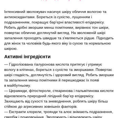
Інтенсивний зволожувач насичує шкіру обличчя вологою та
антиоксидантами. Бореться із сухістю, лущенням і
подразненням, покращує бар'єрні властивості епідермісу.
Робить дрібні зморшки менш помітними, вирівнює тон шкіри,
повертає обличчю доглянутий вигляд. На зволоженій шкірі
запалення проходять швидше та з'являються рідше. Підходить
для жінок та чоловіків будь-якого віку із сухою та нормальною
шкірою.
Активні інгредієнти
— Гідролізована гіалуронова кислота притягує і утримує
вологу в клітинах, бореться з сухістю та зморшками. Повертає
шкірі гладкість, доглянутість і здоровий вигляд. Робить зморшки
та запалення менш помітними й перешкоджає їх появі
в майбутньому.
— Церамиди, фітостероли, стеаринова і пальмітинова кислоти
відновлюють природний ліпідний бар'єр епідермісу.
Захищають від сухості та зневоднення, роблять шкіру більш
стійкою до агресивних зовнішніх факторів.
— Екстракти хлорели, троянди та алоє знімають подразнення,
свербіж і почервоніння. Зволожують і відновлюють шкіру,