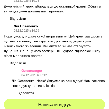
23.12.2025 в 10:03
Дуже якісний крем, вбирається до останньої краплі. Обличчя
виглядає дуже доглянутим і пружним.
Відповісти
Лія Остапенко
04.12.2025 в 16:29
Порятунок для дуже сухої шкіри взимку. Цей крем має досить
щільну, насичену текстуру, яка ідеально підходить для
інтенсивного живлення. Він миттєво знімає стягнутість і
лущення. Наношу його ввечері, і він чудово відновлює шкіру
після морозного повітря.
Відповісти
Олександра
04.12.2025 в 17:12
Лія Остапенко, вітаю! Дякуємо за ваш відгук! Нам важливо
знати думку наших клієнтів.
Відповісти
Написати відгук