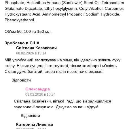
Phosphate, Helianthus Annuus (Sunflower) Seed Oil, Tetrasodium
Glutamate Diacetate, Ethylhexylglycerin, Cetyl Alcohol, Carbomer,
Hydroxystearic Acid, Aminomethyl Propanol, Sodium Hydroxide,
Phenoxyethanol.
Об'єм 50, 100 та 150 мл.
Зроблено в США.
Світлана Козакевич
08.02.2026 в 15:14
Мій улюблений зволожувач на зиму, він ідеально живить суху
шкіру. Ніяких лущень і стягнутості, тільки комфорт і м'якість.
Склад дуже багатий, шкіра після нього наче оживає.
Відповісти
Олександра
08.02.2026 в 16:34
Світлана Козакевич, вітаю! Раді, що ви залишилися
задоволені покупкою. Дякуємо за ваш відгук!
Відповісти
Катерина Лисенко