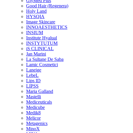
GlyMed Plus
Good Hair (Regenera)
Holy Land
HYSQIA
Image Skincare
INNOAESTHETICS
INSIUM
Institute Hyalual
INSTYTUTUM
iS CLINICAL
Jan Marini
La Sultane De Saba
Lamic Cosmetici
Laneige
LebeL
Lips ID
LIPSS
Maria Galland
Mastelli
Mediceuticals
Medicube
Medik8
Melicor
Metagenics
MinoX