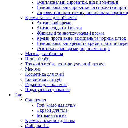
Освітлювальні сироватки, від пігментації
Відновлювальні сироватки та сироватки проти
Сировкатки проти акне, висипань та чорних 
Креми та гелі для обличчя
Антивікові креми
Антиоксидантні креми
Живильні та зволожувальні креми
Креми проти акне, висипань та чорних цяток
Відновлювальні креми та креми проти почерв
Освітлювальні креми, від пігментації
Маски для обличчя
Нічні засоби
Точкові засоби, постпроцедурний догляд
Макіяж
Косметика для очей
Косметика для губ
Гаджети для обличчя
Подарункова упаковка
Тіло
Очищення
Гелі, мило для душу
Скраби для тіла
Інтимна гігієна
Креми, лосьйони для тіла
Олії для тіла