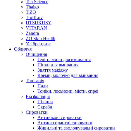
Ten Science
Thalgo
TiZO
TruffLuv
UTSUKUSY
VITARAN
Zandra
ZO Skin Health
Усі бренди >
Обличчя
Очищення
Гелі та мило для вмивання
Пінки для вмивання
Зняття макіяжу
Креми, молочко для вмивання
Тонізація
Пади
Тоніки, лосьйони, місти, спреї
Ексфоліація
Пілінги
Скраби
Сироватки
Антивікові сироватки
Антиоксидантні сироватки
Живильні та зволожувальні сироватки