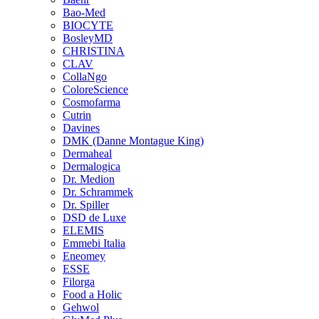
Bao-Med
BIOCYTE
BosleyMD
CHRISTINA
CLAV
CollaNgo
ColoreScience
Cosmofarma
Cutrin
Davines
DMK (Danne Montague King)
Dermaheal
Dermalogica
Dr. Medion
Dr. Schrammek
Dr. Spiller
DSD de Luxe
ELEMIS
Emmebi Italia
Eneomey
ESSE
Filorga
Food a Holic
Gehwol