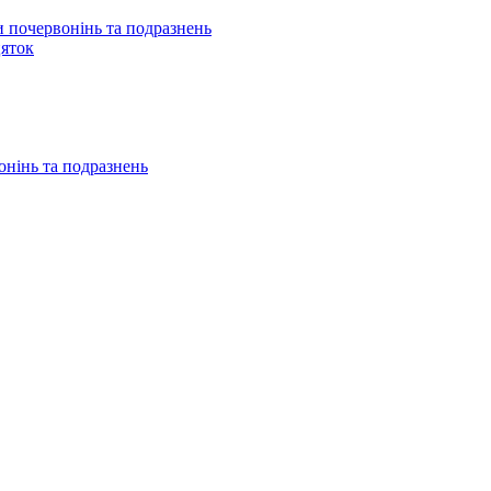
 почервонінь та подразнень
цяток
онінь та подразнень