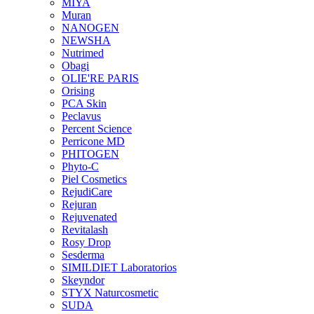
MIYA
Muran
NANOGEN
NEWSHA
Nutrimed
Obagi
OLIE'RE PARIS
Orising
PCA Skin
Peclavus
Percent Science
Perricone MD
PHITOGEN
Phyto-C
Piel Cosmetics
RejudiCare
Rejuran
Rejuvenated
Revitalash
Rosy Drop
Sesderma
SIMILDIET Laboratorios
Skeyndor
STYX Naturcosmetic
SUDA