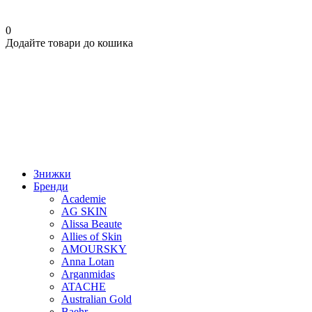
0
Додайте товари до кошика
Знижки
Бренди
Academie
AG SKIN
Alissa Beaute
Allies of Skin
AMOURSKY
Anna Lotan
Arganmidas
ATACHE
Australian Gold
Baehr