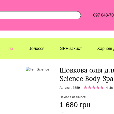
097 043-70
Тіло
Волосся
SPF-захист
Харчові 
Лазерхауз Косметикс
Тіло
Олії дл
Шовкова олія для
Science Body Spac
Артикул: 3559
4 від
Немає в наявності
1 680 грн