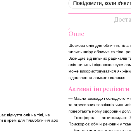
Повідомити, коли з'яви
Дост
Опис
Шовкова олія для обличчя, тіла 
живить шкіру обличчя та тіла, ро
Захищає від вільних радикалів т
олія живить і відновлює сухе ла
може використовуватися як жінкам
відновлення ламкого волосся.
Активні інгредієнти
— Масла авокадо і солодкого ми
та агресивних зовнішніх чинник
повертають йому здоровий догл
є відчуття олії на тілі, не
— Токоферол — антиоксидант. За
и в крем для тіла/обличчя або
Прискорює обмін речовин у ткани
— Екстракти маку, мальви та ла