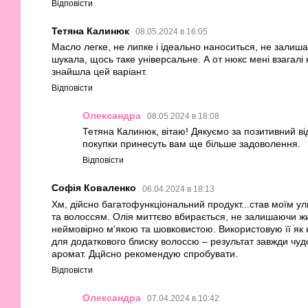
Відповісти
Тетяна Калинюк
08.05.2024 в 16:05
Масло легке, не липке і ідеально наноситься, не залиш
шукала, щось таке універсальне. А от нюкс мені взагалі
знайшла цей варіант.
Відповісти
Олександра
08.05.2024 в 18:08
Тетяна Калинюк, вітаю! Дякуємо за позитивний від
покупки принесуть вам ще більше задоволення.
Відповісти
Софія Коваленко
06.04.2024 в 18:13
Хм, дійсно багатофункціональний продукт...став моїм у
та волоссям. Олія миттєво вбирається, не залишаючи жир
неймовірно м'якою та шовковистою. Використовую її як на
для додаткового блиску волоссю – результат завжди чу
аромат. Дцйсно рекомендую спробувати.
Відповісти
Олександра
07.04.2024 в 10:42