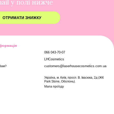
ail у полі нижче
ОТРИМАТИ ЗНИЖКУ
нформація
066 043-70-07
LHCosmetics
customers@laserhousecosmetics.com.ua
Вам?
Українa, м. Київ, просп. В. Івасюка, 2д (ЖК
Park Stone, Оболонь).
Мапа проїзду