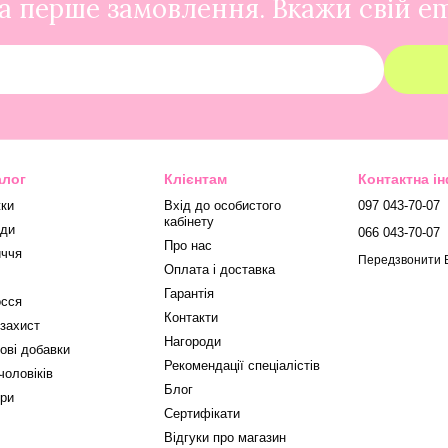
 перше замовлення. Вкажи свій em
алог
Клієнтам
Контактна і
ки
Вхід до особистого
097 043-70-07
кабінету
ди
066 043-70-07
Про нас
ччя
Передзвонити 
Оплата і доставка
Гарантія
сся
Контакти
захист
Нагороди
ові добавки
Рекомендації спеціалістів
чоловіків
Блог
ри
Сертифікати
Відгуки про магазин