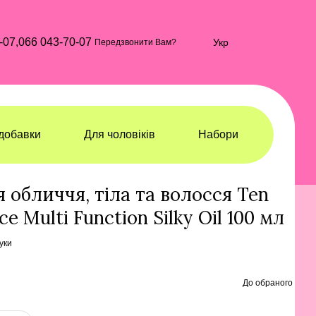
-07,
066 043-70-07
Укр
Передзвонити Вам?
добавки
Для чоловіків
Набори
я тіла
Олії для тіла Ten Science
 обличчя, тіла та волосся Ten
e Multi Function Silky Oil 100 мл
гуки
До обраного