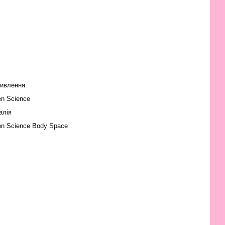
ивлення
en Science
алія
en Science Body Space