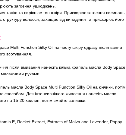
орюють загоєння ушкоджень.
гментацію та вирівнює тон шкіри. Прискорює загоєння висипань,
є структуру волосся, захищає від випадіння та прискорює його
я
ace Multi Function Silky Oil на чисту шкіру одразу після ванни
го всотуванняя.
личчя після вмивання нанесіть кілька крапель масла Body Space
йте масажними рухами.
пель масла Body Space Multi Function Silky Oil на кінчики, потім
ас способом. Для інтенсивнішого живлення нанесіть масло
ште на 15-20 хвилин, потім змийте залишки.
itamin E, Rocket Extract, Extracts of Malva and Lavender, Poppy