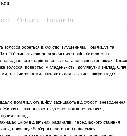
ться
авка
Оплата
Гарантія
та волосся бореться із сухістю. і лущенням. Пом'якшує та
бить її більш стійкою до агресивних зовнішніх факторів.
а передчасного старіння, освітлює та вирівнює тон шкіри. Також
мке волосся, повертає їм гладенькість і доглянутий вигляд. Олія
и, так і чоловіками, підходить для всіх типів шкіри та для
гдалю пом'якшують шкіру, захищають від сухості, зневоднення
ів. Живлять і відновлюють сухе пошкоджене волосся,
янутий вигляд.
хищає шкіру від вільних радикалів і передчасного старіння.
нах, покращує бар'єрні властивості епідермісу.
ванди — заспокійливі компоненти. Знімають подразнення,