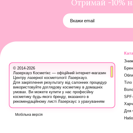
Отримай -10% на
Кат
Зниж
Брен
© 2014-2026
Лазерхауз Косметікс — офіційний інтернет-магазин
Обли
Центру лазерної косметології Лазерхауз.
Тіло
Для закріплення результату від салонних процедур
використовуйте доглядову косметику в домашніх
Воло
умовах. Ви можете купити у нас професійну
SPF-
косметику будь-якого бренду, вказаного в
рекомендаційному листі Лазерхаус з урахуванням
Харч
ваших персональних знижок.
Для 
Ви також можете записатися на консультацію в
Мобільна версія
Лазер Хауз до косметолога, дерматолога,
Набо
трихолога або іншого естетичного фахівця, аби
дізнатися про програми лікування шкіри, безпечну
систему використання лікувальних продуктів і