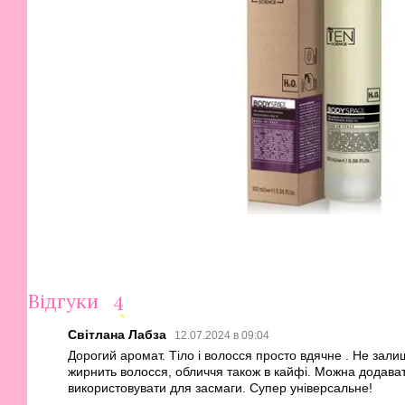
Відгуки
4
Світлана Лабза
12.07.2024 в 09:04
Дорогий аромат. Тіло і волосся просто вдячне . Не залиша
жирнить волосся, обличчя також в кайфі. Можна додават
використовувати для засмаги. Супер універсальне!