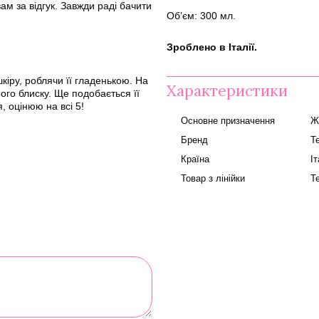
м за відгук. Завжди раді бачити
Об’єм: 300 мл.
Зроблено в Італії.
кіру, роблячи її гладенькою. На
Характеристики
ого блиску. Ще подобається її
, оцінюю на всі 5!
Основне призначення
Ж
Бренд
T
Країна
Іт
Товар з лінійки
T