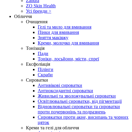
Zandra
ZO Skin Health
Усі бренди >
Обличчя
Очищення
Гелі та мило для вмивання
Пінки для вмивання
Зняття макіяжу
Креми, молочко для вмивання
Тонізація
Пади
Тоніки, лосьйони, місти, спреї
Ексфоліація
Пілінги
Скраби
Сироватки
Антивікові сироватки
Антиоксидантні сироватки
Живильні та зволожувальні сироватки
Освітлювальні сироватки, від пігментації
Відновлювальні сироватки та сироватки
проти почервонінь та подразнень
Сировкатки проти акне, висипань та чорних
цяток
Креми та гелі для обличчя