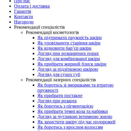
Про нас
Оплата і доставка
Гарантія
Контакти
Нагороди
Рекомендації спеціалістів
Рекомендації косметологів
Як підтримати пружність шкіри
Як уповільнити старіння шкіри
Як відновити бар’єр шкіри
Догляд при розширених порах
Догляд для комбінованої шкіри
Як прибрати жирний блиск шкіри
Догляд за підлітковою шкірою
Догляд для сухих губ
Рекомендації лазерних спеціалістів
Як боротись зі зморшками та втратою
пружності
Як прибрати постакне
Догляд при розацеа
Як боротись з пігментацією
Як прибрати темні кола та набряки
Догляд за чутливою інтимною зоною
Як захистити шкіру під час подорожей
Як боротись з врослим волоссям