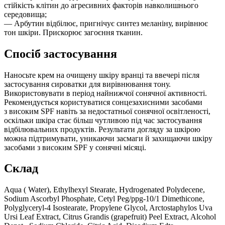
стійкість клітин до агресивних факторів навколишнього
середовища;
— Арбутин відбілює, пригнічує синтез меланіну, вирівнює
тон шкіри. Прискорює загоєння тканин.
Спосіб застосування
Наносьте крем на очищену шкіру вранці та ввечері після
застосування сироватки для вирівнювання тону.
Використовувати в період найнижчої сонячної активності.
Рекомендується користуватися сонцезахисними засобами
з високим SPF навіть за недостатньої сонячної освітленості,
оскільки шкіра стає більш чутливою під час застосування
відбілювальних продуктів. Результати догляду за шкірою
можна підтримувати, уникаючи засмаги й захищаючи шкіру
засобами з високим SPF у сонячні місяці.
Склад
Aqua ( Water), Ethylhexyl Stearate, Hydrogenated Polydecene,
Sodium Ascorbyl Phosphate, Cetyl Peg/ppg-10/1 Dimethicone,
Polyglyceryl-4 Isostearate, Propylene Glycol, Arctostaphylos Uva
Ursi Leaf Extract, Citrus Grandis (grapefruit) Peel Extract, Alcohol