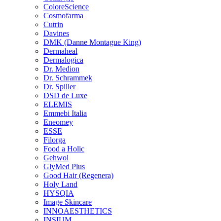
ColoreScience
Cosmofarma
Cutrin
Davines
DMK (Danne Montague King)
Dermaheal
Dermalogica
Dr. Medion
Dr. Schrammek
Dr. Spiller
DSD de Luxe
ELEMIS
Emmebi Italia
Eneomey
ESSE
Filorga
Food a Holic
Gehwol
GlyMed Plus
Good Hair (Regenera)
Holy Land
HYSQIA
Image Skincare
INNOAESTHETICS
INSIUM