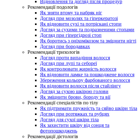
Відновлення та догляд після процедур
Рекомендації подологів
Як зняти втому та набряк ніг
Догляд при мозолях та гіперкератозі
Як відновити сухі та потріскані стопи
Догляд за сухими та подразненими стопами
Догляд при гіпергідрозі стоп
Як боротись з оніхомікозом та зміцнити нігті
Догляд при бородавках
Рекомендації трихологів
Догляд проти випадіння волосся
Догляд при лупі та себореї
Як контролювати жирність волосся
Як відновити ламке та пошкоджене волосся
Збереження кольору фарбованого волосся
Як відновити волосся після стайлінгу
Догляд за сухою шкірою голови
Як зміцнити брови, бороду та вії
Рекомендації спеціалістів по тілу
Як підтримати пружність та сяйво шкіри тіла
Догляд при розтяжках та рубцях
Догляд для сухої шкіри тіла
Як захистити шкіру від сонця та
фотопошкоджень
Рекомендації дієтологів