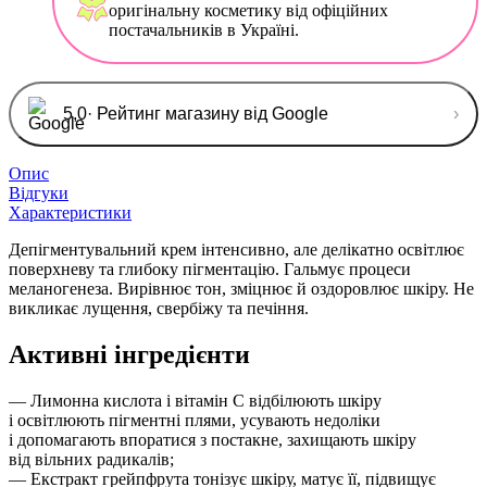
оригінальну косметику від офіційних
постачальників в Україні.
5,0
· Рейтинг магазину від Google
›
Опис
Відгуки
Характеристики
Депігментувальний крем інтенсивно, але делікатно освітлює
поверхневу та глибоку пігментацію. Гальмує процеси
меланогенеза. Вирівнює тон, зміцнює й оздоровлює шкіру. Не
викликає лущення, свербіжу та печіння.
Активні інгредієнти
— Лимонна кислота і вітамін С відбілюють шкіру
і освітлюють пігментні плями, усувають недоліки
і допомагають впоратися з постакне, захищають шкіру
від вільних радикалів;
— Екстракт грейпфрута тонізує шкіру, матує її, підвищує