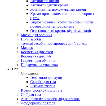
Антивікові креми
Антиоксидантні креми
Живильні та зволожувальні креми
Креми проти акне, висипань та чорних
цяток
Відновлювальні креми та креми проти
почервонінь та подразнень
Освітлювальні креми, від пігментації
Маски для обличчя
Нічні засоби
Точкові засоби, постпроцедурний догляд
Макіяж
Косметика для очей
Косметика для губ
Гаджети для обличчя
Подарункова упаковка
Тіло
Очищення
Гелі, мило для душу
Скраби для тіла
Інтимна гігієна
Креми, лосьйони для тіла
Олії для тіла
Антицелюлітні засоби, від розтяжок
Дезодоранти для тіла