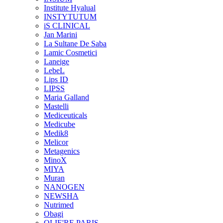
Institute Hyalual
INSTYTUTUM
iS CLINICAL
Jan Marini
La Sultane De Saba
Lamic Cosmetici
Laneige
LebeL
Lips ID
LIPSS
Maria Galland
Mastelli
Mediceuticals
Medicube
Medik8
Melicor
Metagenics
MinoX
MIYA
Muran
NANOGEN
NEWSHA
Nutrimed
Obagi
OLIE'RE PARIS