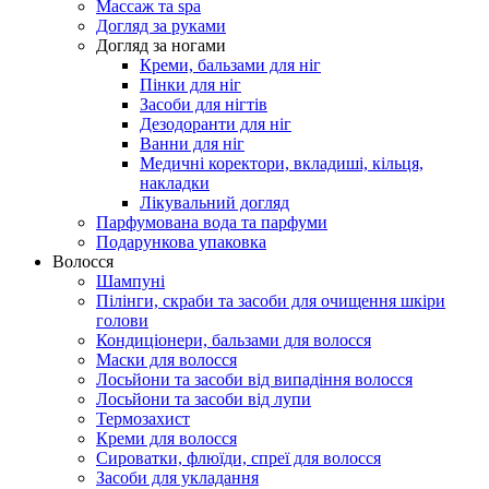
Массаж та spa
Догляд за руками
Догляд за ногами
Креми, бальзами для ніг
Пінки для ніг
Засоби для нігтів
Дезодоранти для ніг
Ванни для ніг
Медичні коректори, вкладиші, кільця,
накладки
Лікувальний догляд
Парфумована вода та парфуми
Подарункова упаковка
Волосся
Шампуні
Пілінги, скраби та засоби для очищення шкіри
голови
Кондиціонери, бальзами для волосся
Маски для волосся
Лосьйони та засоби від випадіння волосся
Лосьйони та засоби від лупи
Термозахист
Креми для волосся
Сироватки, флюїди, спреї для волосся
Засоби для укладання