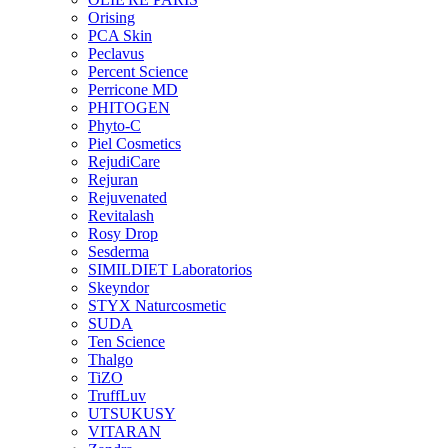
Orising
PCA Skin
Peclavus
Percent Science
Perricone MD
PHITOGEN
Phyto-C
Piel Cosmetics
RejudiCare
Rejuran
Rejuvenated
Revitalash
Rosy Drop
Sesderma
SIMILDIET Laboratorios
Skeyndor
STYX Naturcosmetic
SUDA
Ten Science
Thalgo
TiZO
TruffLuv
UTSUKUSY
VITARAN