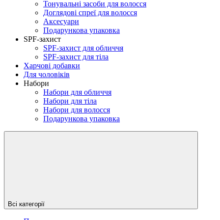
Тонувальні засоби для волосся
Доглядові спреї для волосся
Аксесуари
Подарункова упаковка
SPF-захист
SPF-захист для обличчя
SPF-захист для тіла
Харчові добавки
Для чоловіків
Набори
Набори для обличчя
Набори для тіла
Набори для волосся
Подарункова упаковка
Всі категорії