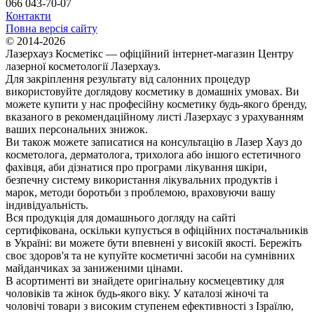
066 043-70-07
Контакти
Повна версія сайту
© 2014-2026
Лазерхауз Косметікс — офіційний інтернет-магазин Центру
лазерної косметології Лазерхауз.
Для закріплення результату від салонних процедур
використовуйте доглядову косметику в домашніх умовах. Ви
можете купити у нас професійну косметику будь-якого бренду,
вказаного в рекомендаційному листі Лазерхаус з урахуванням
ваших персональних знижок.
Ви також можете записатися на консультацію в Лазер Хауз до
косметолога, дерматолога, трихолога або іншого естетичного
фахівця, аби дізнатися про програми лікування шкіри,
безпечну систему використання лікувальних продуктів і
марок, методи боротьби з проблемою, враховуючи вашу
індивідуальність.
Вся продукція для домашнього догляду на сайті
сертифікована, оскільки купується в офіційних постачальників
в Україні: ви можете бути впевнені у високій якості. Бережіть
своє здоров'я та не купуйте косметичні засоби на сумнівних
майданчиках за заниженими цінами.
В асортименті ви знайдете оригінальну космецевтику для
чоловіків та жінок будь-якого віку. У каталозі жіночі та
чоловічі товари з високим ступенем ефективності з Ізраїлю,