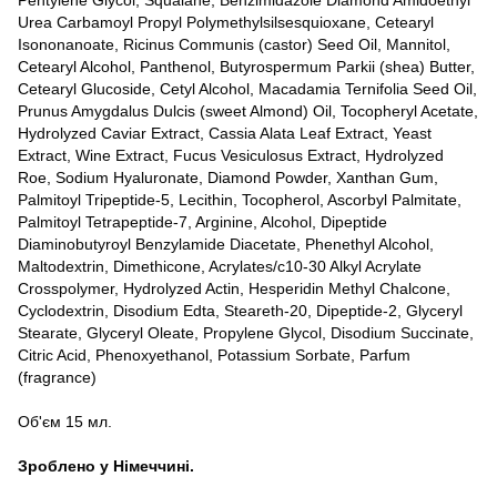
Pentylene Glycol, Squalane, Benzimidazole Diamond Amidoethyl
Urea Carbamoyl Propyl Polymethylsilsesquioxane, Cetearyl
Isononanoate, Ricinus Communis (castor) Seed Oil, Mannitol,
Cetearyl Alcohol, Panthenol, Butyrospermum Parkii (shea) Butter,
Cetearyl Glucoside, Cetyl Alcohol, Macadamia Ternifolia Seed Oil,
Prunus Amygdalus Dulcis (sweet Almond) Oil, Tocopheryl Acetate,
Hydrolyzed Caviar Extract, Cassia Alata Leaf Extract, Yeast
Extract, Wine Extract, Fucus Vesiculosus Extract, Hydrolyzed
Roe, Sodium Hyaluronate, Diamond Powder, Xanthan Gum,
Palmitoyl Tripeptide-5, Lecithin, Tocopherol, Ascorbyl Palmitate,
Palmitoyl Tetrapeptide-7, Arginine, Alcohol, Dipeptide
Diaminobutyroyl Benzylamide Diacetate, Phenethyl Alcohol,
Maltodextrin, Dimethicone, Acrylates/c10-30 Alkyl Acrylate
Crosspolymer, Hydrolyzed Actin, Hesperidin Methyl Chalcone,
Cyclodextrin, Disodium Edta, Steareth-20, Dipeptide-2, Glyceryl
Stearate, Glyceryl Oleate, Propylene Glycol, Disodium Succinate,
Citric Acid, Phenoxyethanol, Potassium Sorbate, Parfum
(fragrance)
Об'єм 15 мл.
Зроблено у Німеччині.