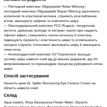
— Пептидний комплекс Oligopeptide Relax-Wirkung і
пептидний комплекс Oligopeptide Repair-Wirkung укріплюють
колагенові та еластинові волокна, сприяють розслабленню
м'язів, зменшують набряки та освітлюють шкіру;
— Омолоджувальний комплекс FCC-Rugacin, гіалуронова
кислота, дамаська троянда та екстракт чорної ікри надають
ліфтинг-ефект, стимулюють синтез колагену й еластину,
підвищують пружність і еластичність шкіри та уповільнюють
процеси старіння, інтенсивно зволожують шкіру й зменшують
темні кола;
— Антиоксидантний комплекс UV-Tutamenarin захищає
чутливу шкіру навколо очей від дії вільних радикалів, від UV-
випромінювання та перешкоджає процесам руйнування клітин
шкіри.
Спосіб застосування
Нанесіть крем Dr. Spiller Recovering Eye Contour Cream на
область навколо очей.
Склад
Aqua (water), Rosa Damascena Flower Water, Glycerin,