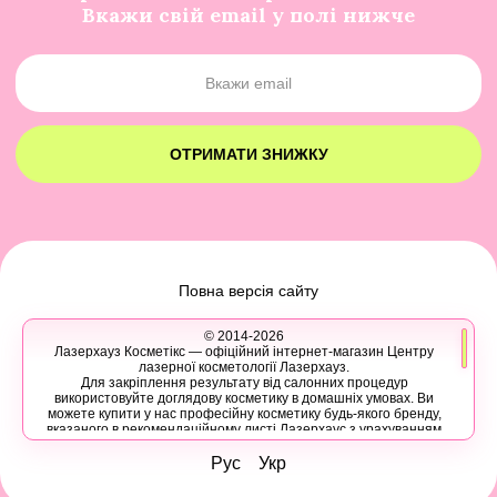
Вкажи свій email у полі нижче
ОТРИМАТИ ЗНИЖКУ
Повна версія сайту
© 2014-2026
Лазерхауз Косметікс — офіційний інтернет-магазин Центру
лазерної косметології Лазерхауз.
Для закріплення результату від салонних процедур
використовуйте доглядову косметику в домашніх умовах. Ви
можете купити у нас професійну косметику будь-якого бренду,
вказаного в рекомендаційному листі Лазерхаус з урахуванням
ваших персональних знижок.
Ви також можете записатися на консультацію в Лазер Хауз до
Рус
Укр
косметолога, дерматолога, трихолога або іншого естетичного
фахівця, аби дізнатися про програми лікування шкіри, безпечну