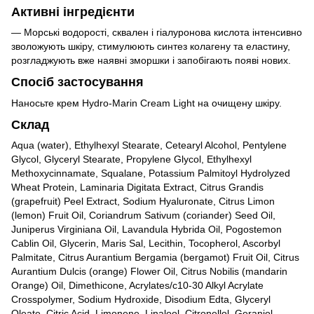
Активні інгредієнти
— Морські водорості, сквален і гіалуронова кислота інтенсивно
зволожують шкіру, стимулюють синтез колагену та еластину,
розгладжують вже наявні зморшки і запобігають появі нових.
Спосіб застосування
Наносьте крем Hydro-Marin Cream Light на очищену шкіру.
Склад
Aqua (water), Ethylhexyl Stearate, Cetearyl Alcohol, Pentylene
Glycol, Glyceryl Stearate, Propylene Glycol, Ethylhexyl
Methoxycinnamate, Squalane, Potassium Palmitoyl Hydrolyzed
Wheat Protein, Laminaria Digitata Extract, Citrus Grandis
(grapefruit) Peel Extract, Sodium Hyaluronate, Citrus Limon
(lemon) Fruit Oil, Coriandrum Sativum (coriander) Seed Oil,
Juniperus Virginiana Oil, Lavandula Hybrida Oil, Pogostemon
Cablin Oil, Glycerin, Maris Sal, Lecithin, Tocopherol, Ascorbyl
Palmitate, Citrus Aurantium Bergamia (bergamot) Fruit Oil, Citrus
Aurantium Dulcis (orange) Flower Oil, Citrus Nobilis (mandarin
Orange) Oil, Dimethicone, Acrylates/c10-30 Alkyl Acrylate
Crosspolymer, Sodium Hydroxide, Disodium Edta, Glyceryl
Oleate, Citric Acid, Limonene, Linalool, Citronellol, Geraniol,