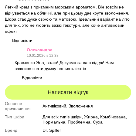
10.01.2026 в 10:23
Легкий крем з приємним морським ароматом. Він зовсім не
відчувається на обличчі, але при цьому дає круте зволоження.
Шкіра стає дуже свіжою та матовою. Ідеальний варіант на літо
для тих, хто не любить важкі текстури, але хоче антивіковий
ефект.
Відповісти
Олександра
10.01.2026 в 12:38
Кравченко Яна, вітаю! Дякуємо за ваш відгук! Нам
важливо знати думку наших клієнтів.
Відповісти
Написати відгук
Основне
Антивіковий, Зволоження
призначення
Тип шкіри
Для всіх типів шкіри
,
Жирна
,
Комбінована
,
Нормальна
,
Проблемна
,
Суха
Бренд
Dr. Spiller