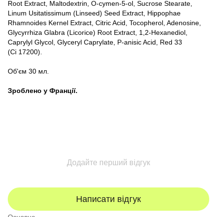
Root Extract, Maltodextrin, O-cymen-5-ol, Sucrose Stearate,
Linum Usitatissimum (Linseed) Seed Extract, Hippophae
Rhamnoides Kernel Extract, Citric Acid, Tocopherol, Adenosine,
Glycyrrhiza Glabra (Licorice) Root Extract, 1,2-Hexanediol,
Caprylyl Glycol, Glyceryl Caprylate, P-anisic Acid, Red 33
(Ci 17200).
Об'єм 30 мл.
Зроблено у Франції.
Додайте перший відгук
Написати відгук