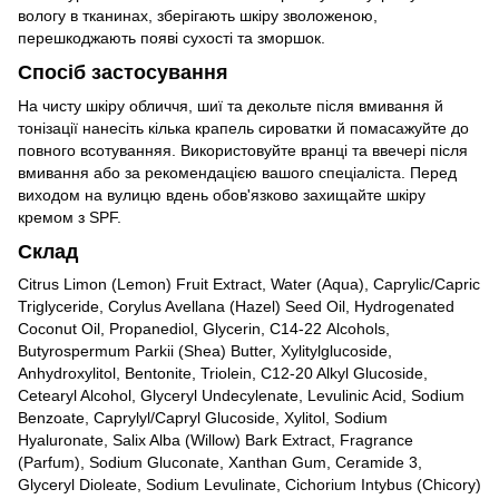
вологу в тканинах, зберігають шкіру зволоженою,
перешкоджають появі сухості та зморшок.
Спосіб застосування
На чисту шкіру обличчя, шиї та декольте після вмивання й
тонізації нанесіть кілька крапель сироватки й помасажуйте до
повного всотуванняя. Використовуйте вранці та ввечері після
вмивання або за рекомендацією вашого спеціаліста. Перед
виходом на вулицю вдень обов'язково захищайте шкіру
кремом з SPF.
Склад
Citrus Limon (Lemon) Fruit Extract, Water (Aqua), Caprylic/Capric
Triglyceride, Corylus Avellana (Hazel) Seed Oil, Hydrogenated
Coconut Oil, Propanediol, Glycerin, C14-22 Alcohols,
Butyrospermum Parkii (Shea) Butter, Xylitylglucoside,
Anhydroxylitol, Bentonite, Triolein, C12-20 Alkyl Glucoside,
Cetearyl Alcohol, Glyceryl Undecylenate, Levulinic Acid, Sodium
Benzoate, Caprylyl/Capryl Glucoside, Xylitol, Sodium
Hyaluronate, Salix Alba (Willow) Bark Extract, Fragrance
(Parfum), Sodium Gluconate, Xanthan Gum, Ceramide 3,
Glyceryl Dioleate, Sodium Levulinate, Cichorium Intybus (Chicory)