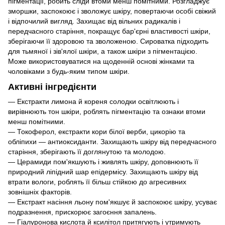
пігментації, робить сліди втоми менш помітними. Розгладжує
зморшки, заспокоює і зволожує шкіру, повертаючи особі свіжий
і відпочилий вигляд. Захищає від вільних радикалів і
передчасного старіння, покращує бар'єрні властивості шкіри,
зберігаючи її здоровою та зволоженою. Сироватка підходить
для тьмяної і зів'ялої шкіри, а також шкіри з пігментацією.
Може використовуватися на щоденній основі жінками та
чоловіками з будь-яким типом шкіри.
Активні інгредієнти
— Екстракти лимона й кореня солодки освітлюють і
вирівнюють тон шкіри, роблять пігментацію та ознаки втоми
менш помітними.
— Токоферол, екстракти кори білої верби, цикорію та
обліпихи — антиоксиданти. Захищають шкіру від передчасного
старіння, зберігають її доглянутою та молодою.
— Церамиди пом'якшують і живлять шкіру, доповнюють її
природний ліпідний шар епідермісу. Захищають шкіру від
втрати вологи, роблять її більш стійкою до агресивних
зовнішніх факторів.
— Екстракт насіння льону пом'якшує й заспокоює шкіру, усуває
подразнення, прискорює загоєння запалень.
— Гіалуронова кислота й ксилітол притягують і утримують