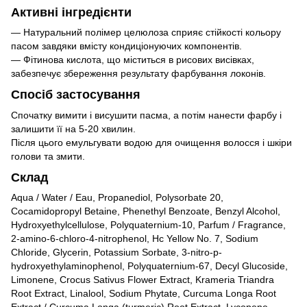
Активні інгредієнти
— Натуральний полімер целюлоза сприяє стійкості кольору
пасом завдяки вмісту кондиціонуючих компонентів.
— Фітинова кислота, що міститься в рисових висівках,
забезпечує збереження результату фарбування локонів.
Спосіб застосування
Спочатку вимити і висушити пасма, а потім нанести фарбу і
залишити її на 5-20 хвилин.
Після цього емульгувати водою для очищення волосся і шкіри
голови та змити.
Склад
Aqua / Water / Eau, Propanediol, Polysorbate 20,
Cocamidopropyl Betaine, Phenethyl Benzoate, Benzyl Alcohol,
Hydroxyethylcellulose, Polyquaternium-10, Parfum / Fragrance,
2-amino-6-chloro-4-nitrophenol, Hc Yellow No. 7, Sodium
Chloride, Glycerin, Potassium Sorbate, 3-nitro-p-
hydroxyethylaminophenol, Polyquaternium-67, Decyl Glucoside,
Limonene, Crocus Sativus Flower Extract, Krameria Triandra
Root Extract, Linalool, Sodium Phytate, Curcuma Longa Root