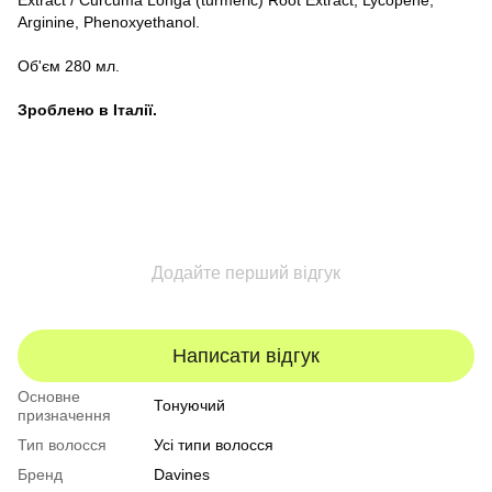
Extract / Curcuma Longa (turmeric) Root Extract, Lycopene,
Arginine, Phenoxyethanol.
Об'єм 280 мл.
Зроблено в Італії.
Додайте перший відгук
Написати відгук
Основне
Тонуючий
призначення
Тип волосся
Усі типи волосся
Бренд
Davines