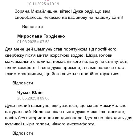
10.11.2025 в 19:19
Зоряна Михайлишин, вітаю! Дуже раді, що вам
сподобалось. Чекаємо на вас знову на нашому сайті!
Відповісти
Мирослава Гордієнко
01.08.2025 в 07:58
Для мене цей шампунь став порятунком від постійного
свербежу після миття жорсткою водою. Шкіра голови
максимально спокійна, немає ніякого нальоту чи стягнутості,
тільки комфорт. Пахне дуже приємно, а саме волосся стає
таким еластичним, що його хочеться постійно торкатися
Відповісти
Чумак Юлія
26.06.2025 в 09:06
Дуже ніжний шампунь, відчувається, що склад максимально
натуральний. Волосся після нього дуже м'яке і шовковисте,
навіть без використання кондиціонера. Ідеально підходить для
чутливої шкіри голови, ніякого дискомфорту.
Відповісти