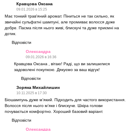
Кравцова Оксана
09.01.2026 в 15:25
Має тонкий трав'яний аромат. Піниться не так сильно, як
звичайні сульфатні шампуні, але промиває волосся дуже
добре. Пасма після нього живі, блискучі та дуже приємні на
дотик.
Відповісти
Олександра
09.01.2026 в 16:36
Кравцова Оксана , вітаю! Раді, що ви залишилися
задоволені покупкою. Дякуємо за ваш відгук!
Відповісти
Зоряна Михайлишин
10.11.2025 в 17:30
Біошампунь дуже мʼякий. Підходить для частого використання.
Волосся після нього мʼяке і блискуче. Шкіра голови
почувається комфортно. Хороший базовий варіант.
Відповісти
Олександра