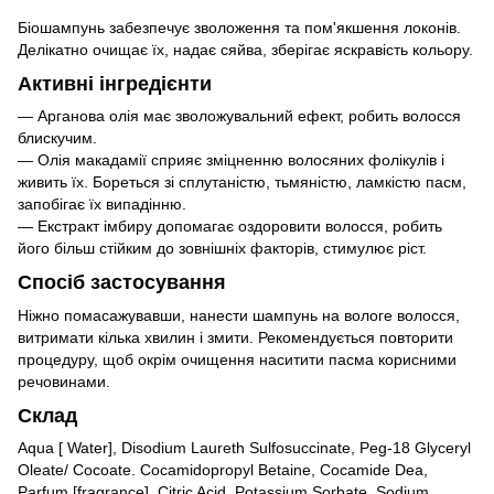
Біошампунь забезпечує зволоження та пом'якшення локонів.
Делікатно очищає їх, надає сяйва, зберігає яскравість кольору.
Активні інгредієнти
— Арганова олія має зволожувальний ефект, робить волосся
блискучим.
— Олія макадамії сприяє зміцненню волосяних фолікулів і
живить їх. Бореться зі сплутаністю, тьмяністю, ламкістю пасм,
запобігає їх випадінню.
— Екстракт імбиру допомагає оздоровити волосся, робить
його більш стійким до зовнішніх факторів, стимулює ріст.
Спосіб застосування
Ніжно помасажувавши, нанести шампунь на вологе волосся,
витримати кілька хвилин і змити. Рекомендується повторити
процедуру, щоб окрім очищення наситити пасма корисними
речовинами.
Склад
Aqua [ Water], Disodium Laureth Sulfosuccinate, Peg-18 Glyceryl
Oleate/ Cocoate. Cocamidopropyl Betaine, Cocamide Dea,
Parfum [fragrance], Citric Acid, Potassium Sorbate, Sodium