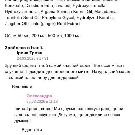
Benzoate, Disodium Edta, Linalool, Hydroxycitronellal,
Hydroxycitronellal, Argania Spinosa Kernel Oil, Macadamia
Ternifolia Seed Oil, Propylene Glycol, Hydrolyzed Keratin,
Zingiber Officinale (ginger) Root Extract.
Об'єм 50 мл, 200 мл, 500 мл, 1000 мл.
Зроблено в Італії.
Ірина Троян
24.03.2026 в 17:31
Зручний формат і той самий класний ефект. Волосся мʼяке і
слухняне. Підходить для щоденного миття. Натуральний склад
- великий плюс. Беру для подорожей.
Відповісти
Олександра
25.03.2026 в 11:13
Ірина Троян, вітаю! Ми цінуємо ваш відгук і раді, що ви
задоволені покупкою. Дякуємо, що поділилися своєю
думкою!
Відповісти