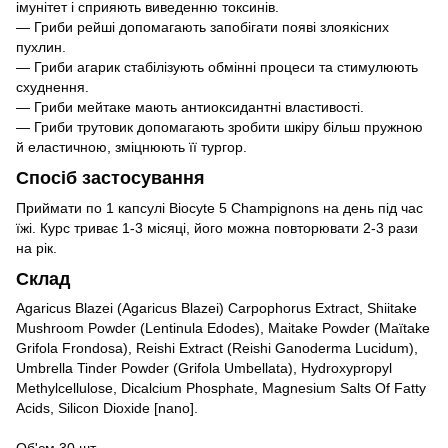
імунітет і сприяють виведенню токсинів.
— Гриби рейші допомагають запобігати появі злоякісних
пухлин.
— Гриби агарик стабілізують обмінні процеси та стимулюють
схуднення.
— Гриби мейтаке мають антиоксидантні властивості.
— Гриби трутовик допомагають зробити шкіру більш пружною
й еластичною, зміцнюють її тургор.
Спосіб застосування
Приймати по 1 капсулі Biocyte 5 Champignons на день під час
їжі. Курс триває 1-3 місяці, його можна повторювати 2-3 рази
на рік.
Склад
Agaricus Blazei (Agaricus Blazei) Carpophorus Extract, Shiitake
Mushroom Powder (Lentinula Edodes), Maitake Powder (Maïtake
Grifola Frondosa), Reishi Extract (Reishi Ganoderma Lucidum),
Umbrella Tinder Powder (Grifola Umbellata), Hydroxypropyl
Methylcellulose, Dicalcium Phosphate, Magnesium Salts Of Fatty
Acids, Silicon Dioxide [nano].