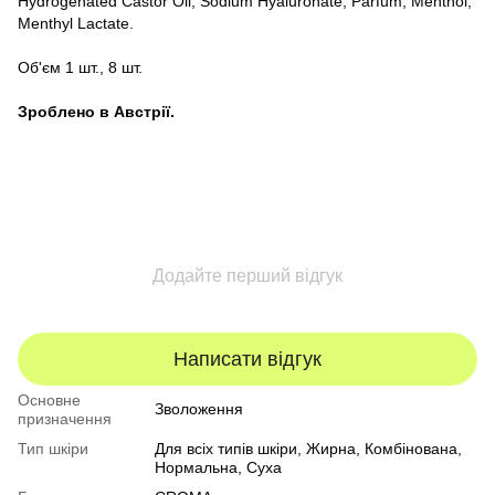
Hydrogenated Castor Oil, Sodium Hyaluronate, Parfum, Menthol,
Menthyl Lactate.
Об'єм 1 шт., 8 шт.
Зроблено в Австрії.
Додайте перший відгук
Написати відгук
Основне
Зволоження
призначення
Тип шкіри
Для всіх типів шкіри
,
Жирна
,
Комбінована
,
Нормальна
,
Суха