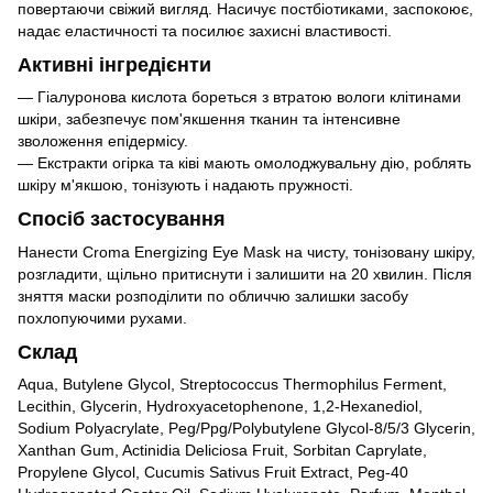
повертаючи свіжий вигляд. Насичує постбіотиками, заспокоює,
надає еластичності та посилює захисні властивості.
Активні інгредієнти
— Гіалуронова кислота бореться з втратою вологи клітинами
шкіри, забезпечує пом'якшення тканин та інтенсивне
зволоження епідермісу.
— Екстракти огірка та ківі мають омолоджувальну дію, роблять
шкіру м'якшою, тонізують і надають пружності.
Спосіб застосування
Нанести Croma Energizing Eye Mask на чисту, тонізовану шкіру,
розгладити, щільно притиснути і залишити на 20 хвилин. Після
зняття маски розподілити по обличчю залишки засобу
похлопуючими рухами.
Склад
Aqua, Butylene Glycol, Streptococcus Thermophilus Ferment,
Lecithin, Glycerin, Hydroxyacetophenone, 1,2-Hexanediol,
Sodium Polyacrylate, Peg/Ppg/Polybutylene Glycol-8/5/3 Glycerin,
Xanthan Gum, Actinidia Deliciosa Fruit, Sorbitan Caprylate,
Propylene Glycol, Cucumis Sativus Fruit Extract, Peg-40