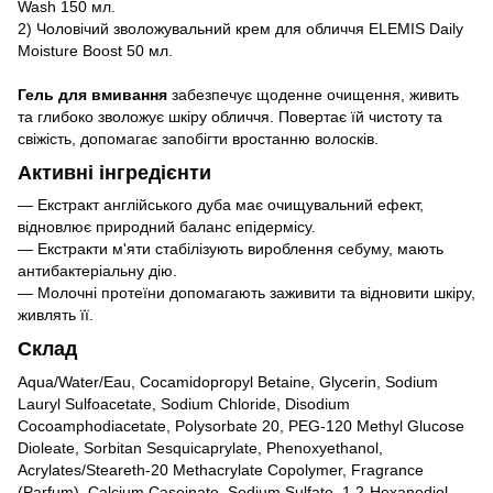
Wash 150 мл
.
2)
Чоловічий зволожувальний крем для обличчя ELEMIS Daily
Moisture Boost 50 мл
.
Гель для вмивання
забезпечує щоденне очищення, живить
та глибоко зволожує шкіру обличчя. Повертає їй чистоту та
свіжість, допомагає запобігти вростанню волосків.
Активні інгредієнти
— Екстракт англійського дуба має очищувальний ефект,
відновлює природний баланс епідермісу.
— Екстракти м'яти стабілізують вироблення себуму, мають
антибактеріальну дію.
— Молочні протеїни допомагають заживити та відновити шкіру,
живлять її.
Склад
Aqua/Water/Eau, Cocamidopropyl Betaine, Glycerin, Sodium
Lauryl Sulfoacetate, Sodium Chloride, Disodium
Cocoamphodiacetate, Polysorbate 20, PEG-120 Methyl Glucose
Dioleate, Sorbitan Sesquicaprylate, Phenoxyethanol,
Acrylates/Steareth-20 Methacrylate Copolymer, Fragrance
(Parfum), Calcium Caseinate, Sodium Sulfate, 1,2-Hexanediol,