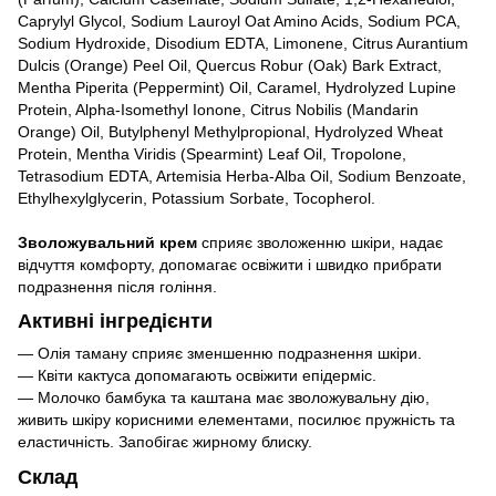
Caprylyl Glycol, Sodium Lauroyl Oat Amino Acids, Sodium PCA,
Sodium Hydroxide, Disodium EDTA, Limonene, Citrus Aurantium
Dulcis (Orange) Peel Oil, Quercus Robur (Oak) Bark Extract,
Mentha Piperita (Peppermint) Oil, Caramel, Hydrolyzed Lupine
Protein, Alpha-Isomethyl Ionone, Citrus Nobilis (Mandarin
Orange) Oil, Butylphenyl Methylpropional, Hydrolyzed Wheat
Protein, Mentha Viridis (Spearmint) Leaf Oil, Tropolone,
Tetrasodium EDTA, Artemisia Herba-Alba Oil, Sodium Benzoate,
Ethylhexylglycerin, Potassium Sorbate, Tocopherol.
Зволожувальний крем
сприяє зволоженню шкіри, надає
відчуття комфорту, допомагає освіжити і швидко прибрати
подразнення після гоління.
Активні інгредієнти
— Олія таману сприяє зменшенню подразнення шкіри.
— Квіти кактуса допомагають освіжити епідерміс.
— Молочко бамбука та каштана має зволожувальну дію,
живить шкіру корисними елементами, посилює пружність та
еластичність. Запобігає жирному блиску.
Склад