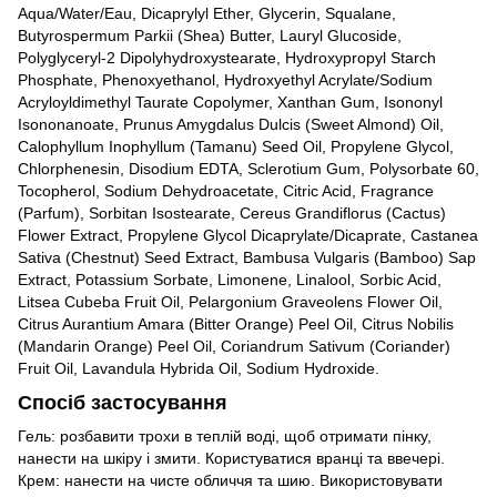
Aqua/Water/Eau, Dicaprylyl Ether, Glycerin, Squalane,
Butyrospermum Parkii (Shea) Butter, Lauryl Glucoside,
Polyglyceryl-2 Dipolyhydroxystearate, Hydroxypropyl Starch
Phosphate, Phenoxyethanol, Hydroxyethyl Acrylate/Sodium
Acryloyldimethyl Taurate Copolymer, Xanthan Gum, Isononyl
Isononanoate, Prunus Amygdalus Dulcis (Sweet Almond) Oil,
Calophyllum Inophyllum (Tamanu) Seed Oil, Propylene Glycol,
Chlorphenesin, Disodium EDTA, Sclerotium Gum, Polysorbate 60,
Tocopherol, Sodium Dehydroacetate, Citric Acid, Fragrance
(Parfum), Sorbitan Isostearate, Cereus Grandiflorus (Cactus)
Flower Extract, Propylene Glycol Dicaprylate/Dicaprate, Castanea
Sativa (Chestnut) Seed Extract, Bambusa Vulgaris (Bamboo) Sap
Extract, Potassium Sorbate, Limonene, Linalool, Sorbic Acid,
Litsea Cubeba Fruit Oil, Pelargonium Graveolens Flower Oil,
Citrus Aurantium Amara (Bitter Orange) Peel Oil, Citrus Nobilis
(Mandarin Orange) Peel Oil, Coriandrum Sativum (Coriander)
Fruit Oil, Lavandula Hybrida Oil, Sodium Hydroxide.
Спосіб застосування
Гель: розбавити трохи в теплій воді, щоб отримати пінку,
нанести на шкіру і змити. Користуватися вранці та ввечері.
Крем: нанести на чисте обличчя та шию. Використовувати