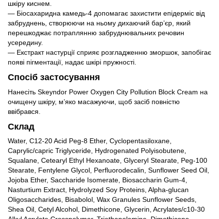
шкіру киснем.
— Біосахаридна камедь-4 допомагає захистити епідерміс від
забруднень, створюючи на ньому дихаючий бар’єр, який
перешкоджає потраплянню забруднювальних речовин
усередину.
— Екстракт настурції сприяє розгладженню зморшок, запобігає
появі пігментації, надає шкірі пружності.
Спосіб застосування
Нанесіть Skeyndor Power Oxygen City Pollution Block Cream на
очищену шкіру, м’яко масажуючи, щоб засіб повністю
ввібрався.
Склад
Water, C12-20 Acid Peg-8 Ether, Cyclopentasiloxane,
Caprylic/capric Triglyceride, Hydrogenated Polyisobutene,
Squalane, Cetearyl Ethyl Hexanoate, Glyceryl Stearate, Peg-100
Stearate, Fentylene Glycol, Perfluorodecalin, Sunflower Seed Oil,
Jojoba Ether, Saccharide Isomerate, Biosaccharin Gum-4,
Nasturtium Extract, Hydrolyzed Soy Proteins, Alpha-glucan
Oligosaccharides, Bisabolol, Wax Granules Sunflower Seeds,
Shea Oil, Cetyl Alcohol, Dimethicone, Glycerin, Acrylates/c10-30