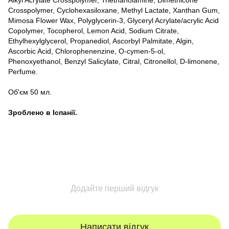
Alkyl Acrylate Crosspolymer, Triethanolamine, Dimethicone
Crosspolymer, Cyclohexasiloxane, Methyl Lactate, Xanthan Gum,
Mimosa Flower Wax, Polyglycerin-3, Glyceryl Acrylate/acrylic Acid
Copolymer, Tocopherol, Lemon Acid, Sodium Citrate,
Ethylhexylglycerol, Propanediol, Ascorbyl Palmitate, Algin,
Ascorbic Acid, Chlorophenenzine, O-cymen-5-ol,
Phenoxyethanol, Benzyl Salicylate, Citral, Citronellol, D-limonene,
Perfume.
Об'єм 50 мл.
Зроблено в Іспанії.
Додайте перший відгук
Написати відгук