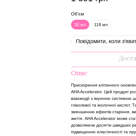
Об'єм
30 мл
118 мл
Повідомити, коли з'яви
Дост
Опис
Прискорення клітинного оновлен
AHA Accelerator. Цей продукт р
взаємодії з імунною системою ш
гліколевої та молочної кислот. 
зменшенню ефектів старіння, в
життя. AHA Accelerator може ст
дозволяючи досягти швидших рез
підвищенню еластичності та пру