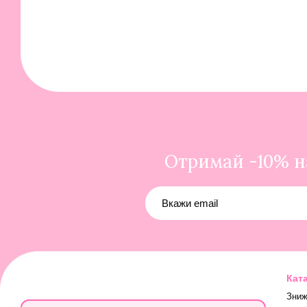
Отримай -10% на
Кат
Зниж