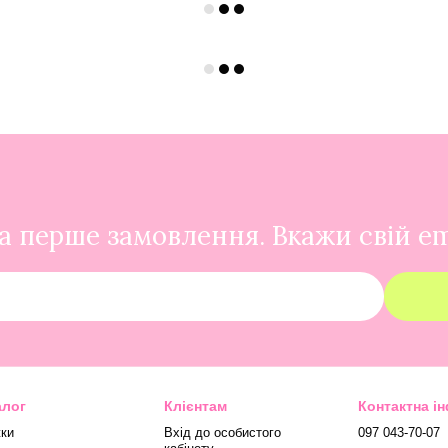
 перше замовлення. Вкажи свій em
алог
Клієнтам
Контактна і
ки
Вхід до особистого
097 043-70-07