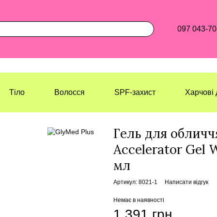
097 043-70
Тіло
Волосся
SPF-захист
Харчові 
Лазерхауз Косметикс
Обличчя
Кр
Гель для обличч
Accelerator Gel 
мл
Артикул: 8021-1
Написати відгук
Немає в наявності
1 391 грн