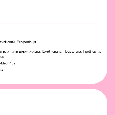
тивіковий, Ексфоліація
я всіх типів шкіри
,
Жирна
,
Комбінована
,
Нормальна
,
Проблемна
,
ха
yMed Plus
ША