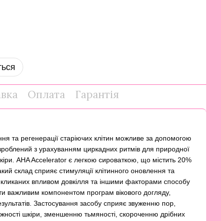
ться
авка
Оплата
Гарантія
ня та регенерації старіючих клітин можливе за допомогою
озроблений з урахуванням циркадних ритмів для природної
кіри. AHA Accelerator є легкою сироваткою, що містить 20%
Такий склад сприяє стимуляції клітинного оновлення та
икликаних впливом довкілля та іншими факторами способу
ати важливим компонентом програм вікового догляду,
ультатів. Застосування засобу сприяє звуженню пор,
жності шкіри, зменшенню тьмяності, скороченню дрібних