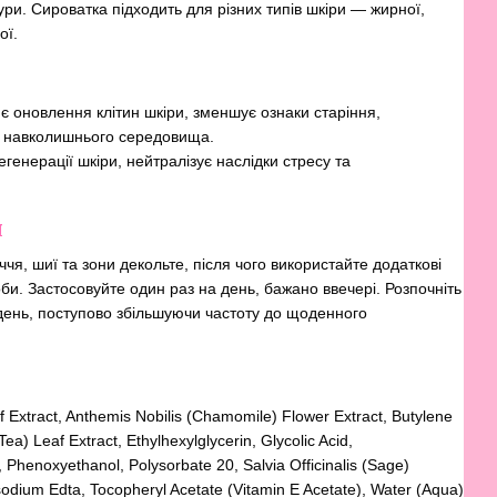
ри. Сироватка підходить для різних типів шкіри — жирної,
ої.
 оновлення клітин шкіри, зменшує ознаки старіння,
м навколишнього середовища.
енерації шкіри, нейтралізує наслідки стресу та
я
чя, шиї та зони декольте, після чого використайте додаткові
би. Застосовуйте один раз на день, бажано ввечері. Розпочніть
ждень, поступово збільшуючи частоту до щоденного
 Extract, Anthemis Nobilis (Chamomile) Flower Extract, Butylene
ea) Leaf Extract, Ethylhexylglycerin, Glycolic Acid,
, Phenoxyethanol, Polysorbate 20, Salvia Officinalis (Sage)
sodium Edta, Tocopheryl Acetate (Vitamin E Acetate), Water (Aqua)