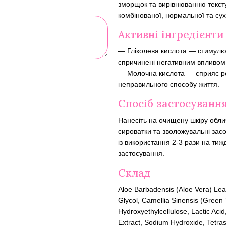
зморщок та вирівнюванню тексту
комбінованої, нормальної та сух
Активні інгредієнти
— Гліколева кислота — стимулює
спричинені негативним впливо
— Молочна кислота — сприяє рег
неправильного способу життя.
Спосіб застосуванн
Нанесіть на очищену шкіру облич
сироватки та зволожувальні засо
із використання 2-3 рази на ти
застосування.
Склад
Aloe Barbadensis (Aloe Vera) Leaf
Glycol, Camellia Sinensis (Green T
Hydroxyethylcellulose, Lactic Acid
Extract, Sodium Hydroxide, Tetra