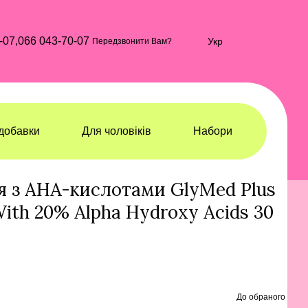
-07,
066 043-70-07
Укр
Передзвонити Вам?
добавки
Для чоловіків
Набори
еми та гелі для обличчя
Креми та гелі для обличчя GlyMed Plus
я з AHA-кислотами GlyMed Plus
With 20% Alpha Hydroxy Acids 30
До обраного