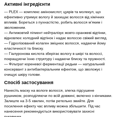
Активні інгредієнти
— PLEX — комплекс амінокислот, цукрів та молекул, що
ефективно утримує вологу й захищає волосся від хімічних
впливів. Бореться з пухнастістю, робить волосся м'яким і
зволоженим.
— Антижовтий пігмент нейтралізує жовто-оранжеві відтінки,
відновлює холодний відтінок і надає волоссю свіжий вигляд.
— Гідролізований колаген зміцнює волосся, надаючи йому
еластичності та блиску.
— Гіалуронова кислота зберігає вологу в шкірі та волоссі,
покращуючи їхню структуру і надаючи блиску та пружності.
— Фільтрат кореневої ферментації редьки — натуральний
консервант з антибактеріальним ефектом, що зволожує і
очищує шкіру голови.
Спосіб застосування
Нанесіть маску на вологе волосся, злегка підсушене
рушником, розподіляючи по всій довжині, включно з кінчиками.
Залиште на 3-5 хвилин, потім ретельно змийте. Для
посилення ефекту час впливу можна збільшити. Під час
нанесення рекомендується використовувати захисні
рукавички.