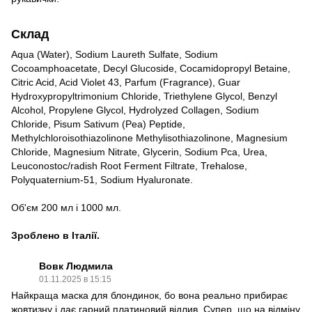
Склад
Aqua (Water), Sodium Laureth Sulfate, Sodium
Cocoamphoacetate, Decyl Glucoside, Cocamidopropyl Betaine,
Citric Acid, Acid Violet 43, Parfum (Fragrance), Guar
Hydroxypropyltrimonium Chloride, Triethylene Glycol, Benzyl
Alcohol, Propylene Glycol, Hydrolyzed Collagen, Sodium
Chloride, Pisum Sativum (Pea) Peptide,
Methylchloroisothiazolinone Methylisothiazolinone, Magnesium
Chloride, Magnesium Nitrate, Glycerin, Sodium Pca, Urea,
Leuconostoc/radish Root Ferment Filtrate, Trehalose,
Polyquaternium-51, Sodium Hyaluronate.
Об'єм 200 мл і 1000 мл.
Зроблено в Італії.
Вовк Людмила
01.11.2025 в 15:15
Найкраща маска для блондинок, бо вона реально прибирає
жовтизну і дає гарний платиновий відлив. Супер, що на відміну