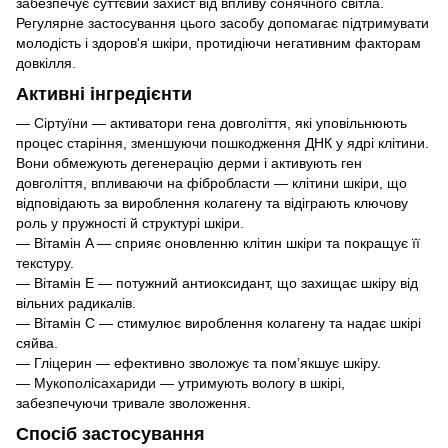
забезпечує суттєвий захист від впливу сонячного світла.
Регулярне застосування цього засобу допомагає підтримувати
молодість і здоров'я шкіри, протидіючи негативним факторам
довкілля.
Активні інгредієнти
— Сіртуїни — активатори гена довголіття, які уповільнюють
процес старіння, зменшуючи пошкодження ДНК у ядрі клітини.
Вони обмежують дегенерацію дерми і активують ген
довголіття, впливаючи на фібробласти — клітини шкіри, що
відповідають за вироблення колагену та відіграють ключову
роль у пружності й структурі шкіри.
— Вітамін A — сприяє оновленню клітин шкіри та покращує її
текстуру.
— Вітамін E — потужний антиоксидант, що захищає шкіру від
вільних радикалів.
— Вітамін C — стимулює вироблення колагену та надає шкірі
сяйва.
— Гліцерин — ефективно зволожує та пом’якшує шкіру.
— Мукополісахариди — утримують вологу в шкірі,
забезпечуючи тривале зволоження.
Спосіб застосування