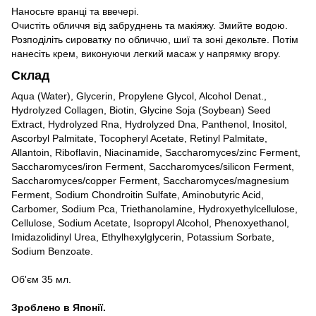
Наносьте вранці та ввечері.
Очистіть обличчя від забруднень та макіяжу. Змийте водою.
Розподіліть сироватку по обличчю, шиї та зоні декольте. Потім
нанесіть крем, виконуючи легкий масаж у напрямку вгору.
Склад
Aqua (Water), Glycerin, Propylene Glycol, Alcohol Denat.,
Hydrolyzed Collagen, Biotin, Glycine Soja (Soybean) Seed
Extract, Hydrolyzed Rna, Hydrolyzed Dna, Panthenol, Inositol,
Ascorbyl Palmitate, Tocopheryl Acetate, Retinyl Palmitate,
Allantoin, Riboflavin, Niacinamide, Saccharomyces/zinc Ferment,
Saccharomyces/iron Ferment, Saccharomyces/silicon Ferment,
Saccharomyces/copper Ferment, Saccharomyces/magnesium
Ferment, Sodium Chondroitin Sulfate, Aminobutyric Acid,
Carbomer, Sodium Pca, Triethanolamine, Hydroxyethylcellulose,
Cellulose, Sodium Acetate, Isopropyl Alcohol, Phenoxyethanol,
Imidazolidinyl Urea, Ethylhexylglycerin, Potassium Sorbate,
Sodium Benzoate.
Об'єм 35 мл.
Зроблено в Японії.