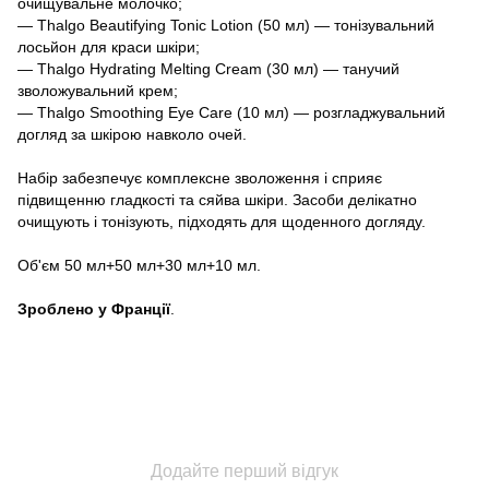
очищувальне молочко;
— Thalgo Beautifying Tonic Lotion (50 мл) — тонізувальний
лосьйон для краси шкіри;
— Thalgo Hydrating Melting Cream (30 мл) — танучий
зволожувальний крем;
— Thalgo Smoothing Eye Care (10 мл) — розгладжувальний
догляд за шкірою навколо очей.
Набір забезпечує комплексне зволоження і сприяє
підвищенню гладкості та сяйва шкіри. Засоби делікатно
очищують і тонізують, підходять для щоденного догляду.
Об'єм 50 мл+50 мл+30 мл+10 мл.
Зроблено у Франції
.
Додайте перший відгук