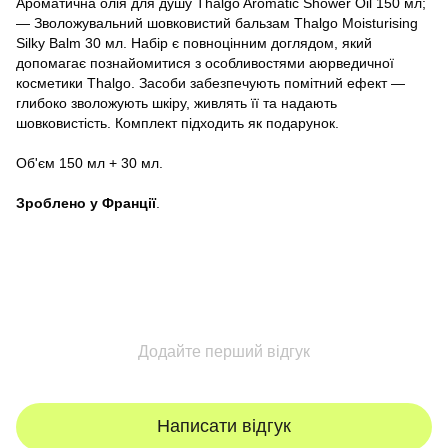
Ароматична олія для душу Thalgo Aromatic Shower Oil 150 мл;
— Зволожувальний шовковистий бальзам Thalgo Moisturising
Silky Balm 30 мл. Набір є повноцінним доглядом, який
допомагає познайомитися з особливостями аюрведичної
косметики Thalgo. Засоби забезпечують помітний ефект —
глибоко зволожують шкіру, живлять її та надають
шовковистість. Комплект підходить як подарунок.
Об'єм 150 мл + 30 мл.
Зроблено у Франції
.
Додайте перший відгук
Написати відгук