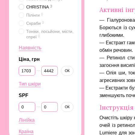
3
CHRISTINA
Активні ін
0
Пілінги
— Гіалуронова 
0
Скраби
Борються із су
Тоніки, лосьйони, місти,
глибокими.
0
спреї
— Екстракт гам
Наявність
обмін речовин.
— Ретинол сти
Ціна, грн
загоєння висип
Від Ціна, грн
До Ціна, грн
ОК
— Олія ши, ток
агресивних зов
Тип шкіри
— Екстракти буз
SPF
зменшують поче
Від SPF
До SPF
Інструкція
ОК
Очистіть шкіру 
Лінійка
очей із ретино
Країна
Lumiere для зо