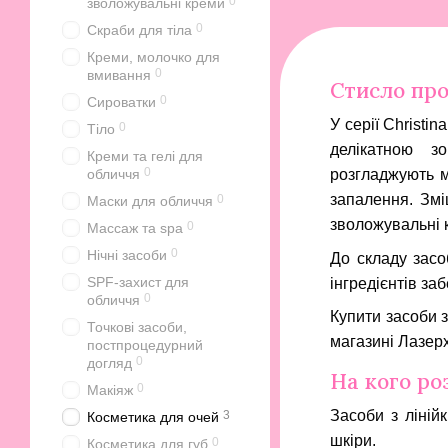
0
зволожувальні креми
0
Скраби для тіла
Креми, молочко для
0
вмивання
Стисло про
0
Сироватки
У серії Christi
0
Тіло
делікатною з
Креми та гелі для
0
обличчя
розгладжують м
запалення. Змі
0
Маски для обличчя
зволожувальні к
0
Массаж та spa
0
Нічні засоби
До складу засоб
SPF-захист для
інгредієнтів за
0
обличчя
Купити засоби з
Точкові засоби,
магазині Лазер
постпроцедурний
0
догляд
На кого ро
0
Макіяж
Засоби з лінійк
3
Косметика для очей
шкіри.
0
Косметика для губ