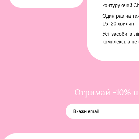
контуру очей Ch
Один раз на т
15–20 хвилин —
Усі засоби з л
комплексі, а не
Отримай -10% на