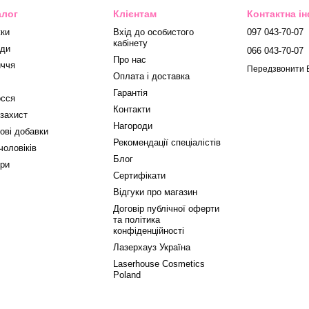
алог
Клієнтам
Контактна і
ки
Вхід до особистого
097 043-70-07
кабінету
ди
066 043-70-07
Про нас
ччя
Передзвонити 
Оплата і доставка
Гарантія
сся
Контакти
захист
Нагороди
ові добавки
Рекомендації спеціалістів
чоловіків
Блог
ри
Сертифікати
Відгуки про магазин
Договір публічної оферти
та політика
конфіденційності
Лазерхауз Україна
Laserhouse Cosmetics
Poland