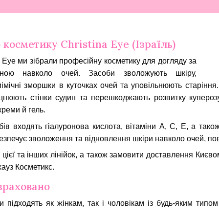
 косметику Christina Eye (Ізраїль)
na Eye ми зібрали професійну косметику для догляду за
оною навколо очей. Засоби зволожують шкіру,
імічні зморшки в куточках очей та уповільнюють старіння.
цнюють стінки судин та перешкоджають розвитку куперозу
реми й гель.
ів входять гіалуронова кислота, вітаміни A, C, E, а також
безпечує зволоження та відновлення шкіри навколо очей, пов
 цієї та інших лінійок, а також замовити доставлення Києво
хауз Косметикс.
зраховано
и підходять як жінкам, так і чоловікам із будь-яким типом