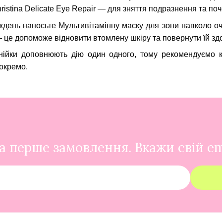
ristina Delicate Eye Repair
— для зняття подразнення та поч
иждень наносьте
Мультивітамінну маску для зони навколо очей
 це допоможе відновити втомлену шкіру та повернути їй зд
інійки доповнюють дію один одного, тому рекомендуємо 
 окремо.
 перше замовлення. Вкажи свій em