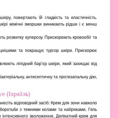
іру, повертають їй гладкість та еластичність.
кірі мімічні зморшки виникають рідше і є менш
ють розвитку куперозу. Прискорюють кровообіг та
іцнішими та покращує тургор шкіри. Прискорює
влюють ліпідний бар’єр шкіри, який захищає від
актеріальну, антисептичну та протизапальну дію,
e (Ізраїль)
несіть відповідний засіб: Крем для зони навколо
я боротьби з темними колами та набряками, Гель
ля інтенсивного зволоження,
Делікатний крем для