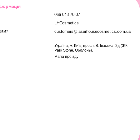
нформація
066 043-70-07
LHCosmetics
customers@laserhousecosmetics.com.ua
Вам?
Українa, м. Київ, просп. В. Івасюка, 2д (ЖК
Park Stone, Оболонь).
Мапа проїзду