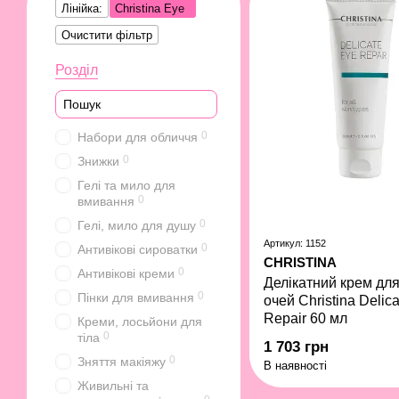
Лінійка:
Christina Eye
Очистити фільтр
Розділ
0
Набори для обличчя
0
Знижки
Гелі та мило для
0
вмивання
0
Гелі, мило для душу
Артикул: 1152
0
Антивікові сироватки
CHRISTINA
0
Антивікові креми
Делікатний крем для
0
Пінки для вмивання
очей Christina Delic
Repair 60 мл
Креми, лосьйони для
0
тіла
1 703 грн
0
Зняття макіяжу
В наявності
Живильні та