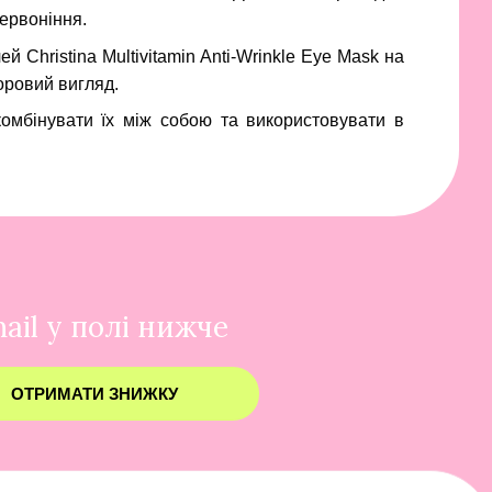
ервоніння.
 Christina Multivitamin Anti-Wrinkle Eye Mask
на
оровий вигляд.
комбінувати їх між собою та використовувати в
ail у полі нижче
ОТРИМАТИ ЗНИЖКУ