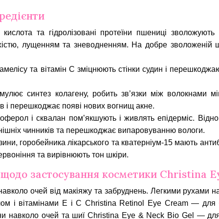
гредієнти
кислота та гідролізовані протеїни пшениці зволожують шк
хістю, лущенням та зневодненням. На добре зволоженій ш
амелісу та вітамін С зміцнюють стінки судин і перешкоджа
мулює синтез колагену, робить зв’язки між волокнами м
ів і перешкоджає появі нових вогнищ акне.
оферол і сквалан пом’якшують і живлять епідерміс. Відно
нішніх чинників та перешкоджає випаровуванню вологи.
ини, горобейника лікарського та кватерніум-15 мають антиб
рвоніння та вирівнюють тон шкіри.
 щодо застосування косметики Christina Ey
навколо очей від макіяжу та забруднень. Легкими рухами на
лом і вітамінами E і C Christina Retinol Eye Cream — дл
ни навколо очей та шиї Christina Eye & Neck Bio Gel — д