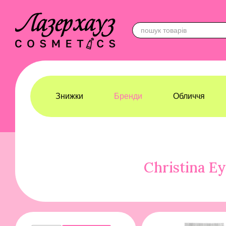
Перейти до основного контенту
Знижки
Бренди
Обличчя
Лазерхауз Косметикс
Бренди
CHRISTINA
Christina E