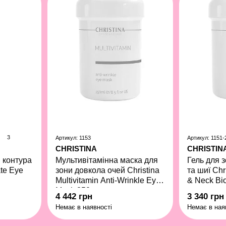
3
Артикул: 1153
Артикул: 1151-
CHRISTINA
CHRISTIN
 контура
Мультивітамінна маска для
Гель для 
ate Eye
зони довкола очей Christina
та шиї Chr
Multivitamin Anti-Wrinkle Eye
& Neck Bi
Mask 250 мл
4 442 грн
3 340 грн
Немає в наявності
Немає в ная