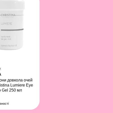
2
A
зони довкола очей
istina Lumiere Eye
o Gel 250 мл
вності