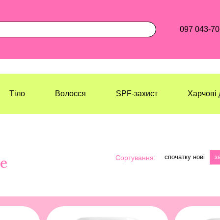
097 043-70
Тіло
Волосся
SPF-захист
Харчові 
спочатку нові
з
Сортування:
ye