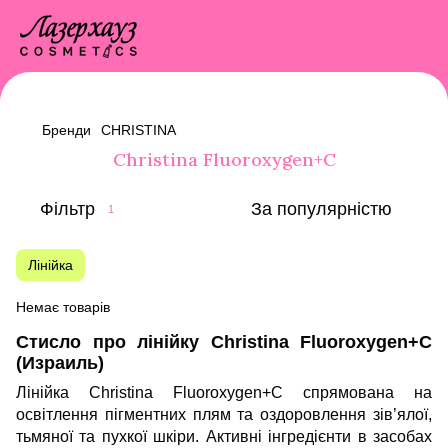
Бренди
CHRISTINA
Christina Fluoroxygen+C
Фільтр
За популярністю
1
Лінійка
Немає товарів
Стисло про лінійку Christina Fluoroxygen+C
(Израиль)
Лінійка Christina Fluoroxygen+C спрямована на
освітлення пігментних плям та оздоровлення зів’ялої,
тьмяної та пухкої шкіри. Активні інгредієнти в засобах