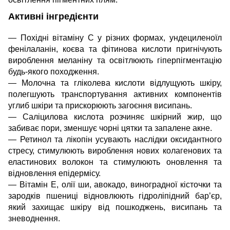
Активні інгредієнти
— Похідні вітаміну C у різних формах, ундециленоїл
фенілаланін, коєва та фітинова кислоти пригнічують
вироблення меланіну та освітлюють гіперпігментацію
будь-якого походження.
— Молочна та гліколева кислоти відлущують шкіру,
полегшують транспортування активних компонентів
углиб шкіри та прискорюють загоєння висипань.
— Саліцилова кислота розчиняє шкірний жир, що
забиває пори, зменшує чорні цятки та запалене акне.
— Ретинол та лікопін усувають наслідки оксидантного
стресу, стимулюють вироблення нових колагенових та
еластинових волокон та стимулюють оновлення та
відновлення епідермісу.
— Вітамін E, олії ши, авокадо, виноградної кісточки та
зародків пшениці відновлюють гідроліпідний бар’єр,
який захищає шкіру від пошкоджень, висипань та
зневоднення.