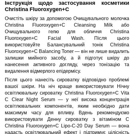
Інструкція щодо застосування косметики
Christina Fluoroxygen+C
Очистіть шкіру за допомогою
Очищувального молочка
Christina Fluoroxygen+C Cleansing Milk
або
Очищувального гелю для обличчя Christina
Fluoroxygen+C Facial Wash
. Після цього
використовуйте
Балансувальний тонік Christina
Fluoroxygen+C Balancing Toner
— він не лише видалить
залишки мийного засобу, а й підготує шкіру до
нанесення активного догляду, через тонізацію та
видалення відмерлого епідермісу.
Після цього нанесіть сироватку відповідно проблемі
вашої шкіри. На ніч краще використовувати
Нічну
освітлювальну сироватку Christina Fluoroxygen+C Vita
C Clear Night Serum
— у неї висока концентрація
освітлювальних компонентів, яким необхідно дати
максимум часу для впливу. Вдень рекомендуємо
використовувати
Денну сироватку з вітаміном С
Christina Fluoroxygen+C Lipo-C-20 Day Serum
— вона
надасть освітлювальний ефект і підтримує цілісність