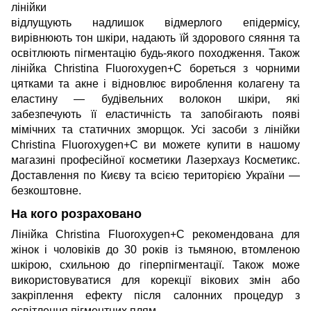
лінійки
відлущують надлишок відмерлого епідермісу,
вирівнюють тон шкіри, надають їй здорового сяяння та
освітлюють пігментацію будь-якого походження. Також
лінійка Christina Fluoroxygen+C бореться з чорними
цятками та акне і відновлює вироблення колагену та
еластину — будівельних волокон шкіри, які
забезпечують її еластичність та запобігають появі
мімічних та статичних зморщок. Усі засоби з лінійки
Christina Fluoroxygen+C ви можете купити в нашому
магазині професійної косметики Лазерхауз Косметикс.
Доставлення по Києву та всією територією України —
безкоштовне.
На кого розраховано
Лінійка Christina Fluoroxygen+C рекомендована для
жінок і чоловіків до 30 років із тьмяною, втомленою
шкірою, схильною до гіперпігментації. Також може
використовуватися для корекції вікових змін або
закріплення ефекту після салонних процедур з
освітлення пігментних плям.