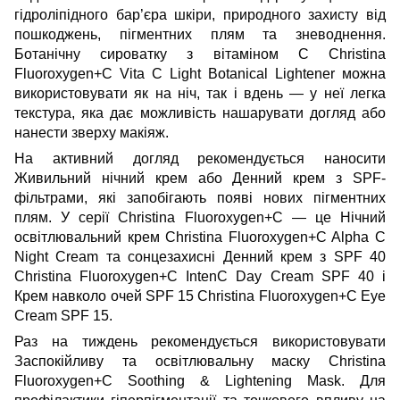
гідроліпідного бар’єра шкіри, природного захисту від
пошкоджень, пігментних плям та зневоднення.
Ботанічну сироватку з вітаміном С Christina
Fluoroxygen+C Vita C Light Botanical Lightener
можна
використовувати як на ніч, так і вдень — у неї легка
текстура, яка дає можливість нашарувати догляд або
нанести зверху макіяж.
На активний догляд рекомендується наносити
Живильний нічний крем або Денний крем з SPF-
фільтрами, які запобігають появі нових пігментних
плям. У серії Christina Fluoroxygen+C — це
Нічний
освітлювальний крем Christina Fluoroxygen+C Alpha C
Night Cream
та сонцезахисні
Денний крем з SPF 40
Christina Fluoroxygen+C IntenC Day Cream SPF 40
і
Крем навколо очей SPF 15 Christina Fluoroxygen+C Eye
Cream SPF 15
.
Раз на тиждень рекомендується використовувати
Заспокійливу та освітлювальну маску Christina
Fluoroxygen+C Soothing & Lightening Mask
. Для