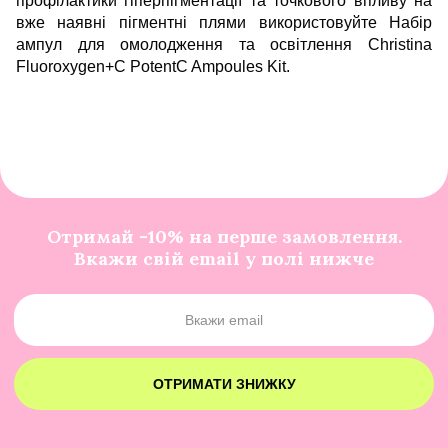
профілактики гіперпігментації та точкового впливу на
вже наявні пігментні плями використовуйте
Набір
ампул для омолодження та освітлення Christina
Fluoroxygen+C PotentC Ampoules Kit
.
Отримай -10% на перше замовлення.
Вкажи свій email у полі нижче
ОТРИМАТИ ЗНИЖКУ