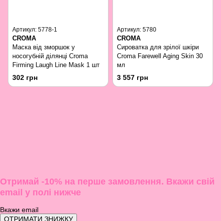
Артикул: 5778-1
Артикул: 5780
CROMA
CROMA
Маска від зморшок у
Сироватка для зрілої шкіри
носогубній ділянці Croma
Croma Farewell Aging Skin 30
Firming Laugh Line Mask 1 шт
мл
302 грн
3 557 грн
Отримай -10% на перше замовлення. Вкажи свій
email у полі нижче
ОТРИМАТИ ЗНИЖКУ