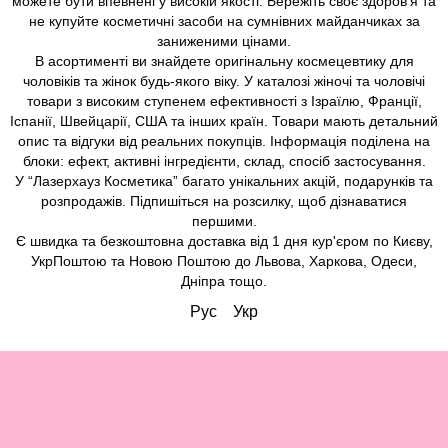
можете бути впевнені у високій якості. Бережіть своє здоров'я та
не купуйте косметичні засоби на сумнівних майданчиках за
заниженими цінами.
В асортименті ви знайдете оригінальну космецевтику для
чоловіків та жінок будь-якого віку. У каталозі жіночі та чоловічі
товари з високим ступенем ефективності з Ізраїлю, Франції,
Іспанії, Швейцарії, США та інших країн. Товари мають детальний
опис та відгуки від реальних покупців. Інформація поділена на
блоки: ефект, активні інгредієнти, склад, спосіб застосування.
У “Лазерхауз Косметика” багато унікальних акцій, подарунків та
розпродажів. Підпишіться на розсилку, щоб дізнаватися
першими.
Є швидка та безкоштовна доставка від 1 дня кур'єром по Києву,
УкрПоштою та Новою Поштою до Львова, Харкова, Одеси,
Дніпра тощо.
Рус
Укр
Вітаємо!
Ви можете обрати мову перегляду сайту, а ми запам'ятаємо ваш
вибір на майбутнє.
×