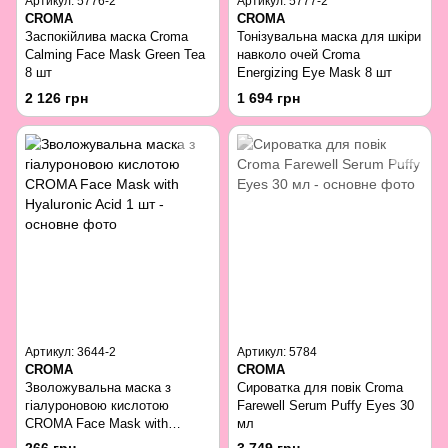
Артикул: 5776-2
Артикул: 5777-2
CROMA
CROMA
Заспокійлива маска Croma
Тонізувальна маска для шкіри
Calming Face Mask Green Tea
навколо очей Croma
8 шт
Energizing Eye Mask 8 шт
2 126 грн
1 694 грн
Артикул: 3644-2
Артикул: 5784
CROMA
CROMA
Зволожувальна маска з
Сироватка для повік Croma
гіалуроновою кислотою
Farewell Serum Puffy Eyes 30
CROMA Face Mask with
мл
Hyaluronic Acid 1 шт