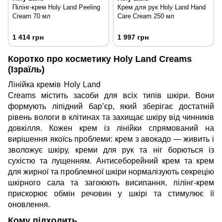
Пілінг-крем Holy Land Peeling
Крем для рук Holy Land Hand
Cream 70 мл
Care Cream 250 мл
1 414 грн
1 997 грн
Коротко про косметику Holy Land Creams
(Ізраїль)
Лінійка кремів Holy Land
Creams містить засоби для всіх типів шкіри. Вони
формують ліпідний бар’єр, який зберігає достатній
рівень вологи в клітинах та захищає шкіру від чинників
довкілля. Кожен крем із лінійки спрямований на
вирішення якоїсь проблеми: крем з авокадо — живить і
зволожує шкіру, креми для рук та ніг борються із
сухістю та лущенням. Антисеборейний крем та крем
для жирної та проблемної шкіри нормалізують секрецію
шкірного сала та загоюють висипання, пілінг-крем
прискорює обмін речовин у шкірі та стимулює її
оновлення.
Кому підходить