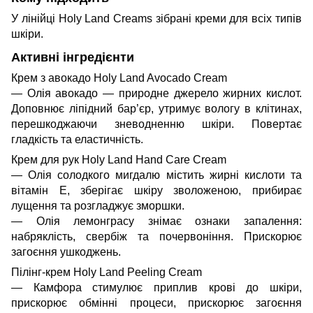
У лінійці Holy Land Creams зібрані креми для всіх типів
шкіри.
Активні інгредієнти
Крем з авокадо Holy Land Avocado Cream
— Олія авокадо — природне джерело жирних кислот.
Доповнює ліпідний бар’єр, утримує вологу в клітинах,
перешкоджаючи зневодненню шкіри. Повертає
гладкість та еластичність.
Крем для рук Holy Land Hand Care Cream
— Олія солодкого мигдалю містить жирні кислоти та
вітамін E, зберігає шкіру зволоженою, прибирає
лущення та розгладжує зморшки.
— Олія лемонграсу знімає ознаки запалення:
набряклість, свербіж та почервоніння. Прискорює
загоєння ушкоджень.
Пілінг-крем Holy Land Peeling Cream
— Камфора стимулює приплив крові до шкіри,
прискорює обмінні процеси, прискорює загоєння