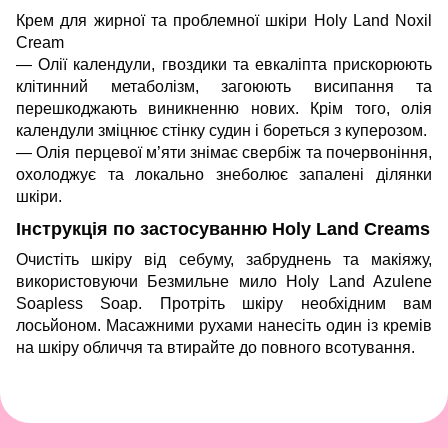
Крем для жирної та проблемної шкіри Holy Land Noxil
Cream
— Олії календули, гвоздики та евкаліпта прискорюють
клітинний метаболізм, загоюють висипання та
перешкоджають виникненню нових. Крім того, олія
календули зміцнює стінку судин і бореться з куперозом.
— Олія перцевої м’яти знімає свербіж та почервоніння,
охолоджує та локально знеболює запалені ділянки
шкіри.
Інструкція по застосуванню Holy Land Creams
Очистіть шкіру від себуму, забруднень та макіяжу,
використовуючи
Безмильне мило Holy Land Azulene
Soapless Soap
. Протріть шкіру необхідним вам
лосьйоном. Масажними рухами нанесіть один із кремів
на шкіру обличчя та втирайте до повного всотування.