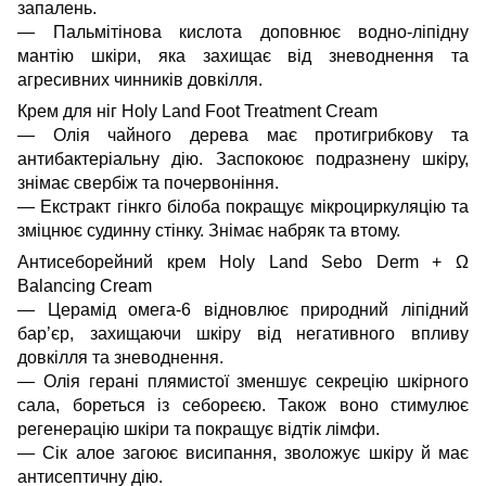
запалень.
— Пальмітінова кислота доповнює водно-ліпідну
мантію шкіри, яка захищає від зневоднення та
агресивних чинників довкілля.
Крем для ніг Holy Land Foot Treatment Cream
— Олія чайного дерева має протигрибкову та
антибактеріальну дію. Заспокоює подразнену шкіру,
знімає свербіж та почервоніння.
— Екстракт гінкго білоба покращує мікроциркуляцію та
зміцнює судинну стінку. Знімає набряк та втому.
Антисеборейний крем Holy Land Sebo Derm + Ω
Balancing Cream
— Церамід омега-6 відновлює природний ліпідний
бар’єр, захищаючи шкіру від негативного впливу
довкілля та зневоднення.
— Олія герані плямистої зменшує секрецію шкірного
сала, бореться із себореєю. Також воно стимулює
регенерацію шкіри та покращує відтік лімфи.
— Сік алое загоює висипання, зволожує шкіру й має
антисептичну дію.