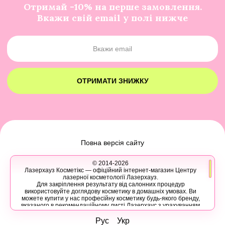
Отримай -10% на перше замовлення.
Вкажи свій email у полі нижче
ОТРИМАТИ ЗНИЖКУ
Повна версія сайту
© 2014-2026
Лазерхауз Косметікс — офіційний інтернет-магазин Центру
лазерної косметології Лазерхауз.
Для закріплення результату від салонних процедур
використовуйте доглядову косметику в домашніх умовах. Ви
можете купити у нас професійну косметику будь-якого бренду,
вказаного в рекомендаційному листі Лазерхаус з урахуванням
ваших персональних знижок.
Ви також можете записатися на консультацію в Лазер Хауз до
Рус
Укр