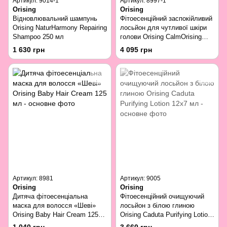
Артикул: 9014-1
Артикул: 8997-1
Orising
Orising
Відновлювальний шампунь
Фітоесенційний заспокійливий
Orising NaturHarmony Repairing
лосьйон для чутливої шкіри
Shampoo 250 мл
голови Orising CalmOrising
Lotion 95 мл
1 630 грн
4 095 грн
Артикул: 8981
Артикул: 9005
Orising
Orising
Дитяча фітоесенціальна
Фітоесенційний очищуючий
маска для волосся «Шеві»
лосьйон з білою глиною
Orising Baby Hair Cream 125
Orising Caduta Purifying Lotion
мл
12х7 мл