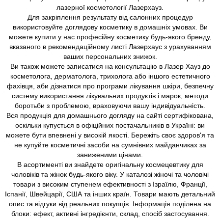
лазерної косметології Лазерхауз.
Для закріплення результату від салонних процедур
використовуйте доглядову косметику в домашніх умовах. Ви
можете купити у нас професійну косметику будь-якого бренду,
вказаного в рекомендаційному листі Лазерхаус з урахуванням
ваших персональних знижок.
Ви також можете записатися на консультацію в Лазер Хауз до
косметолога, дерматолога, трихолога або іншого естетичного
фахівця, аби дізнатися про програми лікування шкіри, безпечну
систему використання лікувальних продуктів і марок, методи
боротьби з проблемою, враховуючи вашу індивідуальність.
Вся продукція для домашнього догляду на сайті сертифікована,
оскільки купується в офіційних постачальників в Україні: ви
можете бути впевнені у високій якості. Бережіть своє здоров'я та
не купуйте косметичні засоби на сумнівних майданчиках за
заниженими цінами.
В асортименті ви знайдете оригінальну космецевтику для
чоловіків та жінок будь-якого віку. У каталозі жіночі та чоловічі
товари з високим ступенем ефективності з Ізраїлю, Франції,
Іспанії, Швейцарії, США та інших країн. Товари мають детальний
опис та відгуки від реальних покупців. Інформація поділена на
блоки: ефект, активні інгредієнти, склад, спосіб застосування.