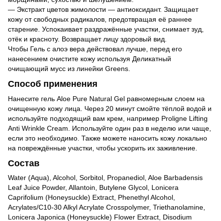
— Экстракт цветов жимолости — антиоксидант. Защищает
кожу от свободных радикалов, предотвращая её раннее
старение. Успокаивает раздражённые участки, снимает зуд,
отёк и красноту. Возвращает лицу здоровый вид.
Чтобы Гель с алоэ вера действовал лучше, перед его
нанесением очистите кожу используя
Деликатный
очищающий мусс
из линейки
Greens
.
Способ применения
Нанесите гель Aloe Pure Natural Gel равномерным слоем на
очищенную кожу лица. Через 20 минут смойте тёплой водой и
используйте подходящий вам крем, например
Proligne Lifting
Anti Wrinkle Cream
. Используйте один раз в неделю или чаще,
если это необходимо. Также можете наносить кожу локально
на повреждённые участки, чтобы ускорить их заживление.
Состав
Water (Aqua), Alcohol, Sorbitol, Propanediol, Aloe Barbadensis
Leaf Juice Powder, Allantoin, Butylene Glycol, Lonicera
Caprifolium (Honeysuckle) Extract, Phenethyl Alcohol,
Acrylates/C10-30 Alkyl Acrylate Crosspolymer, Triethanolamine,
Lonicera Japonica (Honeysuckle) Flower Extract, Disodium