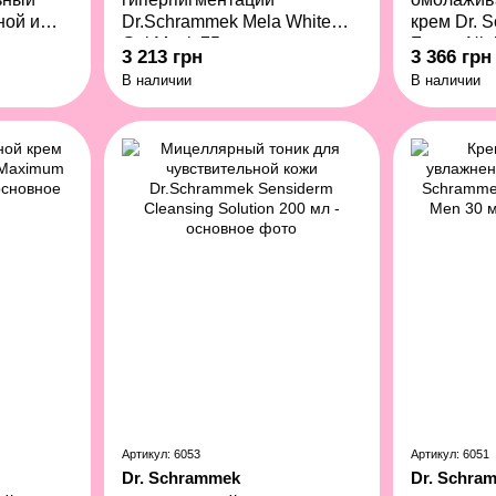
ной и
Dr.Schrammek Mela White
крем Dr. 
Gel Mask 75 мл
Future Ni
3 213 грн
3 366 грн
ty
В наличии
В наличии
 мл
Артикул: 6053
Артикул: 6051
Dr. Schrammek
Dr. Schra