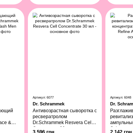
Артикул: 6077
Артикул: 6048
Dr. Schrammek
Dr. Schra
ающий
Антивозрастная сыворотка с
Разглажи
ресвератролом
ревитали
ace &
Dr.Schrammek Resvera Cell
ампульный
 мл
Concentrate 30 мл
Schrammek
3 596 грн
2 142 грн