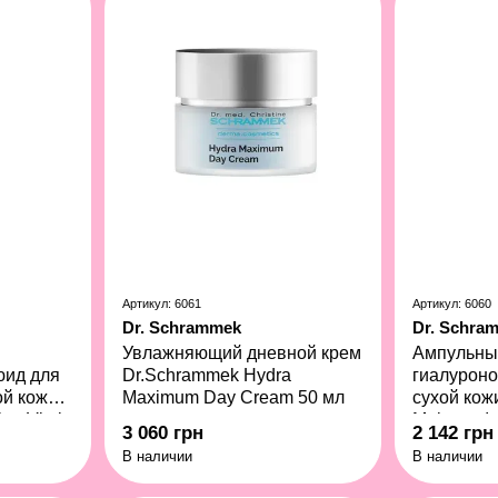
Артикул: 6061
Артикул: 6060
Dr. Schrammek
Dr. Schra
Увлажняющий дневной крем
Ампульный
юид для
Dr.Schrammek Hydra
гиалуроно
ой кожи
Maximum Day Cream 50 мл
сухой кож
ng Vital
Moisture 
3 060 грн
2 142 грн
7x2 мл
В наличии
В наличии