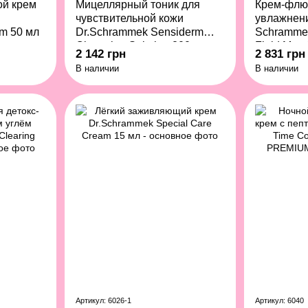
й крем
Мицеллярный тоник для
Крем-флю
чувствительной кожи
увлажнени
m 50 мл
Dr.Schrammek Sensiderm
Schramme
Cleansing Solution 200 мл
Fluid Men
2 142 грн
2 831 грн
В наличии
В наличии
Артикул: 6026-1
Артикул: 6040