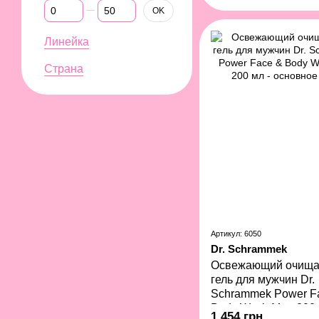
От SPF
До SPF
OK
Линейка
Страна
Артикул: 6050
Dr. Schrammek
Освежающий очищ
гель для мужчин Dr.
Schrammek Power F
Body Wash Men 200
1 454 грн