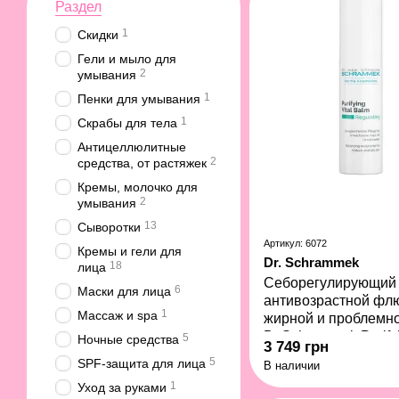
Раздел
1
Скидки
Гели и мыло для
2
умывания
1
Пенки для умывания
1
Скрабы для тела
Антицеллюлитные
2
средства, от растяжек
Кремы, молочко для
2
умывания
13
Сыворотки
Артикул: 6072
Кремы и гели для
Dr. Schrammek
18
лица
Себорегулирующий
6
Маски для лица
антивозрастной фл
1
Массаж и spa
жирной и проблемн
Dr.Schrammek Purifyi
5
Ночные средства
3 749 грн
Balm 50 мл
5
SPF-защита для лица
В наличии
1
Уход за руками