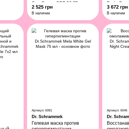
Sun Cream SPF 50 75 мл
Body Crea
2 525 грн
3 672 грн
В наличии
В наличии
Артикул: 6081
Артикул: 6046
Dr. Schrammek
Dr. Schra
Гелевая маска против
Восстана
ьный
гиперпигментации
омолажив