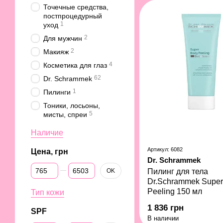
Точечные средства,
постпроцедурный
1
уход
2
Для мужчин
2
Макияж
4
Косметика для глаз
62
Dr. Schrammek
1
Пилинги
Тоники, лосьоны,
5
мисты, спреи
Наличие
Артикул: 6082
Цена, грн
Dr. Schrammek
От Цена, грн
До Цена, грн
OK
Пилинг для тела
Dr.Schrammek Super
Peeling 150 мл
Тип кожи
1 836 грн
SPF
В наличии