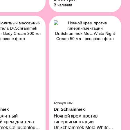
7x2 мл
В наличии
Артикул: 6079
mmek
Dr. Schrammek
юлитный
Ночной крем против
 крем для тела
гиперпигментации
mek CelluContour
Dr.Schrammek Mela White