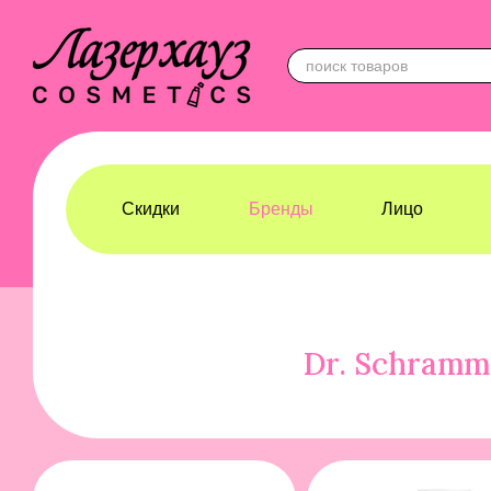
Перейти к основному контенту
Скидки
Бренды
Лицо
Лазерхауз Косметикс
Бренды
Dr. Schrammek
Dr. Schramm