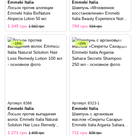
Emmebi Italia
Emmebi Italia
Лосьон против алопеции
Шампунь «Мгновенное
Emmebi Italia BioNature
восстановление» Emmebi
Alopecia Lotion 50 мл
Italia Beauty Experience Nutry
Care Shampoo 300 мл
1 345 грн
794 грн
1 582 грн
934 грн
−15%
−15%
Артикул: 8386
Артикул: 8323-1
Emmebi Italia
Emmebi Italia
Лосьон против выпадения
Шампунь с аргановым
волос Emmebi Italia Natural
маслом «Секреты Сахары»
Solution Hair Loss Remedy
Emmebi Italia Argania Sahara
Lotion 100 мл
Secrets Shampoo 250 мл
1 271 грн
711 грн
1 495 грн
836 грн