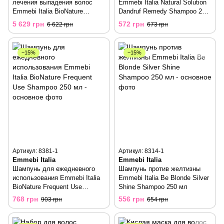
лечения выпадения волос
Emmebi Italia Natural Solution
Emmebi Italia BioNature
Dandruf Remedy Shampoo 250
Intensive Home Treatment Kit
мл
5 629 грн
572 грн
6 622 грн
673 грн
−15%
−15%
Артикул: 8381-1
Артикул: 8314-1
Emmebi Italia
Emmebi Italia
Шампунь для ежедневного
Шампунь против желтизны
использования Emmebi Italia
Emmebi Italia Be Blonde Silver
BioNature Frequent Use
Shine Shampoo 250 мл
Shampoo 250 мл
768 грн
556 грн
903 грн
654 грн