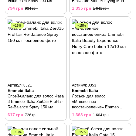
Volume Up Spray 200 мл
BioNature Skin Purifying Mud
300 мл
794 грн
1 395 грн
934 грн
1 641 грн
−15%
−15%
Артикул: 8321
Артикул: 8353
Emmebi Italia
Emmebi Italia
Спрей-баланс для волос Фаза
Лосьон для волос
3 Emmebi Italia Zer035 ProHair
«Мгновенное
Re-Balance Spray 150 мл
восстановление» Emmebi
Italia Beauty Experience Nutry
617 грн
1 363 грн
726 грн
1 604 грн
Care Lotion 12x10 мл
−15%
−15%