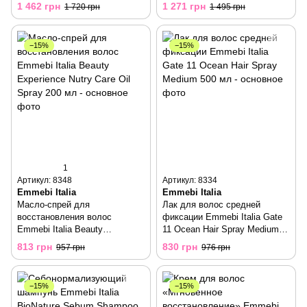
Patch 30 шт
1 462 грн
1 271 грн
1 720 грн
1 495 грн
−15%
−15%
1
Артикул: 8348
Артикул: 8334
Emmebi Italia
Emmebi Italia
Масло-спрей для
Лак для волос средней
восстановления волос
фиксации Emmebi Italia Gate
Emmebi Italia Beauty
11 Ocean Hair Spray Medium
Experience Nutry Care Oil
500 мл
813 грн
830 грн
957 грн
976 грн
Spray 200 мл
−15%
−15%