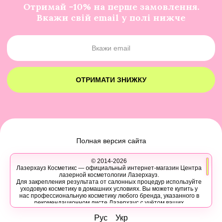
Отримай -10% на перше замовлення.
Вкажи свій email у полі нижче
ОТРИМАТИ ЗНИЖКУ
Полная версия сайта
© 2014-2026
Лазерхауз Косметикс — официальный интернет-магазин Центра
лазерной косметологии Лазерхауз.
Для закрепления результата от салонных процедур используйте
уходовую косметику в домашних условиях. Вы можете купить у
нас профессиональную косметику любого бренда, указанного в
рекомендационном листе Лазерхаус с учётом ваших
персональных скидок.
Вы также можете записаться на консультацию в Лазер Хауз к
Рус
Укр