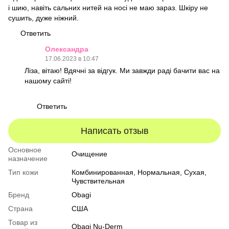
і шию, навіть сальних нитей на носі не маю зараз. Шкіру не
сушить, дуже ніжний.
Ответить
Олександра
17.06.2023 в 10:47
Ліза, вітаю! Вдячні за відгук. Ми завжди раді бачити вас на
нашому сайті!
Ответить
Написать отзыв
Основное
Очищение
назначение
Тип кожи
Комбинированная
,
Нормальная
,
Сухая
,
Чувствительная
Бренд
Obagi
Страна
США
Товар из
Obagi Nu-Derm