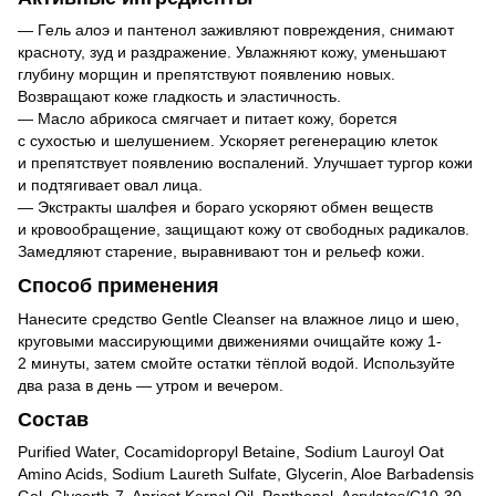
— Гель алоэ и пантенол заживляют повреждения, снимают
красноту, зуд и раздражение. Увлажняют кожу, уменьшают
глубину морщин и препятствуют появлению новых.
Возвращают коже гладкость и эластичность.
— Масло абрикоса смягчает и питает кожу, борется
с сухостью и шелушением. Ускоряет регенерацию клеток
и препятствует появлению воспалений. Улучшает тургор кожи
и подтягивает овал лица.
— Экстракты шалфея и бораго ускоряют обмен веществ
и кровообращение, защищают кожу от свободных радикалов.
Замедляют старение, выравнивают тон и рельеф кожи.
Способ применения
Нанесите средство Gentle Cleanser на влажное лицо и шею,
круговыми массирующими движениями очищайте кожу 1-
2 минуты, затем смойте остатки тёплой водой. Используйте
два раза в день — утром и вечером.
Состав
Purified Water, Cocamidopropyl Betaine, Sodium Lauroyl Oat
Amino Acids, Sodium Laureth Sulfate, Glycerin, Aloe Barbadensis