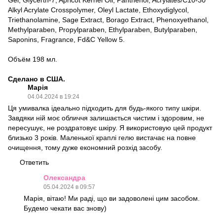
Gel, Glycerth-7, Apricot Kernel Oil, Panthenol, Acrylates/C10-30
Alkyl Acrylate Crosspolymer, Oleyl Lactate, Ethoxydiglycol,
Triethanolamine, Sage Extract, Borago Extract, Phenoxyethanol,
Methylparaben, Propylparaben, Ethylparaben, Butylparaben,
Saponins, Fragrance, Fd&C Yellow 5.
Объём 198 мл.
Сделано в США.
Марія
04.04.2024 в 19:24
Ця умивалка ідеально підходить для будь-якого типу шкіри.
Завдяки ній моє обличчя залишається чистим і здоровим, не
пересушує, не роздратовує шкіру. Я використовую цей продукт
близько 3 років. Маленької краплі гелю вистачає на повне
очищення, тому дуже економний розхід засобу.
Ответить
Олександра
05.04.2024 в 09:57
Марія, вітаю! Ми раді, що ви задоволені цим засобом.
Будемо чекати вас знову)