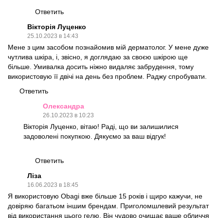
Ответить
Вікторія Луценко
25.10.2023 в 14:43
Мене з цим засобом познайомив мій дерматолог. У мене дуже
чутлива шкіра, і, звісно, я доглядаю за своєю шкірою ще
більше. Умивалка досить ніжно видаляє забрудення, тому
використовую її двічі на день без проблем. Раджу спробувати.
Ответить
Олександра
26.10.2023 в 10:23
Вікторія Луценко, вітаю! Раді, що ви залишилися
задоволені покупкою. Дякуємо за ваш відгук!
Ответить
Ліза
16.06.2023 в 18:45
Я використовую Obagi вже більше 15 років і щиро кажучи, не
довіряю багатьом іншим брендам. Приголомшлевий результат
від використання цього гелю. Він чудово очищає ваше обличчя