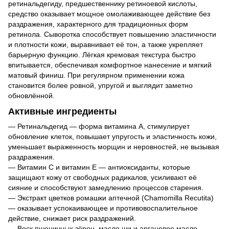
ретинальдегиду, предшественнику ретиноевой кислоты,
средство оказывает мощное омолаживающее действие без
раздражения, характерного для традиционных форм
ретинола. Сыворотка способствует повышению эластичности
и плотности кожи, выравнивает её тон, а также укрепляет
барьерную функцию. Лёгкая кремовая текстура быстро
впитывается, обеспечивая комфортное нанесение и мягкий
матовый финиш. При регулярном применении кожа
становится более ровной, упругой и выглядит заметно
обновлённой.
Активные ингредиенты
— Ретинальдегид — форма витамина A, стимулирует
обновление клеток, повышает упругость и эластичность кожи,
уменьшает выраженность морщин и неровностей, не вызывая
раздражения.
— Витамин C и витамин E — антиоксиданты, которые
защищают кожу от свободных радикалов, усиливают её
сияние и способствуют замедлению процессов старения.
— Экстракт цветков ромашки аптечной (Chamomilla Recutita)
— оказывает успокаивающее и противовоспалительное
действие, снижает риск раздражений.
— Воск пшеничных зёрен, масло ши и аргановое масло —