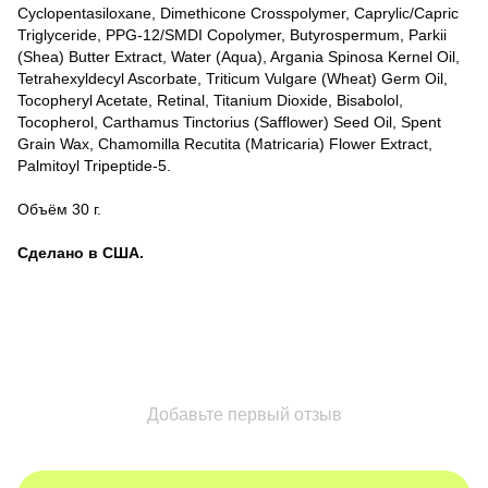
Cyclopentasiloxane, Dimethicone Crosspolymer, Caprylic/Capric
Triglyceride, PPG-12/SMDI Copolymer, Butyrospermum, Parkii
(Shea) Butter Extract, Water (Aqua), Argania Spinosa Kernel Oil,
Tetrahexyldecyl Ascorbate, Triticum Vulgare (Wheat) Germ Oil,
Tocopheryl Acetate, Retinal, Titanium Dioxide, Bisabolol,
Tocopherol, Carthamus Tinctorius (Safflower) Seed Oil, Spent
Grain Wax, Chamomilla Recutita (Matricaria) Flower Extract,
Palmitoyl Tripeptide-5.
Объём 30 г.
Сделано в США.
Добавьте первый отзыв