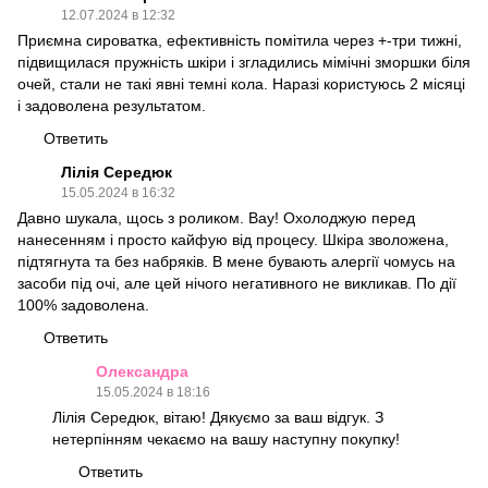
12.07.2024 в 12:32
Приємна сироватка, ефективність помітила через +-три тижні,
підвищилася пружність шкіри і згладились мімічні зморшки біля
очей, стали не такі явні темні кола. Наразі користуюсь 2 місяці
і задоволена результатом.
Ответить
Лілія Середюк
15.05.2024 в 16:32
Давно шукала, щось з роликом. Вау! Охолоджую перед
нанесенням і просто кайфую від процесу. Шкіра зволожена,
підтягнута та без набряків. В мене бувають алергії чомусь на
засоби під очі, але цей нічого негативного не викликав. По дії
100% задоволена.
Ответить
Олександра
15.05.2024 в 18:16
Лілія Середюк, вітаю! Дякуємо за ваш відгук. З
нетерпінням чекаємо на вашу наступну покупку!
Ответить