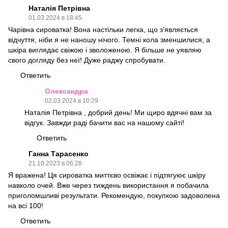
Наталія Петрівна
01.03.2024 в 18:45
Чарівна сироватка! Вона настільки легка, що з’являється
відчуття, ніби я не наношу нічого. Темні кола зменшилися, а
шкіра виглядає свіжою і зволоженою. Я більше не уявляю
свого догляду без неї! Дуже раджу спробувати.
Ответить
Олександра
02.03.2024 в 10:29
Наталія Петрівна , добрий день! Ми щиро вдячні вам за
відгук. Завжди раді бачити вас на нашому сайті!
Ответить
Ганна Тарасенко
21.10.2023 в 06:28
Я вражена! Ця сироватка миттєво освіжає і підтягуює шкіру
навколо очей. Вже через тиждень використання я побачила
приголомшливі результати. Рекомендую, покупкою задоволена
на всі 100!
Ответить