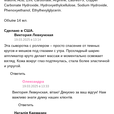
Malonic Acid, Zinc Carbonate, Arginine, Laureth-9, Copper
Carbonate Hydroxide, Hydroxyethylcellulose, Sodium Hydroxide,
Phenoxyethanol, Ethylhexylglycerin.
Объём 14 мл.
Сделано в США.
Виктория Левкунская
19.03.2025 в 13:14
Эта сыворотка с роллером – просто спасение от темных
кругов и мешков под глазами с утра. Прохладный шарик-
аппликатор круто делает массаж и моментально освежает
взгляд. Кожа вокруг глаз подтянулась, стала более эластичной
и упругой.
Ответить
Олександра
19.03.2025 в 13:33
Виктория Левкунская, вітаю! Дякуємо за ваш відгук! Нам
важливо знати думку наших клієнтів.
Ответить
Наталія Кармазин