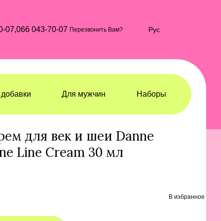
0-07,
066 043-70-07
Рус
Перезвонить Вам?
добавки
Для мужчин
Наборы
тика для глаз
Косметика для глаз Danne Montague King
ем для век и шеи Danne
ne Line Cream 30 мл
В избранное