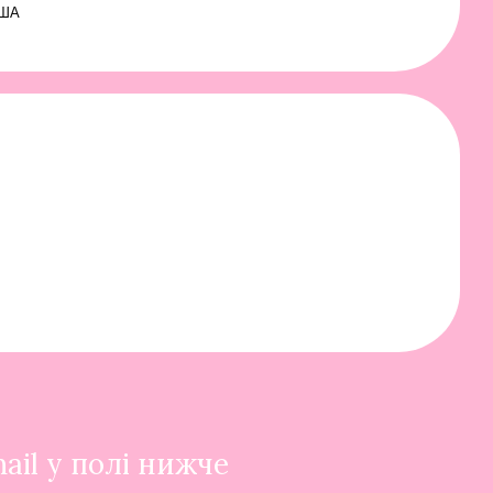
ША
ail у полі нижче