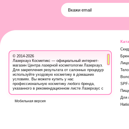
Кат
Скид
Бре
© 2014-2026
Лазерхауз Косметикс — официальный интернет-
Лицо
магазин Центра лазерной косметологии Лазерхауз.
Тело
Для закрепления результата от салонных процедур
используйте уходовую косметику в домашних
Вол
условиях. Вы можете купить у нас
SPF-
профессиональную косметику любого бренда,
указанного в рекомендационном листе Лазерхаус с
Пище
учётом ваших персональных скидок.
Для 
Вы также можете записаться на консультацию в
Мобильная версия
Лазер Хауз к косметологу, дерматологу, трихологу
Наб
или другому эстетическому специалисту, чтобы
узнать про программы лечения кожи, безопасную
систему использования лечебных продуктов и
марок, методах борьбы с проблемой, учитывая
вашу индивидуальность.