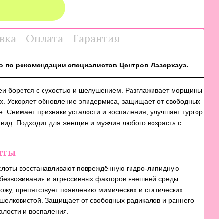
вка
Оплата
Гарантия
 по рекомендации специалистов Центров Лазерхауз.
еи борется с сухостью и шелушением. Разглаживает морщины
х. Ускоряет обновление эпидермиса, защищает от свободных
е. Снимает признаки усталости и воспаления, улучшает тургор
 вид. Подходит для женщин и мужчин любого возраста с
нты
слоты восстанавливают повреждённую гидро-липидную
обезвоживания и агрессивных факторов внешней среды.
кожу, препятствует появлению мимических и статических
 шелковистой. Защищает от свободных радикалов и раннего
алости и воспаления.