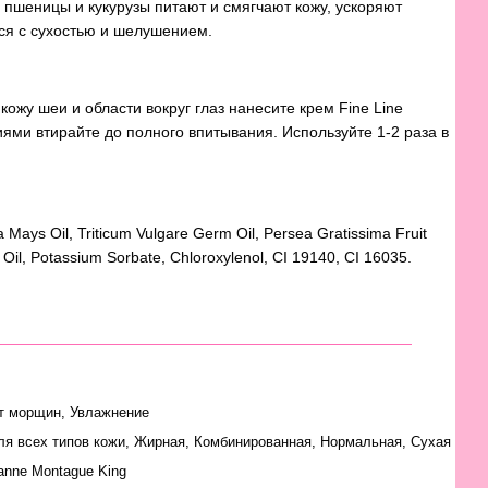
 пшеницы и кукурузы питают и смягчают кожу, ускоряют
ся с сухостью и шелушением.
жу шеи и области вокруг глаз нанесите крем Fine Line
и втирайте до полного впитывания. Используйте 1-2 раза в
ea Mays Oil, Triticum Vulgare Germ Oil, Persea Gratissima Fruit
 Oil, Potassium Sorbate, Chloroxylenol, CI 19140, CI 16035.
т морщин, Увлажнение
ля всех типов кожи
,
Жирная
,
Комбинированная
,
Нормальная
,
Сухая
anne Montague King