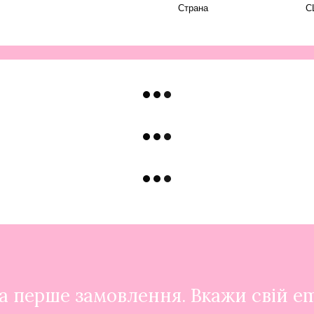
Страна
С
 перше замовлення. Вкажи свій em