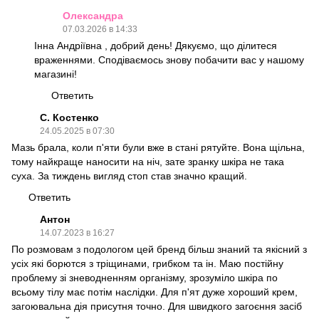
Олександра
07.03.2026 в 14:33
Інна Андріївна , добрий день! Дякуємо, що ділитеся
враженнями. Сподіваємось знову побачити вас у нашому
магазині!
Ответить
C. Костенко
24.05.2025 в 07:30
Мазь брала, коли п'яти були вже в стані рятуйте. Вона щільна,
тому найкраще наносити на ніч, зате зранку шкіра не така
суха. За тиждень вигляд стоп став значно кращий.
Ответить
Антон
14.07.2023 в 16:27
По розмовам з подологом цей бренд більш знаний та якісний з
усіх які борются з тріщинами, грибком та ін. Маю постійну
проблему зі зневодненням організму, зрозуміло шкіра по
всьому тілу має потім наслідки. Для п'ят дуже хороший крем,
загоювальна дія присутня точно. Для швидкого загоєння засіб