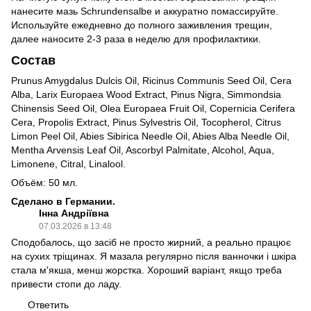
нанесите мазь Schrundensalbe и аккуратно помассируйте.
Используйте ежедневно до полного заживления трещин,
далее наносите 2-3 раза в неделю для профилактики.
Состав
Prunus Amygdalus Dulcis Oil, Ricinus Communis Seed Oil, Cera
Alba, Larix Europaea Wood Extract, Pinus Nigra, Simmondsia
Chinensis Seed Oil, Olea Europaea Fruit Oil, Copernicia Cerifera
Cera, Propolis Extract, Pinus Sylvestris Oil, Tocopherol, Citrus
Limon Peel Oil, Abies Sibirica Needle Oil, Abies Alba Needle Oil,
Mentha Arvensis Leaf Oil, Ascorbyl Palmitate, Alcohol, Aqua,
Limonene, Citral, Linalool.
Объём: 50 мл.
Сделано в Германии.
Інна Андріївна
07.03.2026 в 13:48
Сподобалось, що засіб не просто жирний, а реально працює
на сухих тріщинах. Я мазала регулярно після ванночки і шкіра
стала м'якша, менш жорстка. Хороший варіант, якщо треба
привести стопи до ладу.
Ответить