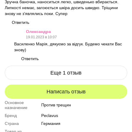
Зручна баночка, наноситься легко, швиденько вбирається.
Липкості немає, загоюється шкіра досить швидко. Тріщини
знову не з'являлись поки. Супер
Ответить
Олександра
19.01.2023 в 10:07
Василенко Марія, дякуємо за відгук. Будемо чекати Вас
знову)
Ответить
Еще 1 отзыв
Написать отзыв
Основное
Против трещин
назначение
Бренд
Peclavus
Страна
Германия
Товар из