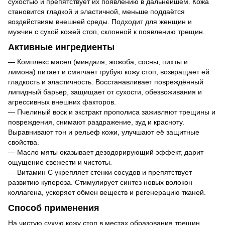
сухостью и препятствует их появлению в дальнейшем. Кожа
становится гладкой и эластичной, меньше поддаётся
воздействиям внешней среды. Подходит для женщин и
мужчин с сухой кожей стоп, склонной к появлению трещин.
Активные ингредиенты
— Комплекс масел (миндаля, жожоба, сосны, пихты и
лимона) питает и смягчает грубую кожу стоп, возвращает ей
гладкость и эластичность. Восстанавливает повреждённый
липидный барьер, защищает от сухости, обезвоживания и
агрессивных внешних факторов.
— Пчелиный воск и экстракт прополиса заживляют трещины и
повреждения, снимают раздражение, зуд и красноту.
Выравнивают тон и рельеф кожи, улучшают её защитные
свойства.
— Масло мяты оказывает дезодорирующий эффект, дарит
ощущение свежести и чистоты.
— Витамин C укрепляет стенки сосудов и препятствует
развитию купероза. Стимулирует синтез новых волокон
коллагена, ускоряет обмен веществ и регенерацию тканей.
Способ применения
На чистую сухую кожу стоп в местах образования трещин