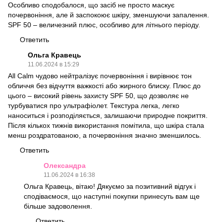
Особливо сподобалося, що засіб не просто маскує
почервоніння, але й заспокоює шкіру, зменшуючи запалення.
SPF 50 – величезний плюс, особливо для літнього періоду.
Ответить
Ольга Кравець
11.06.2024 в 15:29
All Calm чудово нейтралізує почервоніння і вирівнює тон
обличчя без відчуття важкості або жирного блиску. Плюс до
цього – високий рівень захисту SPF 50, що дозволяє не
турбуватися про ультрафіолет. Текстура легка, легко
наноситься і розподіляється, залишаючи природне покриття.
Після кількох тижнів використання помітила, що шкіра стала
менш роздратованою, а почервоніння значно зменшилось.
Ответить
Олександра
11.06.2024 в 16:38
Ольга Кравець, вітаю! Дякуємо за позитивний відгук і
сподіваємося, що наступні покупки принесуть вам ще
більше задоволення.
Ответить