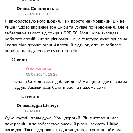
Олена Соколовська
05.05.2024 в 16:10
Я використовую його щодня, і він просто неймовірний! Він не
лише чудово вирівнює тон шкіри та усуває почервоніння, але й
забезпечує захист від сонця з SPF 50. Моя шкіра виглядає
набагато спокійніше та рівномірніше, а текстура дуже приємна
і легка.Має дуууже гарний плотний відтінок, але не забиває
пори, та не підкреслює сухість зовсім!
Ответить
Олександра
05.05.2024 в 18:25
Олена Соколовська, добрий день! Ми щиро вдячні вам за
відгук. Завжди раді бачити вас на нашому сайті!
Ответить
Олександра Шевчук
13.10.2023 в 19:01
Дуже крутий, прям дуже. Хоч і дорогий. Він миттєво знімає
почервоніння та забезпечує високий рівень захисту. Шкіра
виглядає більш здоровою та доглянутою, а крем не обтяжує і