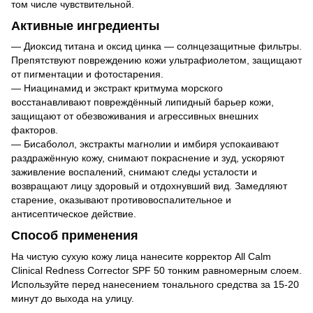
том числе чувствительной.
Активные ингредиенты
— Диоксид титана и оксид цинка — солнцезащитные фильтры.
Препятствуют повреждению кожи ультрафиолетом, защищают
от пигментации и фотостарения.
— Ниацинамид и экстракт критмума морского
восстанавливают повреждённый липидный барьер кожи,
защищают от обезвоживания и агрессивных внешних
факторов.
— Бисаболол, экстракты магнолии и имбиря успокаивают
раздражённую кожу, снимают покраснение и зуд, ускоряют
заживление воспалений, снимают следы усталости и
возвращают лицу здоровый и отдохнувший вид. Замедляют
старение, оказывают противовоспалительное и
антисептическое действие.
Способ применения
На чистую сухую кожу лица нанесите корректор All Calm
Clinical Redness Corrector SPF 50 тонким равномерным слоем.
Используйте перед нанесением тонального средства за 15-20
минут до выхода на улицу.