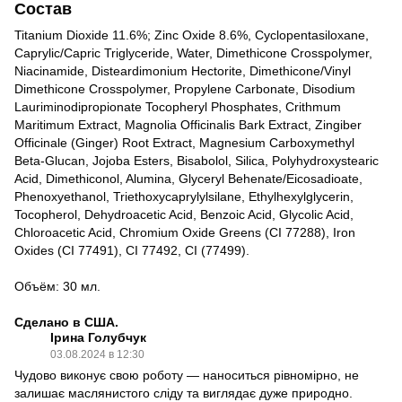
Состав
Titanium Dioxide 11.6%; Zinc Oxide 8.6%, Cyclopentasiloxane,
Caprylic/Capric Triglyceride, Water, Dimethicone Crosspolymer,
Niacinamide, Disteardimonium Hectorite, Dimethicone/Vinyl
Dimethicone Crosspolymer, Propylene Carbonate, Disodium
Lauriminodipropionate Tocopheryl Phosphates, Crithmum
Maritimum Extract, Magnolia Officinalis Bark Extract, Zingiber
Officinale (Ginger) Root Extract, Magnesium Carboxymethyl
Beta-Glucan, Jojoba Esters, Bisabolol, Silica, Polyhydroxystearic
Acid, Dimethiconol, Alumina, Glyceryl Behenate/Eicosadioate,
Phenoxyethanol, Triethoxycaprylylsilane, Ethylhexylglycerin,
Tocopherol, Dehydroacetic Acid, Benzoic Acid, Glycolic Acid,
Chloroacetic Acid, Chromium Oxide Greens (CI 77288), Iron
Oxides (CI 77491), CI 77492, CI (77499).
Объём: 30 мл.
Сделано в США.
Ірина Голубчук
03.08.2024 в 12:30
Чудово виконує свою роботу — наноситься рівномірно, не
залишає маслянистого сліду та виглядає дуже природно.