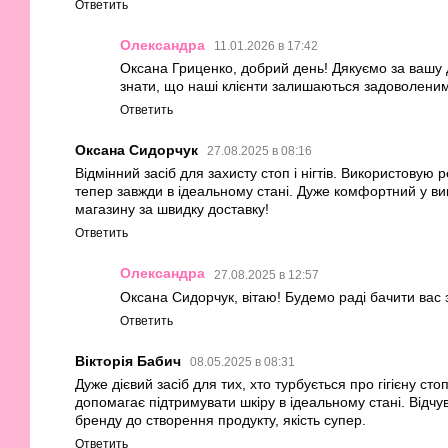
Ответить
Олександра
11.01.2026 в 17:42
Оксана Гриценко, добрий день! Дякуємо за вашу 
знати, що наші клієнти залишаються задоволени
Ответить
Оксана Сидорчук
27.08.2025 в 08:16
Відмінний засіб для захисту стоп і нігтів. Використовую
тепер завжди в ідеальному стані. Дуже комфортний у ви
магазину за швидку доставку!
Ответить
Олександра
27.08.2025 в 12:57
Оксана Сидорчук, вітаю! Будемо раді бачити вас 
Ответить
Вікторія Бабич
08.05.2025 в 08:31
Дуже дієвий засіб для тих, хто турбується про гігієну ст
допомагає підтримувати шкіру в ідеальному стані. Відчу
бренду до створення продукту, якість супер.
Ответить