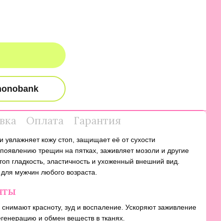
вка
Оплата
Гарантия
и увлажняет кожу стоп, защищает её от сухости
 появлению трещин на пятках, заживляет мозоли и другие
топ гладкость, эластичность и ухоженный внешний вид.
 для мужчин любого возраста.
нты
 снимают красноту, зуд и воспаление. Ускоряют заживление
егенерацию и обмен веществ в тканях.