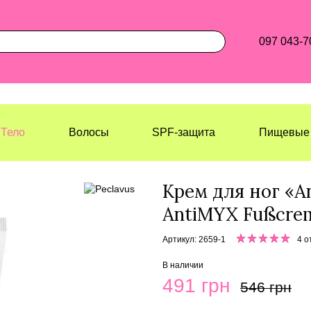
097 043-7
Тело
Волосы
SPF-защита
Пищевые 
Лазерхауз Косметикс
Тело
Уход 
Крем для ног «
AntiMYX Fußcre
Артикул: 2659-1
4 о
В наличии
491 грн
546 грн