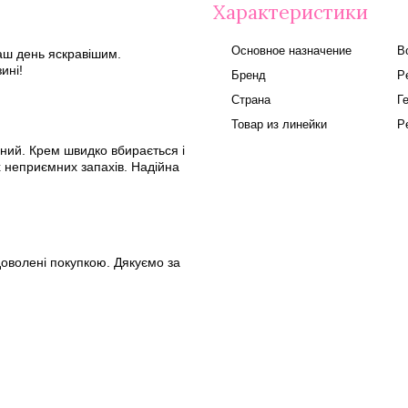
Характеристики
Основное назначение
В
наш день яскравішим.
ині!
Бренд
P
Страна
Г
Товар из линейки
P
ний. Крем швидко вбирається і
 неприємних запахів. Надійна
доволені покупкою. Дякуємо за