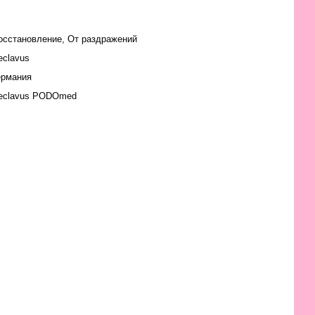
осстановление, От раздражений
eclavus
ермания
eclavus PODOmed