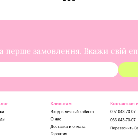
 перше замовлення. Вкажи свій em
алог
Клиентам
Контактная
ки
Вход в личный кабинет
097 043-70-07
нды
О нас
066 043-70-07
Доставка и оплата
Перезвонить В
Гарантия