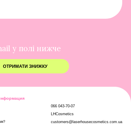
ail у полі нижче
ОТРИМАТИ ЗНИЖКУ
 информация
066 043-70-07
LHCosmetics
customers@laserhousecosmetics.com.ua
ам?